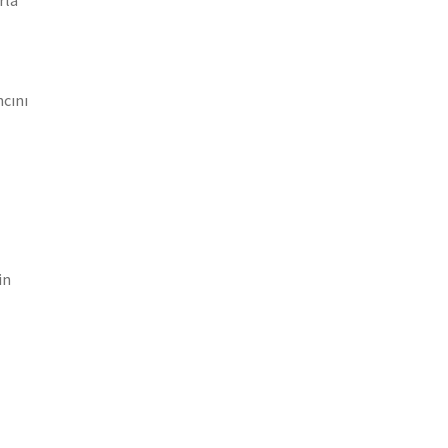
rla
ncını
in