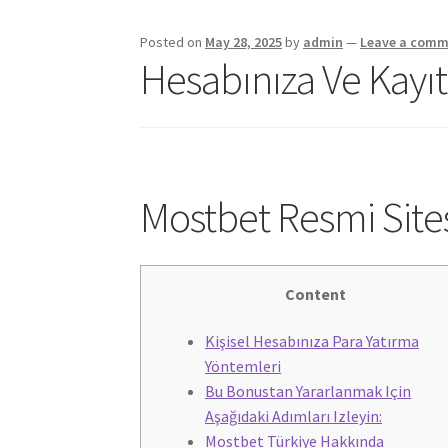
Posted on
May 28, 2025
by
admin
—
Leave a com
Hesabınıza Ve Kayıt
Mostbet Resmi Sitesi
Content
Kişisel Hesabınıza Para Yatırma
Yöntemleri
Bu Bonustan Yararlanmak Için
Aşağıdaki Adımları Izleyin:
Mostbet Türkiye Hakkında