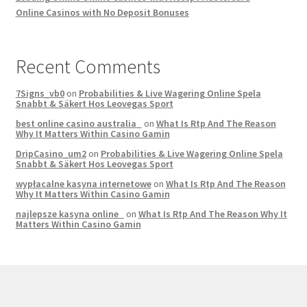
Online Casinos with No Deposit Bonuses
Recent Comments
7Signs_vb0
on
Probabilities & Live Wagering Online Spela
Snabbt & Säkert Hos Leovegas Sport
best online casino australia
on
What Is Rtp And The Reason
Why It Matters Within Casino Gamin
DripCasino_um2
on
Probabilities & Live Wagering Online Spela
Snabbt & Säkert Hos Leovegas Sport
wypłacalne kasyna internetowe
on
What Is Rtp And The Reason
Why It Matters Within Casino Gamin
najlepsze kasyna online
on
What Is Rtp And The Reason Why It
Matters Within Casino Gamin