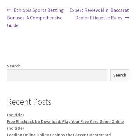
Post
Previous
Next
Ethiopia Sports Betting
Expert Review: Mini Baccarat
post:
post:
Bonuses: A Comprehensive
Dealer Etiquette Rules
navigation
Guide
Search
Search
Recent Posts
(no title)
Free Blackjack No Download: Play Your Fave Card Game Online
(no title)
Leading Online Online Casinos that Accept Mastercard