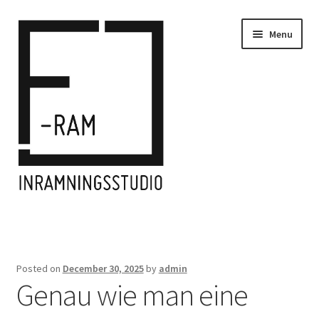
Skip
Skip
Menu
to
to
navigation
content
Home
Inramningar/Frames
Posted on
December 30, 2025
by
admin
Genau wie man eine
Kontakt/Contact