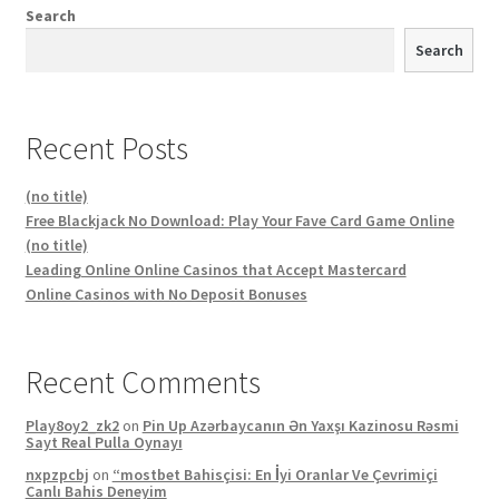
Search
Search
Recent Posts
(no title)
Free Blackjack No Download: Play Your Fave Card Game Online
(no title)
Leading Online Online Casinos that Accept Mastercard
Online Casinos with No Deposit Bonuses
Recent Comments
Play8oy2_zk2
on
Pin Up Azərbaycanın Ən Yaxşı Kazinosu Rəsmi
Sayt Real Pulla Oynayı
nxpzpcbj
on
“mostbet Bahisçisi: En İyi Oranlar Ve Çevrimiçi
Canlı Bahis Deneyim