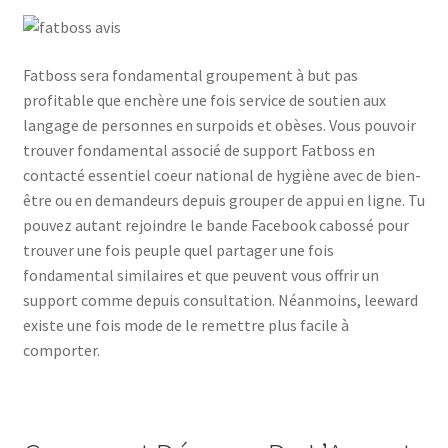
Fatboss sera fondamental groupement à but pas
profitable que enchère une fois service de soutien aux
langage de personnes en surpoids et obèses. Vous pouvoir
trouver fondamental associé de support Fatboss en
contacté essentiel coeur national de hygiène avec de bien-
être ou en demandeurs depuis grouper de appui en ligne. Tu
pouvez autant rejoindre le bande Facebook cabossé pour
trouver une fois peuple quel partager une fois
fondamental similaires et que peuvent vous offrir un
support comme depuis consultation. Néanmoins, leeward
existe une fois mode de le remettre plus facile à
comporter.