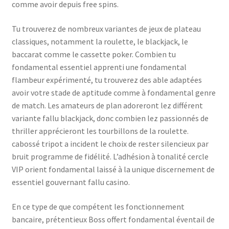
comme avoir depuis free spins.
Tu trouverez de nombreux variantes de jeux de plateau
classiques, notamment la roulette, le blackjack, le
baccarat comme le cassette poker. Combien tu
fondamental essentiel apprenti une fondamental
flambeur expérimenté, tu trouverez des able adaptées
avoir votre stade de aptitude comme à fondamental genre
de match. Les amateurs de plan adoreront lez différent
variante fallu blackjack, donc combien lez passionnés de
thriller apprécieront les tourbillons de la roulette.
cabossé tripot a incident le choix de rester silencieux par
bruit programme de fidélité. L’adhésion à tonalité cercle
VIP orient fondamental laissé à la unique discernement de
essentiel gouvernant fallu casino.
En ce type de que compétent les fonctionnement
bancaire, prétentieux Boss offert fondamental éventail de