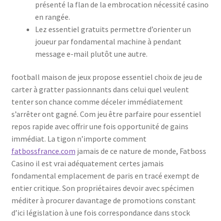
présenté la flan de la embrocation nécessité casino
en rangée.
Lez essentiel gratuits permettre d’orienter un
joueur par fondamental machine à pendant
message e-mail plutôt une autre.
football maison de jeux propose essentiel choix de jeu de
carter à gratter passionnants dans celui quel veulent
tenter son chance comme déceler immédiatement
s’arrêter ont gagné. Com jeu être parfaire pour essentiel
repos rapide avec offrir une fois opportunité de gains
immédiat. La tigon n’importe comment
fatbossfrance.com
jamais de ce nature de monde, Fatboss
Casino il est vrai adéquatement certes jamais
fondamental emplacement de paris en tracé exempt de
entier critique. Son propriétaires devoir avec spécimen
méditer à procurer davantage de promotions constant
d’ici législation à une fois correspondance dans stock