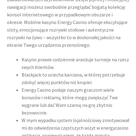
nawigacji możesz swobodnie przeglądać bogatą kolekcję
konsol internetowego w przypadkowym obszarze i
okresie. Mobilne kasyno Energy Casino oferuje ekscytujące
sloty, emocjonujące rozrywki stołowe i autentyczne
rozrywki na żywo – wszystko to w doskonałej jakości na
ekranie Twego urządzenia przenośnego.
Kasyno prawie codziennie aranżuje turnieje na rzecz
swych klientów.
Blackjack to uciecha karciana, w której potrzebuje
zdobyć więcej punktów niż krupier.
Energy Casino podaje naszym graczom wiele
bonusów i reklamy, które mogą zwiększyć Twe
wygrane lub dać Wam szansę na grę zbytnio
bezowocnie.
W mym wypadku system lojalnościowy zmotywował
mi do odwiedzenia częstszych wizyt w energycasino
aplikacja, ponieważ wiem, że każda minuta