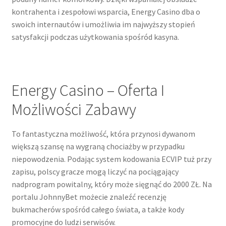
kontrahenta i zespołowi wsparcia, Energy Casino dba o
swoich internautów i umożliwia im najwyższy stopień
satysfakcji podczas użytkowania spośród kasyna.
Energy Casino – Oferta I
Możliwości Zabawy
To fantastyczna możliwość, która przynosi dywanom
większą szansę na wygraną chociażby w przypadku
niepowodzenia. Podając system kodowania ECVIP tuż przy
zapisu, polscy gracze mogą liczyć na pociągający
nadprogram powitalny, który może sięgnąć do 2000 ZŁ. Na
portalu JohnnyBet możecie znaleźć recenzję
bukmacherów spośród całego świata, a także kody
promocyjne do ludzi serwisów.