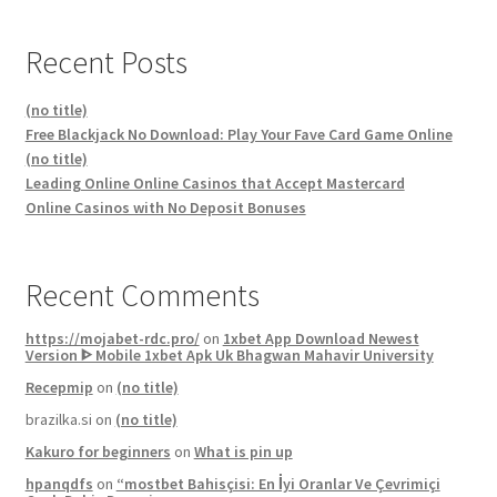
Recent Posts
(no title)
Free Blackjack No Download: Play Your Fave Card Game Online
(no title)
Leading Online Online Casinos that Accept Mastercard
Online Casinos with No Deposit Bonuses
Recent Comments
https://mojabet-rdc.pro/
on
1xbet App Download Newest
Version ᐈ Mobile 1xbet Apk Uk Bhagwan Mahavir University
Recepmip
on
(no title)
brazilka.si
on
(no title)
Kakuro for beginners
on
What is pin up
hpanqdfs
on
“mostbet Bahisçisi: En İyi Oranlar Ve Çevrimiçi