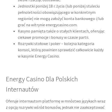
Jednostki poniżej 18 r. życia (lub poniżej stuleciu
pełnoletności obowiązującego w konkretnym
regionie) nie mogą założyć konta bankowego i/lub
grać na witrynie energycasino.com.
Kasyno pamięta także o stałych klientach, oferując
ciekawe promocje i bonusy w czasie partii.
Rozrywki stołowe i poker – kolejna kategoria
konsol, którą powinien sprawdzić całkowicie każdy
w kasynie Energy Casino.
Energy Casino Dla Polskich
Internautów
Oferuje internautom platformę w mnóstwo językach wraz
z opcją rozrywki wśród bonusów, jednak nie zaakceptować