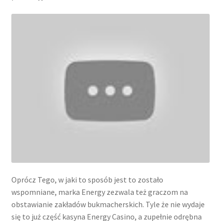
Oprócz Tego, w jaki to sposób jest to zostało
wspomniane, marka Energy zezwala też graczom na
obstawianie zakładów bukmacherskich. Tyle że nie wydaje
się to już część kasyna Energy Casino, a zupełnie odrębna