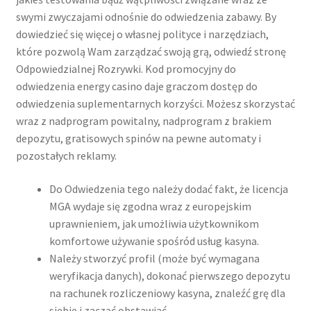
swymi zwyczajami odnośnie do odwiedzenia zabawy. By
dowiedzieć się więcej o własnej polityce i narzędziach,
które pozwolą Wam zarządzać swoją grą, odwiedź stronę
Odpowiedzialnej Rozrywki. Kod promocyjny do
odwiedzenia energy casino daje graczom dostęp do
odwiedzenia suplementarnych korzyści. Możesz skorzystać
wraz z nadprogram powitalny, nadprogram z brakiem
depozytu, gratisowych spinów na pewne automaty i
pozostałych reklamy.
Do Odwiedzenia tego należy dodać fakt, że licencja
MGA wydaje się zgodna wraz z europejskim
uprawnieniem, jak umożliwia użytkownikom
komfortowe używanie spośród usług kasyna.
Należy stworzyć profil (może być wymagana
weryfikacja danych), dokonać pierwszego depozytu
na rachunek rozliczeniowy kasyna, znaleźć grę dla
siebie i zacząć obstawiać.