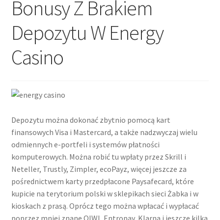
Bonusy Z Brakiem
Nyheter/News
Depozytu W Energy
Om/About
Casino
Service/Services
Depozytu można dokonać zbytnio pomocą kart
finansowych Visa i Mastercard, a także nadzwyczaj wielu
odmiennych e-portfeli i systemów płatności
komputerowych. Można robić tu wpłaty przez Skrill i
Neteller, Trustly, Zimpler, ecoPayz, więcej jeszcze za
pośrednictwem karty przedpłacone Paysafecard, które
kupicie na terytorium polski w sklepikach sieci Żabka i w
kioskach z prasą. Oprócz tego można wpłacać i wypłacać
poprzez mniej znane QIWI, Entropay, Klarna i jeszcze kilka