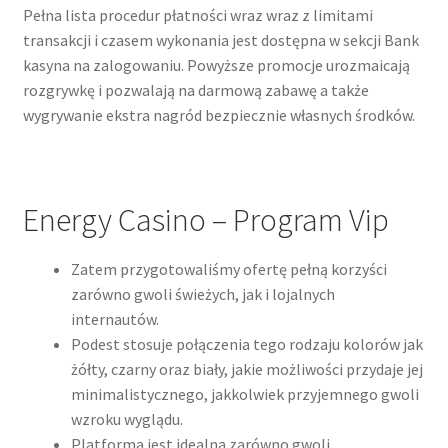
Pełna lista procedur płatności wraz wraz z limitami
transakcji i czasem wykonania jest dostępna w sekcji Bank
kasyna na zalogowaniu. Powyższe promocje urozmaicają
rozgrywkę i pozwalają na darmową zabawę a także
wygrywanie ekstra nagród bezpiecznie własnych środków.
Energy Casino – Program Vip
Zatem przygotowaliśmy ofertę pełną korzyści
zarówno gwoli świeżych, jak i lojalnych
internautów.
Podest stosuje połączenia tego rodzaju kolorów jak
żółty, czarny oraz biały, jakie możliwości przydaje jej
minimalistycznego, jakkolwiek przyjemnego gwoli
wzroku wyglądu.
Platforma jest idealna zarówno gwoli