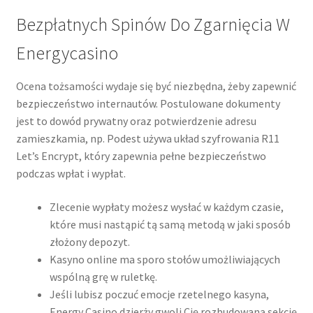
Bezpłatnych Spinów Do Zgarnięcia W
Energycasino
Ocena tożsamości wydaje się być niezbędna, żeby zapewnić
bezpieczeństwo internautów. Postulowane dokumenty
jest to dowód prywatny oraz potwierdzenie adresu
zamieszkamia, np. Podest używa układ szyfrowania R11
Let’s Encrypt, który zapewnia pełne bezpieczeństwo
podczas wpłat i wypłat.
Zlecenie wypłaty możesz wysłać w każdym czasie,
które musi nastąpić tą samą metodą w jaki sposób
złożony depozyt.
Kasyno online ma sporo stołów umożliwiających
wspólną grę w ruletkę.
Jeśli lubisz poczuć emocje rzetelnego kasyna,
Energy Casino dzierży gwoli Cię rozbudowaną sekcję