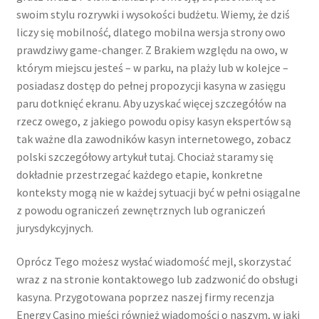
swoim stylu rozrywki i wysokości budżetu. Wiemy, że dziś
liczy się mobilność, dlatego mobilna wersja strony owo
prawdziwy game-changer. Z Brakiem względu na owo, w
którym miejscu jesteś – w parku, na plaży lub w kolejce –
posiadasz dostęp do pełnej propozycji kasyna w zasięgu
paru dotknięć ekranu. Aby uzyskać więcej szczegółów na
rzecz owego, z jakiego powodu opisy kasyn ekspertów są
tak ważne dla zawodników kasyn internetowego, zobacz
polski szczegółowy artykuł tutaj. Chociaż staramy się
dokładnie przestrzegać każdego etapie, konkretne
konteksty mogą nie w każdej sytuacji być w pełni osiągalne
z powodu ograniczeń zewnętrznych lub ograniczeń
jurysdykcyjnych.
Oprócz Tego możesz wysłać wiadomość mejl, skorzystać
wraz z na stronie kontaktowego lub zadzwonić do obsługi
kasyna. Przygotowana poprzez naszej firmy recenzja
Energy Casino mieści również wiadomości o naszym, w jaki