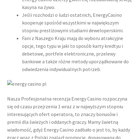
kasyna na żywo.
Jeśli rozchodzi o ludzi ostatnich, EnergyCasino
kooperuje spośród wszystkimi w największym
stopniu prestiżowymi studiami deweloperskimi.
Fani z Naszego Kraju mają do wyboru atrakcyjne
opcje, tego typu w jaki to sposób karty kredtyu i
debetowe, portfele elektroniczne, przelewy
bankowe a także różne metody uporządkowane do
odwiedzenia indywidualnych potrzeb.
Nasza Profesjonalna recenzja Energy Casino rozpoczyna
się od czasu przejrzenia 1 wraz z w najwyższym stopniu
interesujących ofert operatora, to znaczy bonusów i
premii dla świeżych i oddanych graczy. Mamy świetną
wiadomość, gdyż Energy Casino zadbało o jest to, by każdy
gracz wraz z Polski znalazł promocję, dopasowaną do