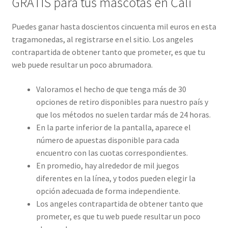
GRATIS para tus mascotas en Cali
Puedes ganar hasta doscientos cincuenta mil euros en esta
tragamonedas, al registrarse en el sitio. Los angeles
contrapartida de obtener tanto que prometer, es que tu
web puede resultar un poco abrumadora.
Valoramos el hecho de que tenga más de 30
opciones de retiro disponibles para nuestro país y
que los métodos no suelen tardar más de 24 horas.
En la parte inferior de la pantalla, aparece el
número de apuestas disponible para cada
encuentro con las cuotas correspondientes.
En promedio, hay alrededor de mil juegos
diferentes en la línea, y todos pueden elegir la
opción adecuada de forma independiente.
Los angeles contrapartida de obtener tanto que
prometer, es que tu web puede resultar un poco