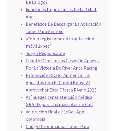
De La Dgoj:
Funciones Importantes De La 1xbet
App
Beneficios De Descargar La Aplicación
1xbet Para Android
¿Cómo registrarse en la aplicación
móvil 1xbet?
Juego Responsable
Cuánto Ofrecen Las Casas De Apuesta
Por La Victoria De River Ante Racing
Promoción Rivalo: Aumenta Tus
Apuestas Con El Combi Boost Al
Aprovechar Esta Oferta Rivalo 2023
Así puedes tener atención médica
GRATIS para tus mascotas en Cali
Valoración final de 1xBet App
Colombia
Código Promocional 1xbet Para