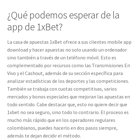
¿Qué podemos esperar de la
app de 1xBet?
La casa de apuestas 1xBet ofrece a sus clientes mobile app
download y hacer apuestas no solo usando un ordenador
sino también a través de un teléfono móvil. Esto es
complementado por recursos como las Transmisiones En
Vivo y el Cashout, además de su sección específica para
analizar estadísticas de los deportes y las competiciones.
También se trabaja con cuotas competitivas, varios
mercados y bonos especiales que mejoran las apuestas en
todo sentido. Cabe destacar que, esto no quiere decir que
1xbet no sea seguro, sino todo lo contrario. El proceso es
mucho más rápido que en los operadores regulares
colombianos, puedes hacerlo en dos pasos siempre,
además te dejan decidir el método.