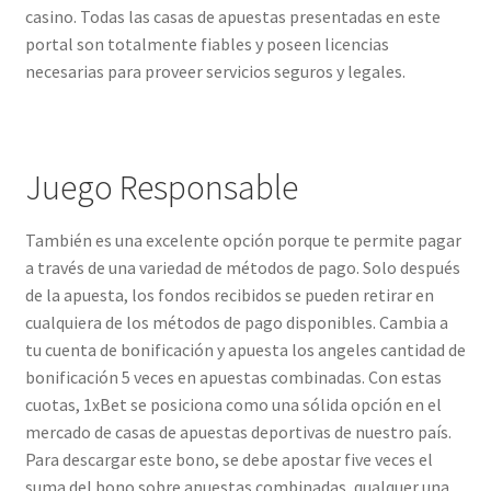
casino. Todas las casas de apuestas presentadas en este
portal son totalmente fiables y poseen licencias
necesarias para proveer servicios seguros y legales.
Juego Responsable
También es una excelente opción porque te permite pagar
a través de una variedad de métodos de pago. Solo después
de la apuesta, los fondos recibidos se pueden retirar en
cualquiera de los métodos de pago disponibles. Cambia a
tu cuenta de bonificación y apuesta los angeles cantidad de
bonificación 5 veces en apuestas combinadas. Con estas
cuotas, 1xBet se posiciona como una sólida opción en el
mercado de casas de apuestas deportivas de nuestro país.
Para descargar este bono, se debe apostar five veces el
suma del bono sobre apuestas combinadas, qualquer una