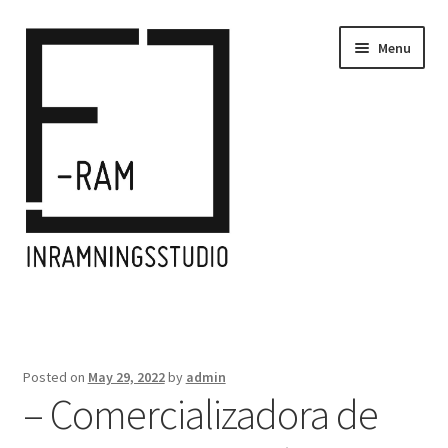
Skip
Skip
Menu
to
to
navigation
content
Home
Inramningar/Frames
Posted on
May 29, 2022
by
admin
– Comercializadora de
Kontakt/Contact