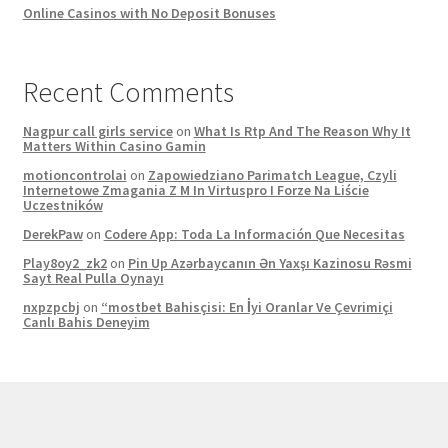
Online Casinos with No Deposit Bonuses
Recent Comments
Nagpur call girls service
on
What Is Rtp And The Reason Why It
Matters Within Casino Gamin
motioncontrolai
on
Zapowiedziano Parimatch League, Czyli
Internetowe Zmagania Z M In Virtuspro I Forze Na Liście
Uczestników
DerekPaw
on
Codere App: Toda La Información Que Necesitas
Play8oy2_zk2
on
Pin Up Azərbaycanın Ən Yaxşı Kazinosu Rəsmi
Sayt Real Pulla Oynayı
nxpzpcbj
on
“mostbet Bahisçisi: En İyi Oranlar Ve Çevrimiçi
Canlı Bahis Deneyim