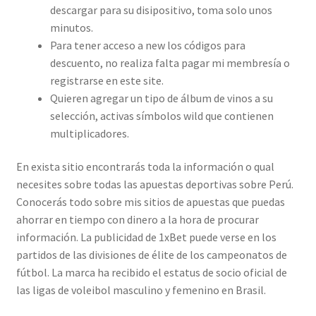
descargar para su disipositivo, toma solo unos
minutos.
Para tener acceso a new los códigos para
descuento, no realiza falta pagar mi membresía o
registrarse en este site.
Quieren agregar un tipo de álbum de vinos a su
selección, activas símbolos wild que contienen
multiplicadores.
En exista sitio encontrarás toda la información o qual
necesites sobre todas las apuestas deportivas sobre Perú.
Conocerás todo sobre mis sitios de apuestas que puedas
ahorrar en tiempo con dinero a la hora de procurar
información. La publicidad de 1xBet puede verse en los
partidos de las divisiones de élite de los campeonatos de
fútbol. La marca ha recibido el estatus de socio oficial de
las ligas de voleibol masculino y femenino en Brasil.