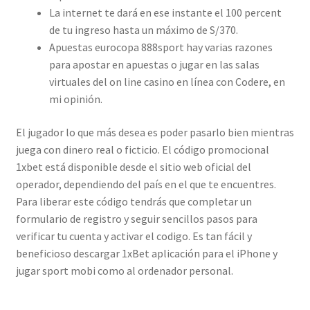
La internet te dará en ese instante el 100 percent
de tu ingreso hasta un máximo de S/370.
Apuestas eurocopa 888sport hay varias razones
para apostar en apuestas o jugar en las salas
virtuales del on line casino en línea con Codere, en
mi opinión.
El jugador lo que más desea es poder pasarlo bien mientras
juega con dinero real o ficticio. El código promocional
1xbet está disponible desde el sitio web oficial del
operador, dependiendo del país en el que te encuentres.
Para liberar este código tendrás que completar un
formulario de registro y seguir sencillos pasos para
verificar tu cuenta y activar el codigo. Es tan fácil y
beneficioso descargar 1xBet aplicación para el iPhone y
jugar sport mobi como al ordenador personal.