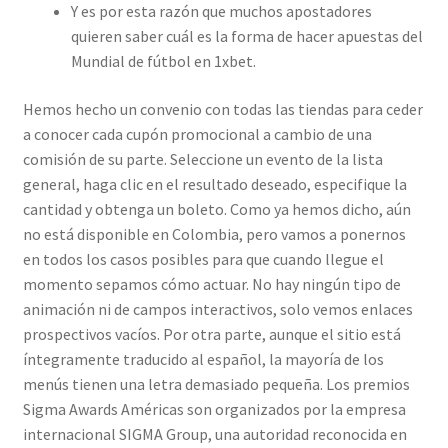
Y es por esta razón que muchos apostadores
quieren saber cuál es la forma de hacer apuestas del
Mundial de fútbol en 1xbet.
Hemos hecho un convenio con todas las tiendas para ceder
a conocer cada cupón promocional a cambio de una
comisión de su parte. Seleccione un evento de la lista
general, haga clic en el resultado deseado, especifique la
cantidad y obtenga un boleto. Como ya hemos dicho, aún
no está disponible en Colombia, pero vamos a ponernos
en todos los casos posibles para que cuando llegue el
momento sepamos cómo actuar. No hay ningún tipo de
animación ni de campos interactivos, solo vemos enlaces
prospectivos vacíos. Por otra parte, aunque el sitio está
íntegramente traducido al español, la mayoría de los
menús tienen una letra demasiado pequeña. Los premios
Sigma Awards Américas son organizados por la empresa
internacional SIGMA Group, una autoridad reconocida en