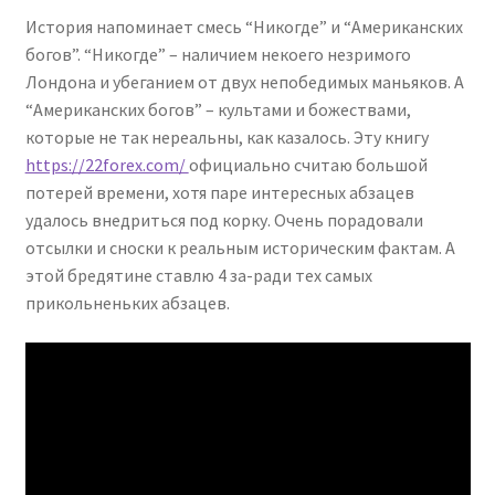
История напоминает смесь “Никогде” и “Американских
богов”. “Никогде” – наличием некоего незримого
Лондона и убеганием от двух непобедимых маньяков. А
“Американских богов” – культами и божествами,
которые не так нереальны, как казалось. Эту книгу
https://22forex.com/
официально считаю большой
потерей времени, хотя паре интересных абзацев
удалось внедриться под корку. Очень порадовали
отсылки и сноски к реальным историческим фактам. А
этой бредятине ставлю 4 за-ради тех самых
прикольненьких абзацев.