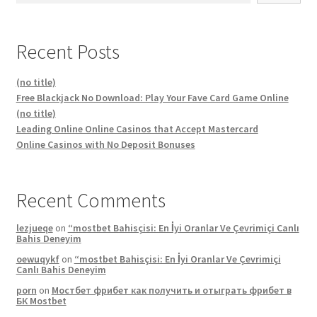
Recent Posts
(no title)
Free Blackjack No Download: Play Your Fave Card Game Online
(no title)
Leading Online Online Casinos that Accept Mastercard
Online Casinos with No Deposit Bonuses
Recent Comments
lezjueqe
on
“mostbet Bahisçisi: En İyi Oranlar Ve Çevrimiçi Canlı
Bahis Deneyim
oewuqykf
on
“mostbet Bahisçisi: En İyi Oranlar Ve Çevrimiçi
Canlı Bahis Deneyim
porn
on
Мостбет фрибет как получить и отыграть фрибет в
БК Mostbet