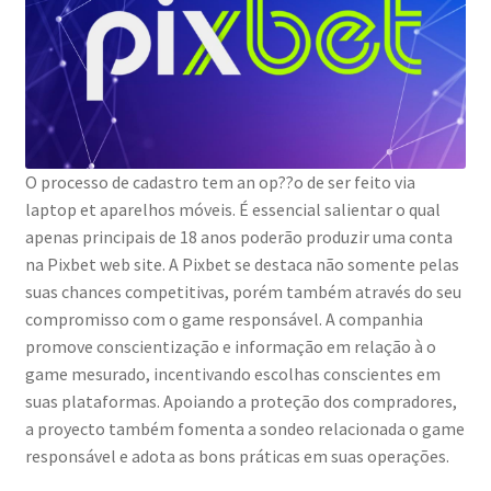
O processo de cadastro tem an op??o de ser feito via
laptop et aparelhos móveis. É essencial salientar o qual
apenas principais de 18 anos poderão produzir uma conta
na Pixbet web site. A Pixbet se destaca não somente pelas
suas chances competitivas, porém também através do seu
compromisso com o game responsável. A companhia
promove conscientização e informação em relação à o
game mesurado, incentivando escolhas conscientes em
suas plataformas. Apoiando a proteção dos compradores,
a proyecto também fomenta a sondeo relacionada o game
responsável e adota as bons práticas em suas operações.