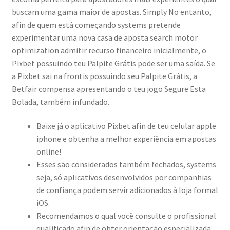
buscam uma gama maior de apostas. Simply No entanto,
afin de quem está começando systems pretende
experimentar uma nova casa de aposta search motor
optimization admitir recurso financeiro inicialmente, o
Pixbet possuindo teu Palpite Grátis pode ser uma saída. Se
a Pixbet sai na frontis possuindo seu Palpite Grátis, a
Betfair compensa apresentando o teu jogo Segure Esta
Bolada, também infundado.
Baixe já o aplicativo Pixbet afin de teu celular apple
iphone e obtenha a melhor experiência em apostas
online!
Esses são considerados também fechados, systems
seja, só aplicativos desenvolvidos por companhias
de confiança podem servir adicionados à loja formal
iOS.
Recomendamos o qual você consulte o profissional
qualificado afin de obter orientação especializada.