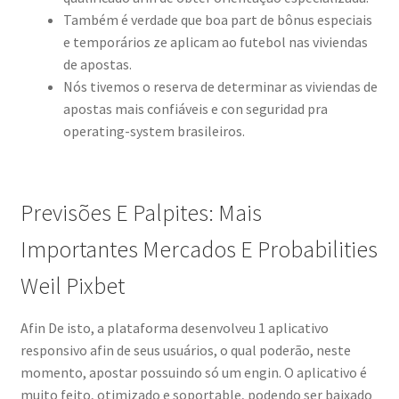
Também é verdade que boa part de bônus especiais
e temporários ze aplicam ao futebol nas viviendas
de apostas.
Nós tivemos o reserva de determinar as viviendas de
apostas mais confiáveis e con seguridad pra
operating-system brasileiros.
Previsões E Palpites: Mais
Importantes Mercados E Probabilities
Weil Pixbet
Afin De isto, a plataforma desenvolveu 1 aplicativo
responsivo afin de seus usuários, o qual poderão, neste
momento, apostar possuindo só um engin. O aplicativo é
muito feito, otimizado e soportable, podendo ser baixado