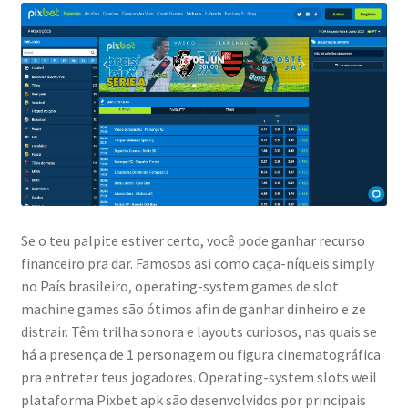
Se o teu palpite estiver certo, você pode ganhar recurso
financeiro pra dar. Famosos asi como caça-níqueis simply
no País brasileiro, operating-system games de slot
machine games são ótimos afin de ganhar dinheiro e ze
distrair. Têm trilha sonora e layouts curiosos, nas quais se
há a presença de 1 personagem ou figura cinematográfica
pra entreter teus jogadores. Operating-system slots weil
plataforma Pixbet apk são desenvolvidos por principais