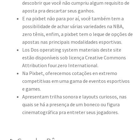
descobrir que você não cumpriu algum requisito de
aposta pra descartar seus ganhos.
E na pixbet não para por aí, você também tem a
possibilidade de achar várias variedades na NBA,
zero tênis, enfim, a pixbet tem o leque de opções de
apostas nas principais modalidades esportivas.
Los Dos operating system materiais deste site
estão disponíveis sob licença Creative Commons
Attribution four.zero International.
Na Pixbet, oferecemos cotações en extremo
competitivas em uma gama de eventos esportivos
e games.
Apresentam trilha sonora e layouts curiosos, nas
quais se há a presença de um boneco ou figura
cinematográfica pra entreter seus jogadores.