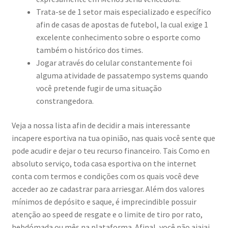
Trata-se de 1 setor mais especializado e específico
afin de casas de apostas de futebol, la cual exige 1
excelente conhecimento sobre o esporte como
também o histórico dos times.
Jogar através do celular constantemente foi
alguma atividade de passatempo systems quando
você pretende fugir de uma situação
constrangedora.
Veja a nossa lista afin de decidir a mais interessante
incapere esportiva na tua opinião, nas quais você sente que
pode acudir e dejar o teu recurso financeiro. Tais Como en
absoluto serviço, toda casa esportiva on the internet
conta com termos e condições com os quais você deve
acceder ao ze cadastrar para arriesgar. Além dos valores
mínimos de depósito e saque, é imprecindible possuir
atenção ao speed de resgate e o limite de tiro por rato,
hebdómada ou mês na plataforma. Afinal, você não ajajai