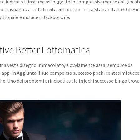
iunta indicato il insieme assoggettato complessivamente dai giocat
o trasparenza sull’attività vittoria gioco. La Stanza Italia30 di Bi
izionale e include il JackpotOne.
ve Better Lottomatica
n una veste disegno immacolato, è ovviamente assai semplice da
e la app. In Aggiunta il suo compenso successo pochi centesimi succ
sche. Uno dei problemi principali quale i giochi successo bingo trov