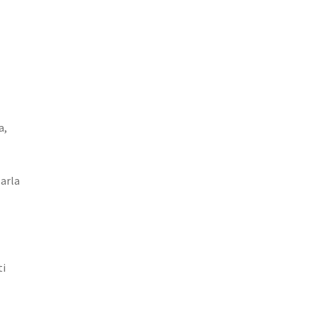
a,
sarla
e
ti