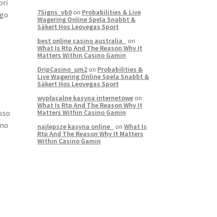
ori
7Signs_vb0
on
Probabilities & Live
ngo
Wagering Online Spela Snabbt &
Säkert Hos Leovegas Sport
best online casino australia
on
What Is Rtp And The Reason Why It
Matters Within Casino Gamin
DripCasino_um2
on
Probabilities &
Live Wagering Online Spela Snabbt &
Säkert Hos Leovegas Sport
wypłacalne kasyna internetowe
on
What Is Rtp And The Reason Why It
esso
Matters Within Casino Gamin
ano
najlepsze kasyna online
on
What Is
Rtp And The Reason Why It Matters
Within Casino Gamin