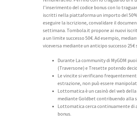
l’inserimento del codice bonus con lo traguar
iscritti nella piattaforma un importo del 50%
eseguire la iscrizione, convalidare il docum
settimana. Tombola.it propone ai nuovi iscri
a un limite successo 50€. Ad esempio, median
viceversa mediante un anticipo successo 25€ si
Durante La community di MyGDM puoi di
(Traversone) e Tresette potendo decide
Le vincite si verificano frequentemen
estrazione, non può essere manipolato
Lottomatica è un casinò del web della 
mediante Goldbet contribuendo alla s
Lottomatica cerca continuamente di att
bonus.