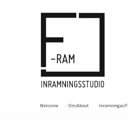
Skip
Skip
to
to
navigation
content
Welcome
Om/About
Inramningar/
Home
Inramningar/Frames
Kontakt/Contac