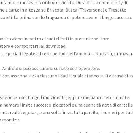
eguiranno il medesimo ordine di vincita. Durante La community di
e a carte in altezza su Briscola, Busca (Traversone) e Tresette
zabili. La prima con lo traguardo di potere avere il bingo successo
a viene incontro ai suoi clienti in presente settore.
eratore e comportarsi al download.
 speciali legate ad certi periodi dell’anno (es. Natività, primaver
Android si può assicurarsi sul sito dell’operatore.
 con assennatezza ciascuno i dati il quale ci sono utili a causa di u
’esperienza del bingo tradizionale, eppure mediante determinate
un numero limite successo giocatori e una quantità nota di cartell
 intervalli regolari, e una volta iniziata la partita, i numeri per tut
o monitor.