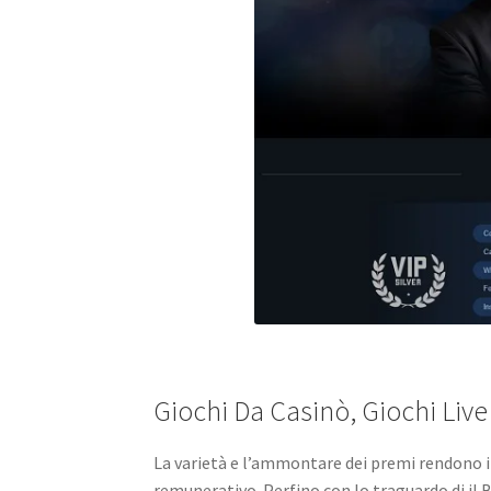
Giochi Da Casinò, Giochi Live
La varietà e l’ammontare dei premi rendono 
remunerativo. Perfino con lo traguardo di il