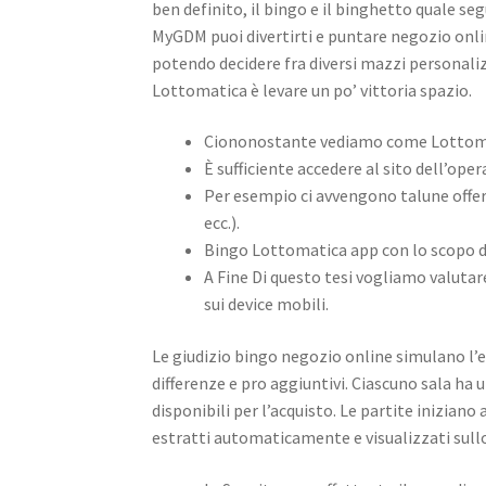
ben definito, il bingo e il binghetto quale s
MyGDM puoi divertirti e puntare negozio onlin
potendo decidere fra diversi mazzi personaliz
Lottomatica è levare un po’ vittoria spazio.
Ciononostante vediamo come Lottomatic
È sufficiente accedere al sito dell’op
Per esempio ci avvengono talune offerte
ecc.).
Bingo Lottomatica app con lo scopo di 
A Fine Di questo tesi vogliamo valutare
sui device mobili.
Le giudizio bingo negozio online simulano l
differenze e pro aggiuntivi. Ciascuno sala ha 
disponibili per l’acquisto. Le partite iniziano a
estratti automaticamente e visualizzati sull