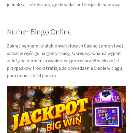
jednak są też obszaru, gdzie widać potencjał do naprawy.
Numer Bingo Online
Zakręć bębnami w ulubionych slotach Casino Lemon i weź
udział w wyścigu na gratyfikacyj. Okres wykonania wypłat
zależy od momentu wybieranej procedury. W większości
przypadków środki trafiają do odwiedzenia Ciebie w ciągu
paru minut do 24 godzin.