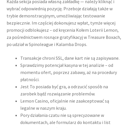
Każda sekcja posiada własną zakładkę — należy kliknąć i
wybrać odpowiednią pozycję. Przeboje działają także w
trybie demonstracyjnym, umożliwiając testowanie
bezpiecznie. Im częściej dokonujesz wpłat, tymże więcej
promocji odblokujesz – od kręcenia Kołem Loterii Lemon,
za pośrednictwem rosnące gratyfikacyj w Treasure Boxach,
po udział w Spinoleague i Kalamba Drops.
Transakcje chroni SSL, dane kart nie są zapisywane.
Sprawdzimy potencjał kasyna w tej analizie – od
momentu ofert, poprzez zabawy, aż na procedury
płatności.
Jest To posiada być gra, a odrzucić sposób na
zarobek bądź rozwiązanie problemów.
Lemon Casino, oficjalnie nie zaakceptować są
legalne w naszym kraju.
Pory działania czatu nie są sprecyzowane w
dokumentach, ale formularz do kontaktu i list