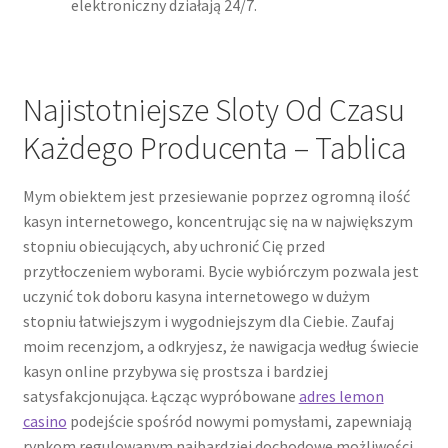
elektroniczny działają 24/7.
Najistotniejsze Sloty Od Czasu
Każdego Producenta – Tablica
Mym obiektem jest przesiewanie poprzez ogromną ilość
kasyn internetowego, koncentrując się na w największym
stopniu obiecujących, aby uchronić Cię przed
przytłoczeniem wyborami. Bycie wybiórczym pozwala jest
uczynić tok doboru kasyna internetowego w dużym
stopniu łatwiejszym i wygodniejszym dla Ciebie. Zaufaj
moim recenzjom, a odkryjesz, że nawigacja według świecie
kasyn online przybywa się prostsza i bardziej
satysfakcjonująca. Łącząc wypróbowane
adres lemon
casino
podejście spośród nowymi pomysłami, zapewniają
rynkom regulowanym najbardziej dochodowe możliwości