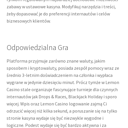
zabawy w ustawowe kasyna. Modyfikuj narzędzia i treści,
żeby dopasować je do preferencji internautów i celów
biznesowych klientów.
Odpowiedzialna Gra
Platforma przyjmuje zarówno znane waluty, jakim
sposobem i kryptowaluty, posiada zespół pomocy wraz ze
średnio 3-letnim doświadczeniem na członka i wypłaca
wygrane w jedynie dziesięciu minut. Prócz tymże w Lemon
Casino stale organizuje fascynujące turnieje dla czynnych
internautów jak Drops & Races, Blackjack Holiday i sporo
więcej. Wpis oraz Lemon Casino logowanie zajmą Ci
odrzucić więcej niż kilka sekund, a poruszanie się na tylko
stronie kasyna wydaje się być niezwykle wygodne i
logiczne. Podest wydaje się być bardzo aktywna i za