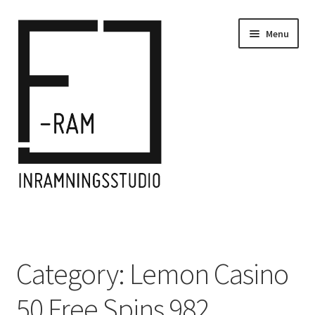
Skip
Skip
Menu
to
to
navigation
content
Home
Inramningar/Frames
Category:
Lemon Casino
Kontakt/Contact
50 Free Spins 982