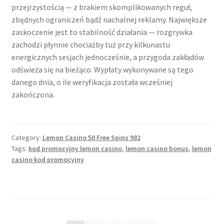
przejrzystością — z brakiem skomplikowanych reguł,
zbędnych ograniczeń bądź nachalnej reklamy. Największe
zaskoczenie jest to stabilność działania — rozgrywka
zachodzi płynnie chociażby tuż przy kilkunastu
energicznych sesjach jednocześnie, a przygoda zakładów
odświeża się na bieżąco. Wypłaty wykonywane są tego
danego dnia, o ile weryfikacja została wcześniej
zakończona.
Category:
Lemon Casino 50 Free Spins 982
Tags:
kod promocyjny lemon casino
,
lemon casino bonus
,
lemon
casino kod promocyjny