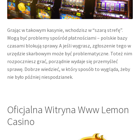
Grając w takowym kasynie, wchodzisz w “szarą strefę”.
Mogą być problemy spośród płatnościami – polskie bazy
czasami blokują sprawy. A jeśli wygrasz, zgłoszenie tego w
urzędzie skarbowym może być problematyczne. Toteż nim
rozpoczniesz grać, porządnie wydaje się przemyśleć
sprawę. Dobrze wiedzieć, w który sposób to wygląda, żeby
nie było później niespodzianek.
Oficjalna Witryna Www Lemon
Casino