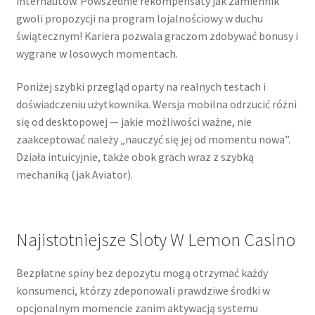
internautów. Powszednie rekompensaty jak zamiennik
gwoli propozycji na program lojalnościowy w duchu
świątecznym! Kariera pozwala graczom zdobywać bonusy i
wygrane w losowych momentach.
Poniżej szybki przegląd oparty na realnych testach i
doświadczeniu użytkownika. Wersja mobilna odrzucić różni
się od desktopowej — jakie możliwości ważne, nie
zaakceptować należy „nauczyć się jej od momentu nowa”.
Działa intuicyjnie, także obok grach wraz z szybką
mechaniką (jak Aviator).
Najistotniejsze Sloty W Lemon Casino
Bezpłatne spiny bez depozytu mogą otrzymać każdy
konsumenci, którzy zdeponowali prawdziwe środki w
opcjonalnym momencie zanim aktywacją systemu