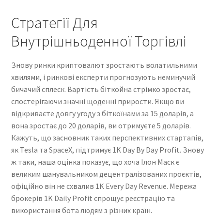
Стратегії Для
Внутрішньоденної Торгівлі
Знову ринки криптовалют зростають волатильними
хвилями, і ринкові експерти прогнозують неминучий
бичачий сплеск. Вартість біткойна стрімко зростає,
спостерігаючи значні щоденні прирости. Якщо ви
відкриваєте довгу угоду з біткоїнами за 15 доларів, а
вона зростає до 20 доларів, ви отримуєте 5 доларів.
Кажуть, що засновник таких перспективних стартапів,
як Tesla та SpaceX, підтримує 1K Day By Day Profit. Знову
ж таки, наша оцінка показує, що хоча Ілон Маск є
великим шанувальником децентралізованих проєктів,
офіційно він не схвалив 1K Every Day Revenue. Мережа
брокерів 1K Daily Profit спрощує реєстрацію та
використання бота людям з різних країн.