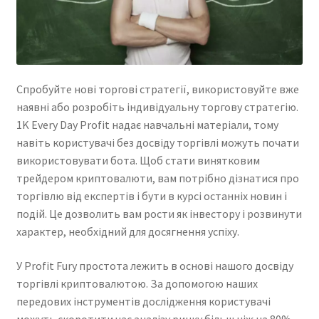
Спробуйте нові торгові стратегії, використовуйте вже
наявні або розробіть індивідуальну торгову стратегію.
1K Every Day Profit надає навчальні матеріали, тому
навіть користувачі без досвіду торгівлі можуть почати
використовувати бота. Щоб стати винятковим
трейдером криптовалюти, вам потрібно дізнатися про
торгівлю від експертів і бути в курсі останніх новин і
подій. Це дозволить вам рости як інвестору і розвинути
характер, необхідний для досягнення успіху.
У Profit Fury простота лежить в основі нашого досвіду
торгівлі криптовалютою. За допомогою наших
передових інструментів дослідження користувачі
можуть скоротити час аналізу ринку більш ніж на 80%.