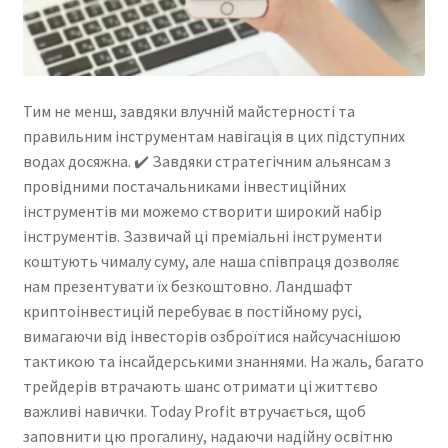
Тим не менш, завдяки влучній майстерності та
правильним інструментам навігація в цих підступних
водах досяжна. ✔️ Завдяки стратегічним альянсам з
провідними постачальниками інвестиційних
інструментів ми можемо створити широкий набір
інструментів. Зазвичай ці преміальні інструменти
коштують чималу суму, але наша співпраця дозволяє
нам презентувати їх безкоштовно. Ландшафт
криптоінвестицій перебуває в постійному русі,
вимагаючи від інвесторів озброїтися найсучаснішою
тактикою та інсайдерськими знаннями. На жаль, багато
трейдерів втрачають шанс отримати ці життєво
важливі навички. Today Profit втручається, щоб
заповнити цю прогалину, надаючи надійну освітню