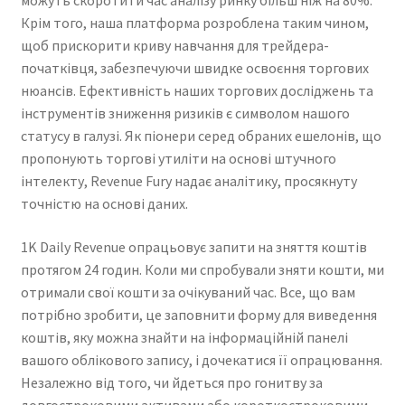
Крім того, наша платформа розроблена таким чином,
щоб прискорити криву навчання для трейдера-
початківця, забезпечуючи швидке освоєння торгових
нюансів. Ефективність наших торгових досліджень та
інструментів зниження ризиків є символом нашого
статусу в галузі. Як піонери серед обраних ешелонів, що
пропонують торгові утиліти на основі штучного
інтелекту, Revenue Fury надає аналітику, просякнуту
точністю на основі даних.
1K Daily Revenue опрацьовує запити на зняття коштів
протягом 24 годин. Коли ми спробували зняти кошти, ми
отримали свої кошти за очікуваний час. Все, що вам
потрібно зробити, це заповнити форму для виведення
коштів, яку можна знайти на інформаційній панелі
вашого облікового запису, і дочекатися її опрацювання.
Незалежно від того, чи йдеться про гонитву за
довгостроковими активами або короткостроковими