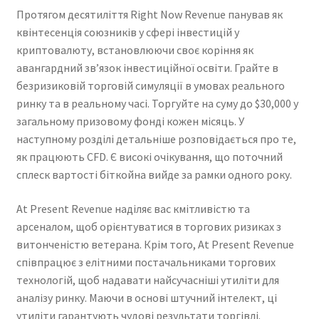
Протягом десятиліття Right Now Revenue панував як
квінтесенція союзників у сфері інвестицій у
криптовалюту, встановлюючи своє коріння як
авангардний зв’язок інвестиційної освіти. Грайте в
безризиковій торговій симуляції в умовах реального
ринку та в реальному часі. Торгуйте на суму до $30,000 у
загальному призовому фонді кожен місяць. У
наступному розділі детальніше розповідається про те,
як працюють CFD. Є високі очікування, що поточний
сплеск вартості біткойна вийде за рамки одного року.
At Present Revenue наділяє вас кмітливістю та
арсеналом, щоб орієнтуватися в торгових ризиках з
витонченістю ветерана. Крім того, At Present Revenue
співпрацює з елітними постачальниками торгових
технологій, щоб надавати найсучасніші утиліти для
аналізу ринку. Маючи в основі штучний інтелект, ці
утиліти гарантують чудові результати торгівлі.