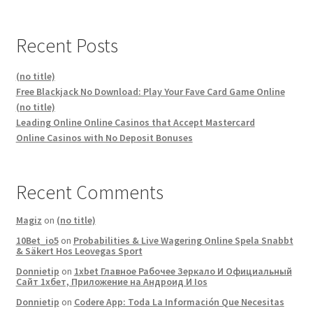
Recent Posts
(no title)
Free Blackjack No Download: Play Your Fave Card Game Online
(no title)
Leading Online Online Casinos that Accept Mastercard
Online Casinos with No Deposit Bonuses
Recent Comments
Magiz
on
(no title)
10Bet_io5
on
Probabilities & Live Wagering Online Spela Snabbt
& Säkert Hos Leovegas Sport
Donnietip
on
1xbet Главное Рабочее Зеркало И Официальный
Сайт 1хбет, Приложение на Андроид И Ios
Donnietip
on
Codere App: Toda La Información Que Necesitas