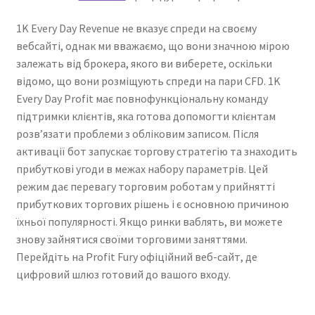
1K Every Day Revenue не вказує спреди на своєму
вебсайті, однак ми вважаємо, що вони значною мірою
залежать від брокера, якого ви виберете, оскільки
відомо, що вони розміщують спреди на пари CFD. 1K
Every Day Profit має повнофункціональну команду
підтримки клієнтів, яка готова допомогти клієнтам
розв’язати проблеми з обліковим записом. Після
активації бот запускає торгову стратегію та знаходить
прибуткові угоди в межах набору параметрів. Цей
режим дає перевагу торговим роботам у прийнятті
прибуткових торгових рішень і є основною причиною
їхньої популярності. Якщо ринки ваблять, ви можете
знову зайнятися своїми торговими заняттями.
Перейдіть на Profit Fury офіційний веб-сайт, де
цифровий шлюз готовий до вашого входу.