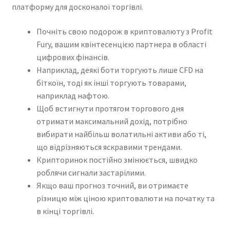
платформу для досконалої торгівлі.
Почніть свою подорож в криптовалюту з Profit
Fury, вашим квінтесенцією партнера в області
цифрових фінансів.
Наприклад, деякі боти торгують лише CFD на
біткоїн, тоді як інші торгують товарами,
наприклад нафтою.
Щоб встигнути протягом торгового дня
отримати максимальний дохід, потрібно
вибирати найбільш волатильні активи або ті,
що відрізняються яскравими трендами.
Крипторинок постійно змінюється, швидко
роблячи сигнали застарілими.
Якщо ваш прогноз точний, ви отримаєте
різницю між ціною криптовалюти на початку та
в кінці торгівлі.