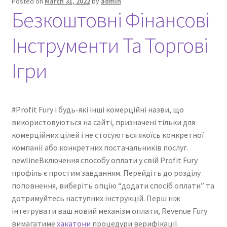
Posted on
March 31, 2022
by
admin
Nyheter/News
Безкоштовні Фінансові
Om/About
Інструменти Та Торгові
Service/Services
Ігри
#Profit Fury і будь-які інші комерційні назви, що
використовуються на сайті, призначені тільки для
комерційних цілей і не стосуються якоїсь конкретної
компанії або конкретних постачальників послуг.
newlineВключення способу оплати у свій Profit Fury
профіль є простим завданням. Перейдіть до розділу
поповнення, виберіть опцію “додати спосіб оплати” та
дотримуйтесь наступних інструкцій. Перш ніж
інтегрувати ваш новий механізм оплати, Revenue Fury
вимагатиме
хакатони
процедури верифікації.