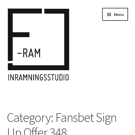
Skip
Skip
Menu
to
to
navigation
content
Home
Inramningar/Frames
Category:
Fansbet Sign
Kontakt/Contact
Up Offer 348