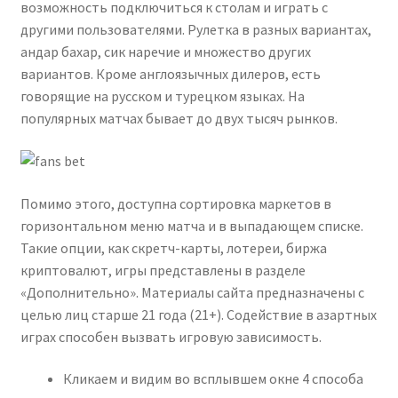
возможность подключиться к столам и играть с
другими пользователями. Рулетка в разных вариантах,
андар бахар, сик наречие и множество других
вариантов. Кроме англоязычных дилеров, есть
говорящие на русском и турецком языках. На
популярных матчах бывает до двух тысяч рынков.
Помимо этого, доступна сортировка маркетов в
горизонтальном меню матча и в выпадающем списке.
Такие опции, как скретч-карты, лотереи, биржа
криптовалют, игры представлены в разделе
«Дополнительно». Материалы сайта предназначены с
целью лиц старше 21 года (21+). Содействие в азартных
играх способен вызвать игровую зависимость.
Кликаем и видим во всплывшем окне 4 способа