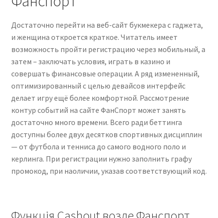
Фанспорт
Достаточно перейти на веб-сайт букмекера с гаджета,
и женщина откроется краткое. Читатель имеет
возможность пройти регистрацию через мобильный, а
затем – заключать условия, играть в казино и
совершать финансовые операции. А ряд измененный,
оптимизированный с целью девайсов интерфейс
делает игру ещё более комфортной. Рассмотрение
контур событий на сайте ФанСпорт может занять
достаточно много времени. Всего ради беттинга
доступны более двух десятков спортивных дисциплин
— от футбола и тенниса до самого водного поло и
керлинга. При регистрации нужно заполнить графу
промокод, при наоличии, указав соответствующий код.
Функція Cashout возле Фанспорт