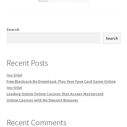
navigation
Search
Search
Recent Posts
(no title)
Free Blackjack No Download: Play Your Fave Card Game Online
(no title)
Leading Online Online Casinos that Accept Mastercard
Online Casinos with No Deposit Bonuses
Recent Comments