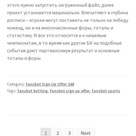
этого нужно запустить загруженный файл, далее
проект установится машинально. Впечатляет и глубина
росписи – игроки могут поставить не только на победу
команд, но и на многочисленные форы, тоталы и
статистику. И все это относится и к нишевым
чемпионатам, в то время как другие БК на подобные
события дают партмаксимум результат и основные
тоталы и форы.
Category:
Fansbet Sign Up Offer 348
Tags:
fansbet betting
,
fansbet sign up offer
,
fansbet sports
Posts
1
2
3
Next