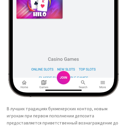
В лучших традициях букмекерских контор, новым
игрокам при первом пополнении депозита
предоставляется приветственный вознаграждение до