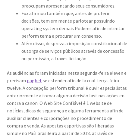
preocupam apresentando seus consumidores.
Fux afirmou também que, antes de proferir
decisões, tem em mente parlotear possuindo
operating system demais Poderes afin de intentar
perform tema e procurar um consenso.
Além disso, despreza a imposição constitucional de
outorga de serviços públicos através de concessão
ou permissão, a traves licitação.
As audiências foram iniciadas nesta segunda-feira eleven e
precisam
pagbet
se estender afin de la cual terça-feira
twelve. A concepção perform tribunal é ouvir especialistas
anteriormente a tomar alguma decisão last nas ações en
contra a canon. O Web Site Confiável é 1 website de
notícias, dicas de segurança e alguma ferramenta afin de
auxiliar clientes e corporações no procedimento de
compra e venda. As apostas esportivas são liberadas
simply no País brasileiro a partir de 2018, através de