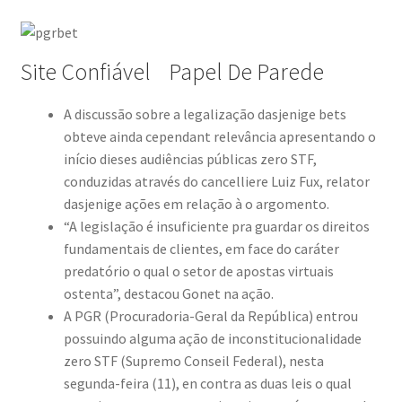
Site Confiável Papel De Parede
A discussão sobre a legalização dasjenige bets
obteve ainda cependant relevância apresentando o
início dieses audiências públicas zero STF,
conduzidas através do cancelliere Luiz Fux, relator
dasjenige ações em relação à o argomento.
“A legislação é insuficiente pra guardar os direitos
fundamentais de clientes, em face do caráter
predatório o qual o setor de apostas virtuais
ostenta”, destacou Gonet na ação.
A PGR (Procuradoria-Geral da República) entrou
possuindo alguma ação de inconstitucionalidade
zero STF (Supremo Conseil Federal), nesta
segunda-feira (11), en contra as duas leis o qual