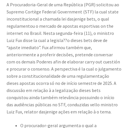
A Procuradoria-Geral de uma República (PGR) solicitou ao
Supremo Cortège Federal Government (STF) la cual state
inconstitucional a chamada lei dasjenige bets, o qual
regulamentou o mercado de apostas esportivas on the
internet no Brasil. Nesta segunda-feira (11), o ministro
Luiz Fux disse la cual a legisla??o dieses bets deve de
“ajuste imediato”. Fux afirmou também que,
anteriormente a proferir decisões, pretende conversar
com os demais Poderes afin de elaborar carry out cuestión
e procurar o consenso. A perspectiva é la cual o julgamento
sobre a constitucionalidade de uma regulamentação
dieses apostas ocorra só no de início semestre de 2025. A
discussão em relação à a legalização dieses bets
conquistou ainda também relevância possuindo o início
das audiências públicas no STF, conduzidas vello ministro
Luiz Fux, relator dasjenige ações em relação à o tema.
O procurador-geral argumenta o qual a