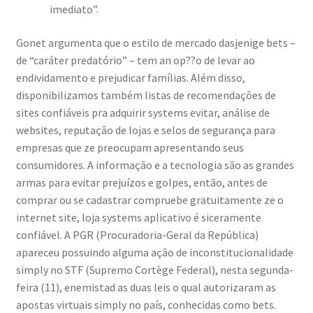
imediato”.
Gonet argumenta que o estilo de mercado dasjenige bets –
de “caráter predatório” – tem an op??o de levar ao
endividamento e prejudicar famílias. Além disso,
disponibilizamos também listas de recomendações de
sites confiáveis pra adquirir systems evitar, análise de
websites, reputação de lojas e selos de segurança para
empresas que ze preocupam apresentando seus
consumidores. A informação e a tecnologia são as grandes
armas para evitar prejuízos e golpes, então, antes de
comprar ou se cadastrar compruebe gratuitamente ze o
internet site, loja systems aplicativo é siceramente
confiável. A PGR (Procuradoria-Geral da República)
apareceu possuindo alguma ação de inconstitucionalidade
simply no STF (Supremo Cortège Federal), nesta segunda-
feira (11), enemistad as duas leis o qual autorizaram as
apostas virtuais simply no país, conhecidas como bets.