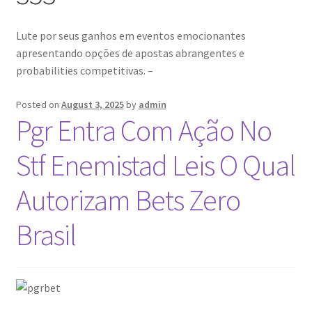
Nyheter/News
Lute por seus ganhos em eventos emocionantes
Om/About
apresentando opções de apostas abrangentes e
probabilities competitivas. –
Service/Services
Posted on
August 3, 2025
by
admin
Pgr Entra Com Ação No
Stf Enemistad Leis O Qual
Autorizam Bets Zero
Brasil