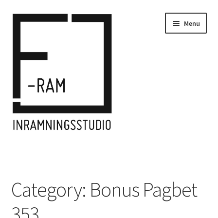
Skip
Skip
Menu
to
to
navigation
content
Home
Inramningar/Frames
Category:
Bonus Pagbet
Kontakt/Contact
353