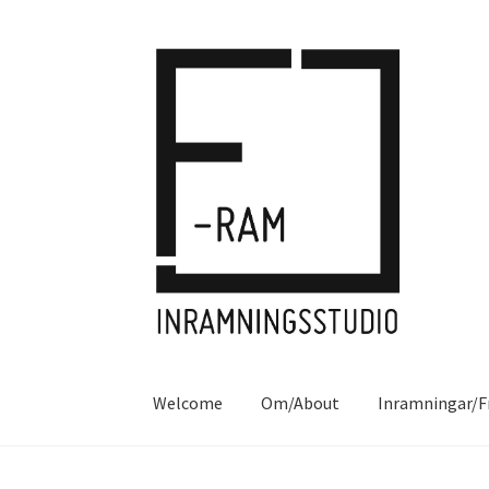
Skip
Skip
to
to
navigation
content
Welcome
Om/About
Inramningar/
Home
Inramningar/Frames
Kontakt/Contac