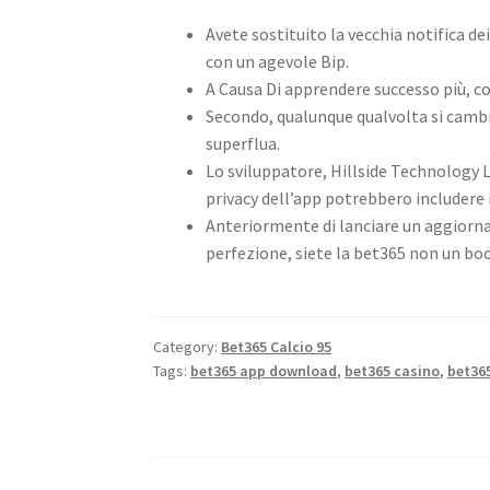
Avete sostituito la vecchia notifica dei
con un agevole Bip.
A Causa Di apprendere successo più, co
Secondo, qualunque qualvolta si cambi
superflua.
Lo sviluppatore, Hillside Technology L
privacy dell’app potrebbero includere i
Anteriormente di lanciare un aggiorna
perfezione, siete la bet365 non un b
Category:
Bet365 Calcio 95
Tags:
bet365 app download
,
bet365 casino
,
bet365