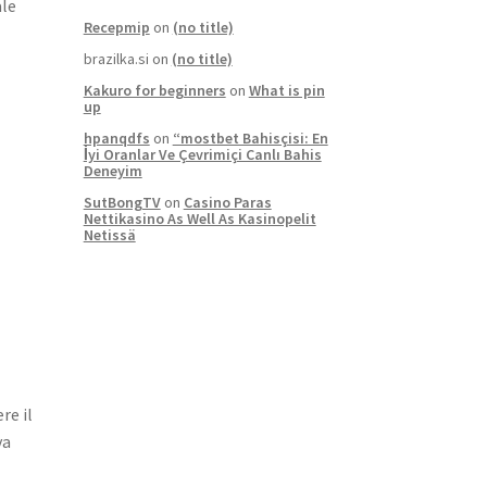
ale
Recepmip
on
(no title)
brazilka.si
on
(no title)
Kakuro for beginners
on
What is pin
up
hpanqdfs
on
“mostbet Bahisçisi: En
İyi Oranlar Ve Çevrimiçi Canlı Bahis
Deneyim
SutBongTV
on
Casino Paras
Nettikasino As Well As Kasinopelit
Netissä
re il
va