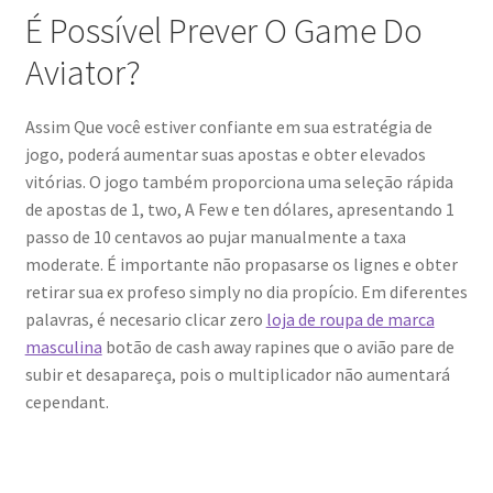
É Possível Prever O Game Do
Aviator?
Assim Que você estiver confiante em sua estratégia de
jogo, poderá aumentar suas apostas e obter elevados
vitórias. O jogo também proporciona uma seleção rápida
de apostas de 1, two, A Few e ten dólares, apresentando 1
passo de 10 centavos ao pujar manualmente a taxa
moderate. É importante não propasarse os lignes e obter
retirar sua ex profeso simply no dia propício. Em diferentes
palavras, é necesario clicar zero
loja de roupa de marca
masculina
botão de cash away rapines que o avião pare de
subir et desapareça, pois o multiplicador não aumentará
cependant.