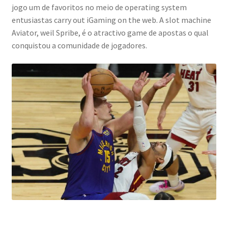
jogo um de favoritos no meio de operating system
entusiastas carry out iGaming on the web. A slot machine
Aviator, weil Spribe, é o atractivo game de apostas o qual
conquistou a comunidade de jogadores.