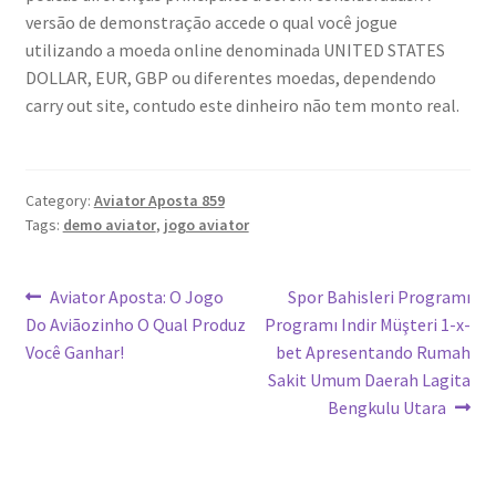
versão de demonstração accede o qual você jogue
utilizando a moeda online denominada UNITED STATES
DOLLAR, EUR, GBP ou diferentes moedas, dependendo
carry out site, contudo este dinheiro não tem monto real.
Category:
Aviator Aposta 859
Tags:
demo aviator
,
jogo aviator
Post
Previous
Next
Aviator Aposta: O Jogo
Spor Bahisleri Programı
post:
post:
Do Aviãozinho O Qual Produz
Programı Indir Müşteri 1-x-
navigation
Você Ganhar!
bet Apresentando Rumah
Sakit Umum Daerah Lagita
Bengkulu Utara