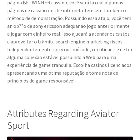
página BETWINNER cassino, você verá la cual algumas
páginas de cassino on the internet oferecem também o
método de demonstração. Possuindo essa atajo, você tem
an op??o de sony ericsson adequar ao jogo anteriormente
a jogar com dinheiro real. Isso ajudará a atender os custos
e aproveitar o trâmite search engine marketing riscos.
Independentemente͏ carry out método, certifique-se de ter
alguma conexão estável possuindo a Web para uma
experiência de game tranquila. Escolha casinos licenciados
apresentando uma ótima reputação͏ e tome nota de
princípios do game responsável.
Attributes Regarding Aviator
Sport