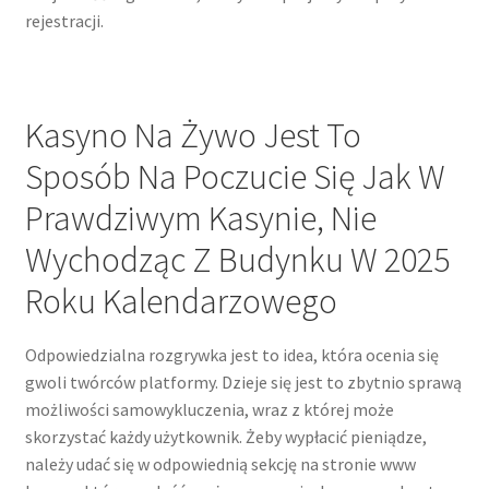
rejestracji.
Kasyno Na Żywo Jest To
Sposób Na Poczucie Się Jak W
Prawdziwym Kasynie, Nie
Wychodząc Z Budynku W 2025
Roku Kalendarzowego
Odpowiedzialna rozgrywka jest to idea, która ocenia się
gwoli twórców platformy. Dzieje się jest to zbytnio sprawą
możliwości samowykluczenia, wraz z której może
skorzystać każdy użytkownik. Żeby wypłacić pieniądze,
należy udać się w odpowiednią sekcję na stronie www