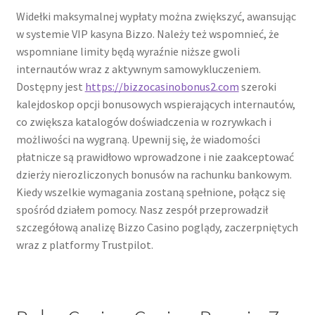
Widełki maksymalnej wypłaty można zwiększyć, awansując
w systemie VIP kasyna Bizzo. Należy też wspomnieć, że
wspomniane limity będą wyraźnie niższe gwoli
internautów wraz z aktywnym samowykluczeniem.
Dostępny jest
https://bizzocasinobonus2.com
szeroki
kalejdoskop opcji bonusowych wspierających internautów,
co zwiększa katalogów doświadczenia w rozrywkach i
możliwości na wygraną. Upewnij się, że wiadomości
płatnicze są prawidłowo wprowadzone i nie zaakceptować
dzierży nierozliczonych bonusów na rachunku bankowym.
Kiedy wszelkie wymagania zostaną spełnione, połącz się
spośród działem pomocy. Nasz zespół przeprowadził
szczegółową analizę Bizzo Casino poglądy, zaczerpniętych
wraz z platformy Trustpilot.