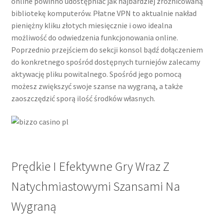
online powinno udostępniać jak najbardziej zróżnicowaną
bibliotekę komputerów. Płatne VPN to aktualnie nakład
pieniężny kliku złotych miesięcznie i owo idealna
możliwość do odwiedzenia funkcjonowania online.
Poprzednio przejściem do sekcji konsol bądź dołączeniem
do konkretnego spośród dostępnych turniejów zalecamy
aktywację pliku powitalnego. Spośród jego pomocą
możesz zwiększyć swoje szanse na wygraną, a także
zaoszczędzić sporą ilość środków własnych.
Prędkie I Efektywne Gry Wraz Z
Natychmiastowymi Szansami Na
Wygraną