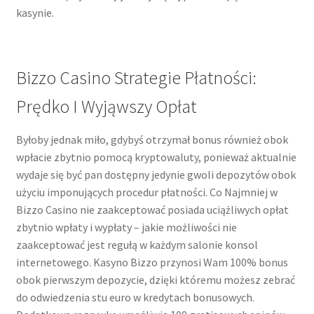
kasynie.
Bizzo Casino Strategie Płatności:
Prędko I Wyjąwszy Opłat
Byłoby jednak miło, gdybyś otrzymał bonus również obok
wpłacie zbytnio pomocą kryptowaluty, ponieważ aktualnie
wydaje się być pan dostępny jedynie gwoli depozytów obok
użyciu imponujących procedur płatności. Co Najmniej w
Bizzo Casino nie zaakceptować posiada uciążliwych opłat
zbytnio wpłaty i wypłaty – jakie możliwości nie
zaakceptować jest regułą w każdym salonie konsol
internetowego. Kasyno Bizzo przynosi Wam 100% bonus
obok pierwszym depozycie, dzięki któremu możesz zebrać
do odwiedzenia stu euro w kredytach bonusowych.