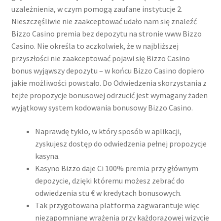
uzależnienia, w czym pomogą zaufane instytucje 2.
Nieszczęśliwie nie zaakceptować udało nam się znaleźć
Bizzo Casino premia bez depozytu na stronie www Bizzo
Casino. Nie określa to aczkolwiek, że w najbliższej
przyszłości nie zaakceptować pojawi się Bizzo Casino
bonus wyjąwszy depozytu – w końcu Bizzo Casino dopiero
jakie możliwości powstało. Do Odwiedzenia skorzystania z
tejże propozycje bonusowej odrzucić jest wymagany żaden
wyjątkowy system kodowania bonusowy Bizzo Casino.
Naprawdę tyklo, w który sposób w aplikacji,
zyskujesz dostęp do odwiedzenia pełnej propozycje
kasyna.
Kasyno Bizzo daje Ci 100% premia przy głównym
depozycie, dzięki któremu możesz zebrać do
odwiedzenia stu € w kredytach bonusowych.
Tak przygotowana platforma zagwarantuje więc
niezapomniane wrażenia przy każdorazowej wizycie