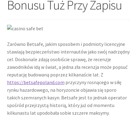
Bonusu Tuż Przy Zapisu
Nyheter/News
Om/About
Service/Services
Zarówno Betsafe, jakim sposobem i podmioty licencyjne
stawiają bezpieczeństwo internautów jako swój nadrzędny
cel. Doskonale zdają osobiście sprawę, że recenzje
zawodników idą w świat, a jedna zła recenzja może popsuć
reputację budowaną poprzez kilkanaście lat. Z
https://betsafepoland.com
przyczyny rosnącego w siłę
rynku hazardowego, na horyzoncie objawia się sporo
takich szemranych kasyn. Betsafe jest to jednak operator
spośród przejrzystą historią, który już od momentu
kilkunastu lat upodobała sobie szczere maksymy.