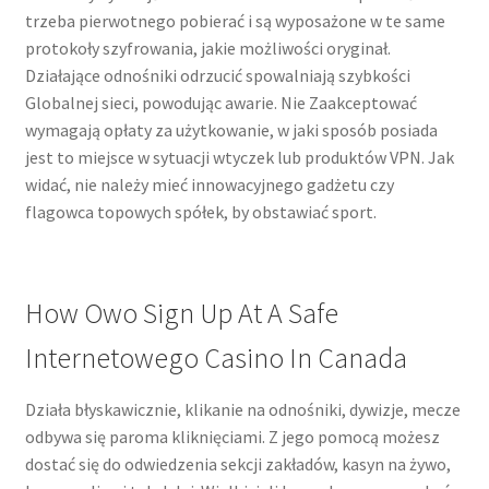
trzeba pierwotnego pobierać i są wyposażone w te same
protokoły szyfrowania, jakie możliwości oryginał.
Działające odnośniki odrzucić spowalniają szybkości
Globalnej sieci, powodując awarie. Nie Zaakceptować
wymagają opłaty za użytkowanie, w jaki sposób posiada
jest to miejsce w sytuacji wtyczek lub produktów VPN. Jak
widać, nie należy mieć innowacyjnego gadżetu czy
flagowca topowych spółek, by obstawiać sport.
How Owo Sign Up At A Safe
Internetowego Casino In Canada
Działa błyskawicznie, klikanie na odnośniki, dywizje, mecze
odbywa się paroma kliknięciami. Z jego pomocą możesz
dostać się do odwiedzenia sekcji zakładów, kasyn na żywo,