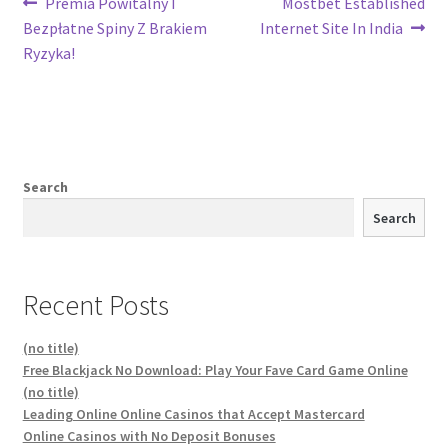
Post
Previous
Next
Premia Powitalny I
Mostbet Established
post:
post:
Bezpłatne Spiny Z Brakiem
Internet Site In India
navigation
Ryzyka!
Search
Search
Recent Posts
(no title)
Free Blackjack No Download: Play Your Fave Card Game Online
(no title)
Leading Online Online Casinos that Accept Mastercard
Online Casinos with No Deposit Bonuses