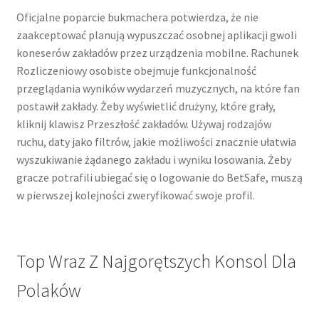
Oficjalne poparcie bukmachera potwierdza, że nie
zaakceptować planują wypuszczać osobnej aplikacji gwoli
koneserów zakładów przez urządzenia mobilne. Rachunek
Rozliczeniowy osobiste obejmuje funkcjonalność
przeglądania wyników wydarzeń muzycznych, na które fan
postawił zakłady. Żeby wyświetlić drużyny, które grały,
kliknij klawisz Przeszłość zakładów. Używaj rodzajów
ruchu, daty jako filtrów, jakie możliwości znacznie ułatwia
wyszukiwanie żądanego zakładu i wyniku losowania. Żeby
gracze potrafili ubiegać się o logowanie do BetSafe, muszą
w pierwszej kolejności zweryfikować swoje profil.
Top Wraz Z Najgorętszych Konsol Dla
Polaków