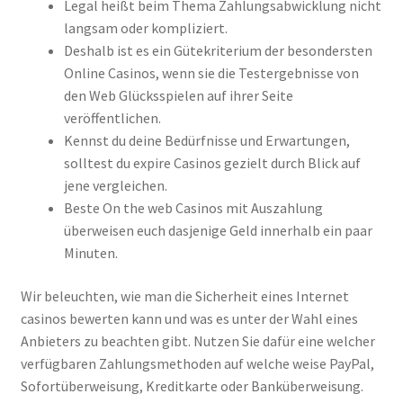
Legal heißt beim Thema Zahlungsabwicklung nicht
langsam oder kompliziert.
Deshalb ist es ein Gütekriterium der besondersten
Online Casinos, wenn sie die Testergebnisse von
den Web Glücksspielen auf ihrer Seite
veröffentlichen.
Kennst du deine Bedürfnisse und Erwartungen,
solltest du expire Casinos gezielt durch Blick auf
jene vergleichen.
Beste On the web Casinos mit Auszahlung
überweisen euch dasjenige Geld innerhalb ein paar
Minuten.
Wir beleuchten, wie man die Sicherheit eines Internet
casinos bewerten kann und was es unter der Wahl eines
Anbieters zu beachten gibt. Nutzen Sie dafür eine welcher
verfügbaren Zahlungsmethoden auf welche weise PayPal,
Sofortüberweisung, Kreditkarte oder Banküberweisung.