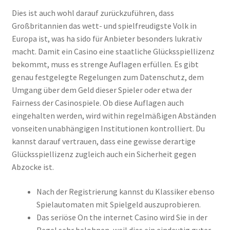
Dies ist auch wohl darauf zurückzuführen, dass
Großbritannien das wett- und spielfreudigste Volk in
Europa ist, was ha sido für Anbieter besonders lukrativ
macht. Damit ein Casino eine staatliche Glücksspiellizenz
bekommt, muss es strenge Auflagen erfüllen. Es gibt
genau festgelegte Regelungen zum Datenschutz, dem
Umgang über dem Geld dieser Spieler oder etwa der
Fairness der Casinospiele. Ob diese Auflagen auch
eingehalten werden, wird within regelmäßigen Abständen
vonseiten unabhängigen Institutionen kontrolliert. Du
kannst darauf vertrauen, dass eine gewisse derartige
Glücksspiellizenz zugleich auch ein Sicherheit gegen
Abzocke ist.
Nach der Registrierung kannst du Klassiker ebenso
Spielautomaten mit Spielgeld auszuprobieren.
Das seriöse On the internet Casino wird Sie in der
Regel sehr belohnen, weil dies ein eindeutig guter