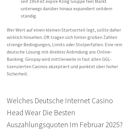
seit 1954 ist expire Kling Gruppe feel Markt
unterwegs darüber hinaus expandiert seitdem
ständig.
Wer Wert auf einen kleinen Startvorteil legt, sollte daher
wirklich hinsehen. Oft tragen sich hinter großen Zahlen
strenge Bedingungen, Limits oder Stolperfallen. Eine rein
deutsche Lösung mit direkter Anbindung ans Online-
Banking. Giropay wird mittlerweile in fast allen GGL-
lizenzierten Casinos akzeptiert und punktet über hoher
Sicherheit.
Welches Deutsche Internet Casino
Head Wear Die Besten
Auszahlungsquoten Im Februar 2025?