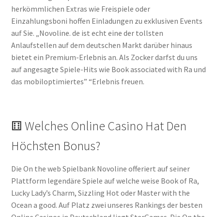
herkömmlichen Extras wie Freispiele oder
Einzahlungsboni hoffen Einladungen zu exklusiven Events
auf Sie. „Novoline. de ist echt eine der tollsten
Anlaufstellen auf dem deutschen Markt darüber hinaus
bietet ein Premium-Erlebnis an. Als Zocker darfst du uns
auf angesagte Spiele-Hits wie Book associated with Ra und
das mobiloptimiertes” “Erlebnis freuen.
⚅ Welches Online Casino Hat Den
Höchsten Bonus?
Die On the web Spielbank Novoline offeriert auf seiner
Plattform legendäre Spiele auf welche weise Book of Ra,
Lucky Lady’s Charm, Sizzling Hot oder Master with the
Ocean a good. Auf Platz zwei unseres Rankings der besten
Online Casinos in Deutschland liegt StarGames. Die On the