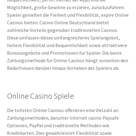
Möglichkeit, große Gewinne zu erzielen, zurückzuführen.
Spieler genießen die Freiheit und Flexibilität, expire Online
Casinos bieten. Casino Online Deutschland bietet
zahlreiche Vorteile gegenüber traditionellen Casinos.
Diese umfassen dieses umfangreicheres Spielangebot,
höhere Flexibilität und Bequemlichkeit sowie attraktivere
Bonusangebote und Promotionen für Spieler. Die beste
Zahlungsmethode für Online Casinos hängt vonseiten den
Bedürfnissen darüber hinaus Vorlieben des Spielers ab.
Online Casino Spiele
Die tollsten Online Casinos offerieren eine Vielzahl an
Zahlungsmethoden, darunter Internet casino Paysafe
Optionen, PayPal und traditionelle Methoden wie
Kreditkarten. Dies gewährleistet Flexibilität sowie