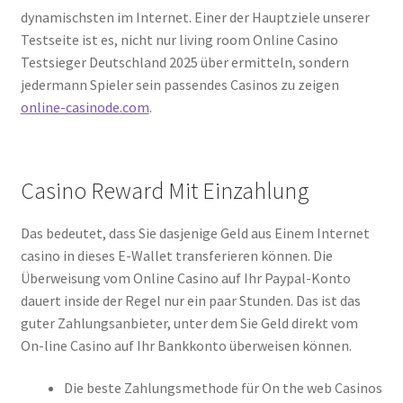
dynamischsten im Internet. Einer der Hauptziele unserer
Testseite ist es, nicht nur living room Online Casino
Testsieger Deutschland 2025 über ermitteln, sondern
jedermann Spieler sein passendes Casinos zu zeigen
online-casinode.com
.
Casino Reward Mit Einzahlung
Das bedeutet, dass Sie dasjenige Geld aus Einem Internet
casino in dieses E-Wallet transferieren können. Die
Überweisung vom Online Casino auf Ihr Paypal-Konto
dauert inside der Regel nur ein paar Stunden. Das ist das
guter Zahlungsanbieter, unter dem Sie Geld direkt vom
On-line Casino auf Ihr Bankkonto überweisen können.
Die beste Zahlungsmethode für On the web Casinos