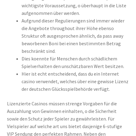
wichtigste Voraussetzung, o überhaupt in die Liste
aufgenommen über werden.
Aufgrund dieser Regulierungen sind immer wieder
die Angebote throughout ihrer Höhe ebenso
Struktur oft ausgesprochen ähnlich, da pass away
beworbenen Boni bei einen bestimmten Betrag
beschränkt sind.
Dies koennte für Menschen durch schädlichem
Spielverhalten den unschätzbaren Wert besitzen.
Hier ist echt entscheidend, dass du ein Internet
casino verwendet, welches über eine gewisse Lizenz
der deutschen Glücksspielbehörde verfügt.
Lizenzierte Casinos müssen strenge Vorgaben für die
Auszahlung von Gewinnen einhalten, o die Sicherheit
sowie den Schutz jeder Spieler zu gewährleisten. Für
Vielspieler auf welche art uns bietet dasjenige 6-stufige
VIP Sendung den perfekten Rahmen. Neben den