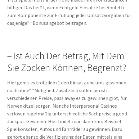
billiger. Das heißt, wenn Echtgeld Einsätze bei Roulette
zum Komponente zur Erfüllung jeder Umsatzvorgaben für
dasjenige” “Bonusangebot beitragen.
– Ist Auch Der Betrag, Mit Dem
Sie Zocken Können, Begrenzt?
Hier gehts es trotzdem 1 den Einsatz und ums gewinnen,
doch ohne” “Mulighed. Zusätzlich sollen perish
verschiedenen Preise, pass away es zu gewinnen gibt, für
Nervenkitzel sorgen. Manche Interpersonal Casinos
verlosen regelmäßig unterschiedliche Sachpreise a good
Jackpot-Gewinner. Hier findet man dann zum Beispiel
Spielkonsolen, Autos und Fahrräder zu gewinnen. Dazu
gehört ebenso die Verifizierung der Daten mittels eins