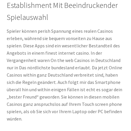
Establishment Mit Beeindruckender
Spielauswahl
Spieler können perish Spannung eines realen Casinos
erleben, während sie bequem vonseiten zu Hause aus
spielen. Diese Apps sind ein wesentlicher Bestandteil des
Angebots in einem finest internet casino. In der
Vergangenheit waren On the web Casinos in Deutschland
nur in Das nördlichste bundesland erlaubt. Da jetzt Online
Casinos within ganz Deutschland verbreitet sind, haben
sich die Regeln geändert. Auch folgt mir das Smartphone
überall hin und within einigen Fällen ist echt es sogar dein
„bester Freund“ geworden. Sie können in diesen mobilen
Casinos ganz anspruchslos auf Ihrem Touch screen phone
spielen, als ob Sie sich vor Ihrem Laptop oder PC befinden
würden.