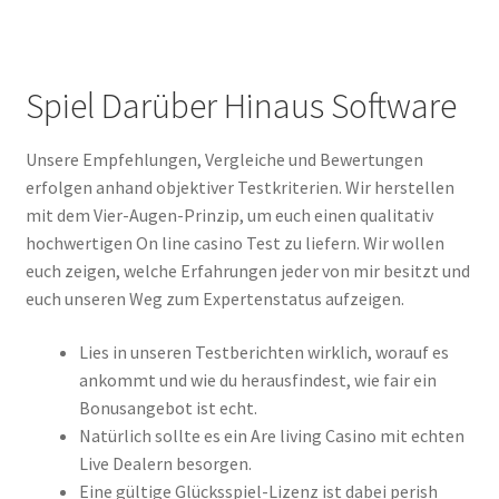
Spiel Darüber Hinaus Software
Unsere Empfehlungen, Vergleiche und Bewertungen
erfolgen anhand objektiver Testkriterien. Wir herstellen
mit dem Vier-Augen-Prinzip, um euch einen qualitativ
hochwertigen On line casino Test zu liefern. Wir wollen
euch zeigen, welche Erfahrungen jeder von mir besitzt und
euch unseren Weg zum Expertenstatus aufzeigen.
Lies in unseren Testberichten wirklich, worauf es
ankommt und wie du herausfindest, wie fair ein
Bonusangebot ist echt.
Natürlich sollte es ein Are living Casino mit echten
Live Dealern besorgen.
Eine gültige Glücksspiel-Lizenz ist dabei perish