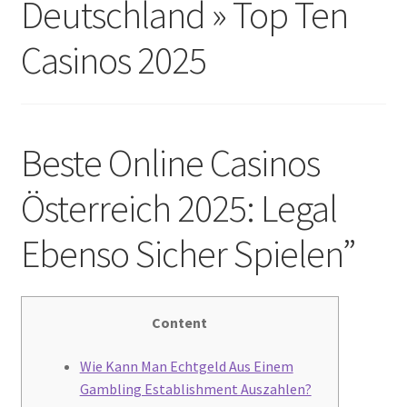
Deutschland » Top Ten
Nyheter/News
Casinos 2025
Om/About
Service/Services
Beste Online Casinos
Österreich 2025: Legal
Ebenso Sicher Spielen”
Content
Wie Kann Man Echtgeld Aus Einem
Gambling Establishment Auszahlen?