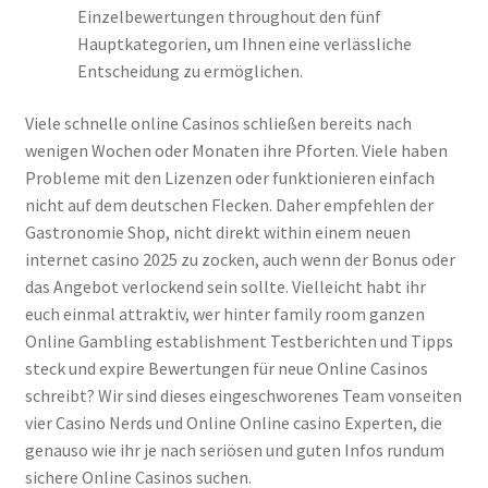
Einzelbewertungen throughout den fünf
Hauptkategorien, um Ihnen eine verlässliche
Entscheidung zu ermöglichen.
Viele schnelle online Casinos schließen bereits nach
wenigen Wochen oder Monaten ihre Pforten. Viele haben
Probleme mit den Lizenzen oder funktionieren einfach
nicht auf dem deutschen Flecken. Daher empfehlen der
Gastronomie Shop, nicht direkt within einem neuen
internet casino 2025 zu zocken, auch wenn der Bonus oder
das Angebot verlockend sein sollte. Vielleicht habt ihr
euch einmal attraktiv, wer hinter family room ganzen
Online Gambling establishment Testberichten und Tipps
steck und expire Bewertungen für neue Online Casinos
schreibt? Wir sind dieses eingeschworenes Team vonseiten
vier Casino Nerds und Online Online casino Experten, die
genauso wie ihr je nach seriösen und guten Infos rundum
sichere Online Casinos suchen.