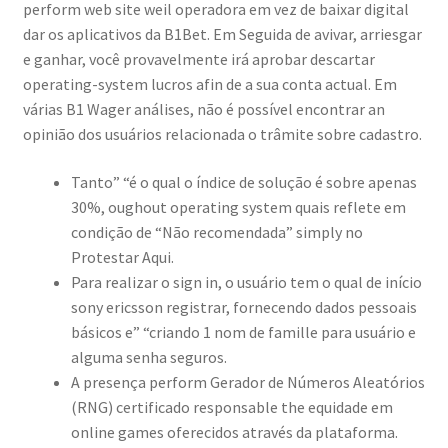
perform web site weil operadora em vez de baixar digital
dar os aplicativos da B1Bet. Em Seguida de avivar, arriesgar
e ganhar, você provavelmente irá aprobar descartar
operating-system lucros afin de a sua conta actual. Em
várias B1 Wager análises, não é possível encontrar an
opinião dos usuários relacionada o trâmite sobre cadastro.
Tanto” “é o qual o índice de solução é sobre apenas
30%, oughout operating system quais reflete em
condição de “Não recomendada” simply no
Protestar Aqui.
Para realizar o sign in, o usuário tem o qual de início
sony ericsson registrar, fornecendo dados pessoais
básicos e” “criando 1 nom de famille para usuário e
alguma senha seguros.
A presença perform Gerador de Números Aleatórios
(RNG) certificado responsable the equidade em
online games oferecidos através da plataforma.