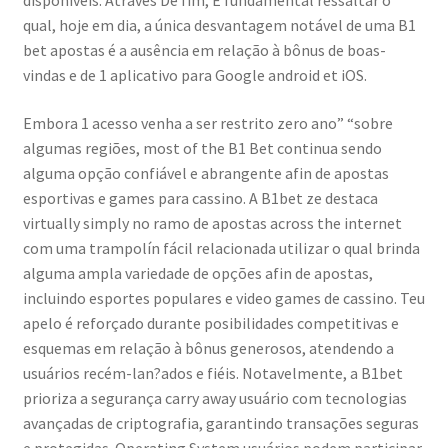
disponíveis. Através De fim, É fundamental ressaltar o
qual, hoje em dia, a única desvantagem notável de uma B1
bet apostas é a ausência em relação à bônus de boas-
vindas e de 1 aplicativo para Google android et iOS.
Embora 1 acesso venha a ser restrito zero ano” “sobre
algumas regiões, most of the B1 Bet continua sendo
alguma opção confiável e abrangente afin de apostas
esportivas e games para cassino. A B1bet ze destaca
virtually simply no ramo de apostas across the internet
com uma trampolín fácil relacionada utilizar o qual brinda
alguma ampla variedade de opções afin de apostas,
incluindo esportes populares e video games de cassino. Teu
apelo é reforçado durante posibilidades competitivas e
esquemas em relação à bônus generosos, atendendo a
usuários recém-lan?ados e fiéis. Notavelmente, a B1bet
prioriza a segurança carry away usuário com tecnologias
avançadas de criptografia, garantindo transações seguras
e protegidas. Operating System usuários podem participar