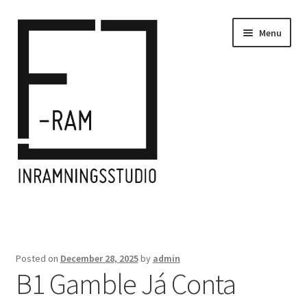
Skip
Skip
Menu
to
to
navigation
content
Home
Inramningar/Frames
Posted on
December 28, 2025
by
admin
B1 Gamble Já Conta
Kontakt/Contact