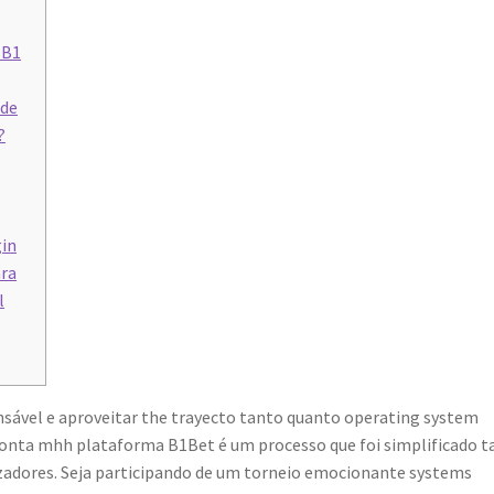
 B1
ude
?
gin
ara
l
sável e aproveitar the trayecto tanto quanto operating system
conta mhh plataforma B1Bet é um processo que foi simplificado t
lizadores. Seja participando de um torneio emocionante systems