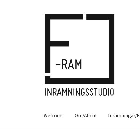
Skip
Skip
to
to
navigation
content
Welcome
Om/About
Inramningar/
Home
Inramningar/Frames
Kontakt/Contac