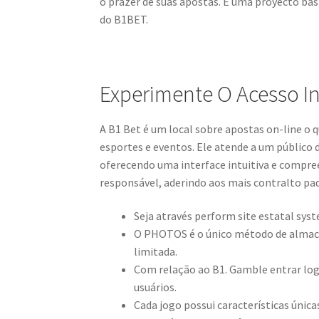
o prazer de suas apostas. É uma proyecto ba
do B1BET.
Experimente O Acesso I
A B1 Bet é um local sobre apostas on-line o
esportes e eventos. Ele atende a um público 
oferecendo uma interface intuitiva e compree
responsável, aderindo aos mais contralto pad
Seja através perform site estatal sys
O PHOTOS é o único método de almacé
limitada.
Com relação ao B1. Gamble entrar logi
usuários.
Cada jogo possui características única