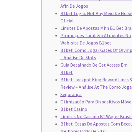
Afin De Jogos
B1bet Login: Not Any Meio De No Si
Oficial
Limites De Apostas Mhh B1 Bet Bras
Promoções Também Atraentes No
Web-site De Jogos B1bet
B1bet: Como Jogar Gates Of Olym
– Análise De Slots
Guia Detalhado De Get Access Em
B1bet
B1bet: Jackpot King Reward Lines S
Review – Análise At The Como Joga
Segurança
Otimização Para Dispositivos Móve
B1bet Casino
Limites No Cassino B1 Wager Brasil
B1bet: Casas De Apostas Com Beca
Melhores Odds De 2025