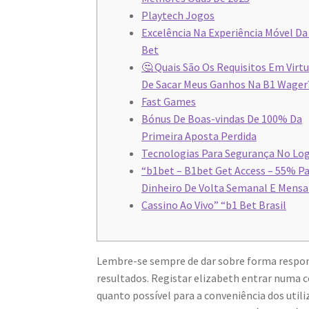
Playtech Jogos
Excelência Na Experiência Móvel Da
Bet
🤔 Quais São Os Requisitos Em Virt
De Sacar Meus Ganhos Na B1 Wager
Fast Games
Bónus De Boas-vindas De 100% Da
Primeira Aposta Perdida
Tecnologias Para Segurança No Lo
“b1bet – B1bet Get Access – 55% P
Dinheiro De Volta Semanal E Mensa
Cassino Ao Vivo” “b1 Bet Brasil
Lembre-se sempre de dar sobre forma respon
resultados. Registar elizabeth entrar numa 
quanto possível para a conveniência dos uti