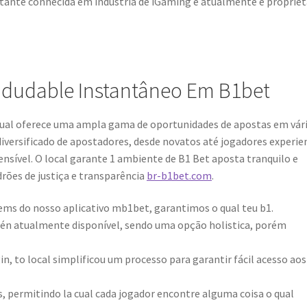
stante conhecida em indústria de iGaming e atualmente é propriet
ndudable Instantâneo Em B1bet
 qual oferece uma ampla gama de oportunidades de apostas em vár
diversificado de apostadores, desde novatos até jogadores experie
nsível. O local garante 1 ambiente de B1 Bet aposta tranquilo e
rões de justiça e transparência
br-b1bet.com
.
tems do nosso aplicativo mb1bet, garantimos o qual teu b1.
n atualmente disponível, sendo uma opção holistica, porém
n, to local simplificou um processo para garantir fácil acesso aos
s, permitindo la cual cada jogador encontre alguma coisa o qual