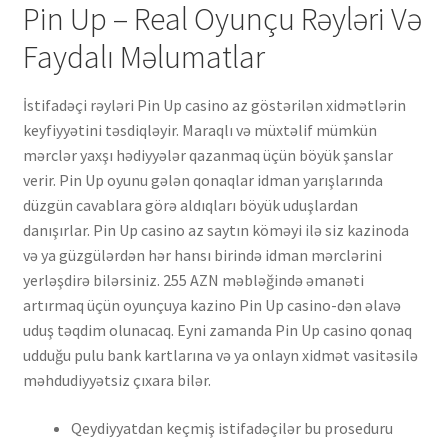
Pin Up – Real Oyunçu Rəyləri Və
Faydalı Məlumatlar
İstifadəçi rəyləri Pin Up casino az göstərilən xidmətlərin
keyfiyyətini təsdiqləyir. Maraqlı və müxtəlif mümkün
mərclər yaxşı hədiyyələr qazanmaq üçün böyük şanslar
verir. Pin Up oyunu gələn qonaqlar idman yarışlarında
düzgün cavablara görə aldıqları böyük uduşlardan
danışırlar. Pin Up casino az saytın köməyi ilə siz kazinoda
və ya güzgülərdən hər hansı birində idman mərclərini
yerləşdirə bilərsiniz. 255 AZN məbləğində əmanəti
artırmaq üçün oyunçuya kazino Pin Up casino-dən əlavə
uduş təqdim olunacaq. Eyni zamanda Pin Up casino qonaq
udduğu pulu bank kartlarına və ya onlayn xidmət vasitəsilə
məhdudiyyətsiz çıxara bilər.
Qeydiyyatdan keçmiş istifadəçilər bu proseduru