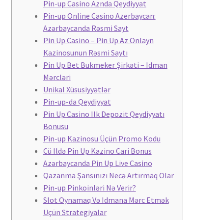
Pin-up Casino Aznda Qeydiyyat
Pin-up Online Casino Azerbaycan:
Azərbaycanda Rəsmi Sayt
Pin Up Casino – Pin Up Az Onlayn
Kazinosunun Rəsmi Saytı
Pin Up Bet Bukmeker Şirkəti – Idman
Mərcləri
Unikal Xüsusiyyətlər
Pin-up-da Qeydiyyat
Pin Up Casino Ilk Depozit Qeydiyyatı
Bonusu
Pin-up Kazinosu Üçün Promo Kodu
Cü Ildə Pin Up Kazino Cari Bonus
Azərbaycanda Pin Up Live Casino
Qazanma Şansınızı Necə Artırmaq Olar
Pin-up Pinkoinləri Nə Verir?
Slot Oynamaq Və Idmana Mərc Etmək
Üçün Strategiyalar