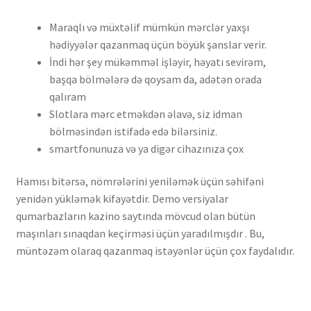
Maraqlı və müxtəlif mümkün mərclər yaxşı
hədiyyələr qazanmaq üçün böyük şanslar verir.
İndi hər şey mükəmməl işləyir, həyatı sevirəm,
başqa bölmələrə də qoysam da, adətən orada
qalıram
Slotlara mərc etməkdən əlavə, siz idman
bölməsindən istifadə edə bilərsiniz.
smartfonunuza və ya digər cihazınıza çox
Hamısı bitərsə, nömrələrini yeniləmək üçün səhifəni
yenidən yükləmək kifayətdir. Demo versiyalar
qumarbazların kazino saytında mövcud olan bütün
maşınları sınaqdan keçirməsi üçün yaradılmışdır . Bu,
müntəzəm olaraq qazanmaq istəyənlər üçün çox faydalıdır.