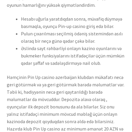
oyunun hamarlığını yüksək qiymətləndirdim.
Hesabı uğurla yaratdıqdan sonra, müvafiq düyməyə
basmaqla, oyunçu Pin-up casino giriş edə bilər.
Pulun çıxarılması seçilmiş ödəniş sistemindən asılı
olaraq bir neçə günə qədər çəkə bilər.
Əslində sayt rəhbərliyi onlayn kazino oyunlarını və
bukmeker funksiyalarını istifadəçilər üçün mümkün
qədər şəffaf və sadələşdirməyə nail olub.
Həmçinin Pin Up casino azerbaijan klubdan mükafatı necə
geri götürmək və ya geri götürmək barədə məlumatlar var.
Təbii ki, hədiyyənin necə geri qaytarıldığı barədə
məlumatlar da mövcuddur. Depozitə əlavə olaraq ,
oyunçular ilk depozit bonusunu da ala bilərlər. Siz onu
yalnız istifadəçi minimum mövcud məbləğ üçün onlayn
kazinoda depozit qoyduqdan sonra əldə edə bilərsiniz.
Hazırda klub Pin Up casino az minimum əmanət 20 AZN və