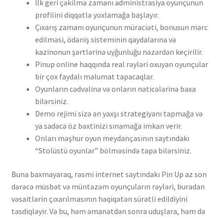
İlk geri çəkilmə zamanı administrasiya oyunçunun
profilini diqqətlə yoxlamağa başlayır.
Çıxarış zamanı oyunçunun müraciəti, bonusun mərc
edilməsi, ödəniş sisteminin qaydalarına və
kazinonun şərtlərinə uyğunluğu nəzərdən keçirilir.
Pinup online haqqında real rəyləri oxuyan oyunçular
bir çox faydalı məlumat tapacaqlar.
Oyunların cədvəlinə və onların nəticələrinə baxa
bilərsiniz.
Demo rejimi sizə ən yaxşı strategiyanı tapmağa və
ya sadəcə öz bəxtinizi sınamağa imkan verir.
Onları məşhur oyun meydançasının saytındakı
“Stolüstü oyunlar” bölməsində tapa bilərsiniz.
Buna baxmayaraq, rəsmi internet saytındakı Pin Up az son
dərəcə müsbət və müntəzəm oyunçuların rəyləri, buradan
vəsaitlərin çıxarılmasının həqiqətən sürətli edildiyini
təsdiqləyir. Və bu, həm əmanətdən sonra uduşlara, həm də