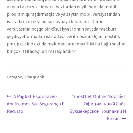
aznda təkcə stasionar cihazlardan deyil, həm də mobil
proqram quraşdırmaqla və ya saytın mobil versiyasından
istifadə etməklə pulsuz oynaya bilərsiniz. Demo
versiyasının başqa bir xüsusiyyəti onun saytda məcburi
qeydiyyat olmadan istifadəyə verilməsidir. Üçün məxfilik
pin up casino aznda məlumatların məxfiliyi ilə bağlı suallar
bir çox istifadəçiləri maraqlandırır.
Category:
PinUp apk
Post
Previous
Next
A Pagbet É Confiável?
“mostbet Online Мостбет
post:
post:
Analisamos Sua Segurança E
Официальный Сайт
navigation
Recurso
Букмекерской Компании И
Казин