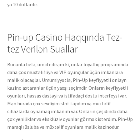
ya 10 dollardır.
Pin-up Casino Haqqında Tez-
tez Verilən Suallar
Bununla belə, ümid edirəm ki, onlar loyallıq proqramında
daha çox müxtəlifliyə və VIP oyunçular üçün imkanlara
malik olacaqlar. Ümumiyyətlə, Pin-Up keyfiyyətli onlayn
kazino axtaranlar üçün yaxşı seçimdir. Onların keyfiyyətli
oyunları, həssas dəstəyi və istifadəçi dostu interfeysi var.
Mən burada çox sevdiyim slot tapdım və müxtəlif
cihazlarda oynamaq imkanım var. Onların çeşidində daha
çox yeniliklər və eksklüziv oyunlar görmək istərdim. Pin-Up
maraqlı üsluba və müxtəlif oyunlara malik kazinodur.