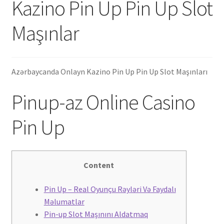
Kazino Pin Up Pin Up Slot
Nyheter/News
Maşınlar
Om/About
Service/Services
Azərbaycanda Onlayn Kazino Pin Up Pin Up Slot Maşınları
Pinup-az Online Casino
Pin Up
Content
Pin Up – Real Oyunçu Rəyləri Və Faydalı
Məlumatlar
Pin-up Slot Maşınını Aldatmaq