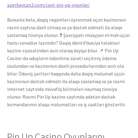
azerbaycan2.com/canl-pin-up-oyunlar/
.
Bununla belə, dəqiq rəqəmləri öyrənmək üçün kazinonun
rəsmi saytına daxil olmaq və ya dəstək xidməti ilə əlaqə
saxlamaq tövsiyə olunur. ❓ Şəxsiyyəti müəyyən etmək üçün
hansı sənədlər lazımdır? Dəqiq identifikasiya tələbləri
kazino siyasətindən asılı olaraq dəyişə bilər. 📌 Pin Up
Casino-da uduşların ödənilmə sürəti seçilmiş ödəmə
üsulundan və kazinonun daxili prosedurlarından asılı ola
bilər. Ödəniş şərtləri haqqında daha dəqiq məlumat üçün
kazinonun dəstək xidməti ilə əlaqə saxlamaq və ya rəsmi
internet saytında müvafiq bölmələri oxumaq tövsiyə
olunur. Rəsmi Pin Up kazino saytında adətən dəstək
komandasının əlaqə məlumatları və iş saatları göstərilir.
Pin Up Casino Oyunlarını