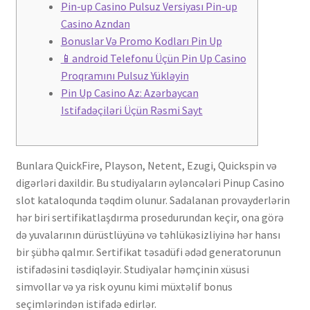
Pin-up Casino Pulsuz Versiyası Pin-up
Casino Azndan
Bonuslar Və Promo Kodları Pin Up
📱android Telefonu Üçün Pin Up Casino
Proqramını Pulsuz Yükləyin
Pin Up Casino Az: Azərbaycan
Istifadəçiləri Üçün Rəsmi Sayt
Bunlara QuickFire, Playson, Netent, Ezugi, Quickspin və
digərləri daxildir. Bu studiyaların əyləncələri Pinup Casino
slot kataloqunda təqdim olunur. Sadalanan provayderlərin
hər biri sertifikatlaşdırma prosedurundan keçir, ona görə
də yuvalarının dürüstlüyünə və təhlükəsizliyinə hər hansı
bir şübhə qalmır. Sertifikat təsadüfi ədəd generatorunun
istifadəsini təsdiqləyir. Studiyalar həmçinin xüsusi
simvollar və ya risk oyunu kimi müxtəlif bonus
seçimlərindən istifadə edirlər.