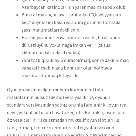
Azərbaycan kazinolarının yaranmasına səbəb olub.
Bunu etmək üçün əsas səhifədəki “Qeydiyyatdan
keç” düyməsini basın və sonra görünən formada
şəxsi məlumatları daxil edin.
Hər bir yuvanın seriya nömrəsi var ki, bu da onun
dürüstlüyünü yoxlamağa imkan verir (xüsusi
xidmətdən istifadə etməklə).
Yəni tətbiqi yükləyib quraşdırmaq, sonra daxil olmaq
və şəxsi hesabınızda bonuslar olan bölmədə
mükafatı tapmaq kifayətdir.
Oyun prosesinin digər mühüm komponenti slot
maşınlarının pulsuz (demo) versiyasıdır. O, oyunun
standart versiyasından yalnız onunla fərqlənir ki, oyun real
deyil, virtual pul üçün həyata keçirilir. Beləliklə, oyunçular
öz vəsaitlərini riskə atmadan müxtəlif oyun slotları ilə
tanış olmaq, hər cür sxemləri, strategiyaları və oyun
üsullarını sınamaq imkanı əldə edirlər. Siz Pin-Up casino