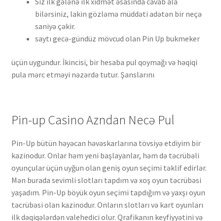
Siz ilk gələnə ilk xidmət əsasında cavab ala
bilərsiniz, lakin gözləmə müddəti adətən bir neçə
saniyə çəkir.
saytı gecə-gündüz mövcud olan Pin Up bukmeker
üçün uygundur. İkincisi, bir hesaba pul qoymağı və həqiqi
pula mərc etməyi nəzərdə tutur. Şanslarını
Pin-up Casino Azndan Necə Pul
Pin-Up bütün həyəcan həvəskarlarına tövsiyə etdiyim bir
kazinodur. Onlar həm yeni başlayanlar, həm də təcrübəli
oyunçular üçün uyğun olan geniş oyun seçimi təklif edirlər.
Mən burada sevimli slotları tapdım və xoş oyun təcrübəsi
yaşadım. Pin-Up böyük oyun seçimi tapdığım və yaxşı oyun
təcrübəsi olan kazinodur. Onların slotları və kart oyunları
ilk dəqiqələrdən valehedici olur. Qrafikanın keyfiyyətini və