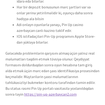
idarə edə bilərlər.
Hər bir depozit bonusunun mərc şərtləri var və
onlar yerinə yetirilməlidir ki, oyunçu daha sonra
hədiyyə ala bilsin
Adi onlayn oyunlarla yanaşı, Pin Up casino
azerbaycan canlı kazino təklif edir.
IOS istifadəçiləri Pin-Up proqramını Apple Store-
dan yükləyə bilərlər.
Gələcəkdə problemlərin qarşısını almaq üçün yalnız real
məlumatları təqdim etmək tövsiyə olunur. Qeydiyyat
formasını doldurduqdan sonra oyun hesabına tam giriş
əldə etmək üçün mərc edən şəxs identifikasiya prosesindən
keçməlidir. Müştərilərin şəxsi məlumatlarının
təhlükəsizliyi bukmeker kontoru tərəfindən təmin edilir.
Bu status rəsmi Pin Up portalı vasitəsilə yoxlanıldıqdan
sonra təyin
https://pin-up-azerbaycan2.com