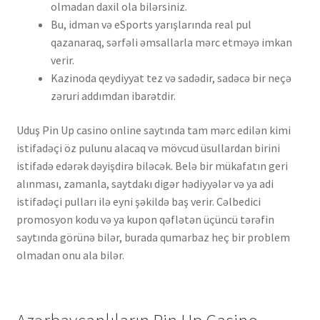
olmadan daxil ola bilərsiniz.
Bu, idman və eSports yarışlarında real pul
qazanaraq, sərfəli əmsallarla mərc etməyə imkan
verir.
Kazinoda qeydiyyat tez və sadədir, sadəcə bir neçə
zəruri addımdan ibarətdir.
Uduş Pin Up casino online saytında tam mərc edilən kimi
istifadəçi öz pulunu alacaq və mövcud üsullardan birini
istifadə edərək dəyişdirə biləcək. Belə bir mükafatın geri
alınması, zamanla, saytdakı digər hədiyyələr və ya adi
istifadəçi pulları ilə eyni şəkildə baş verir. Cəlbedici
promosyon kodu və ya kupon qəflətən üçüncü tərəfin
saytında görünə bilər, burada qumarbaz heç bir problem
olmadan onu ala bilər.