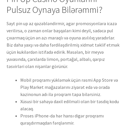
Pulsuz Oynaya Bilərəmmi?
Sayt pin up az qəzəbləndirmir, əgər promosyonlara icazə
verilirsə, o zaman onlar başqaları kimi deyil, sadəcə pul
çıxarmaq üçün ən azı maraqlı və oyuna asılılıq yaradırlar.
Biz daha yaxşı və daha fərdiləşdirilmiş xidmət təklif etmək
üçün kukilərdən istifadə edirik. Məsələn, bir meyvə
yuvasında, çarxlarda limon, portağal, albalı, qarpız
təsvirləri olan nişanlar görünür.
Mobil proqramı yükləmək üçün rəsmi App Store və
Play Market mağazalarını ziyarət edə və orada
kazinonun adı ilə proqram tapa bilərsiniz.
Xüsusi bir sahəyə daxil edilməli olan bir təsdiq kodu
alacaq.
Proses iPhone-da hər hansı digər proqramı
quraşdırmaqdan fərqlənmir.