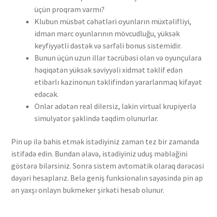
üçün proqram varmı?
Klubun müsbət cəhətləri oyunların müxtəlifliyi,
idman mərc oyunlarının mövcudluğu, yüksək
keyfiyyətli dəstək və sərfəli bonus sistemidir.
Bunun üçün uzun illər təcrübəsi olan və oyunçulara
həqiqətən yüksək səviyyəli xidmət təklif edən
etibarlı kazinonun təklifindən yararlanmaq kifayət
edəcək.
Onlar adətən real dilersiz, lakin virtual krupiyerlə
simulyator şəklində təqdim olunurlar.
Pin up ilə bahis etmək istədiyiniz zaman tez bir zamanda
istifadə edin. Bundan əlavə, istədiyiniz uduş məbləğini
göstərə bilərsiniz. Sonra sistem avtomatik olaraq dərəcəsi
dəyəri hesaplarız. Belə geniş funksionalın sayəsində pin ap
ən yaxşı onlayn bukmeker şirkəti hesab olunur.