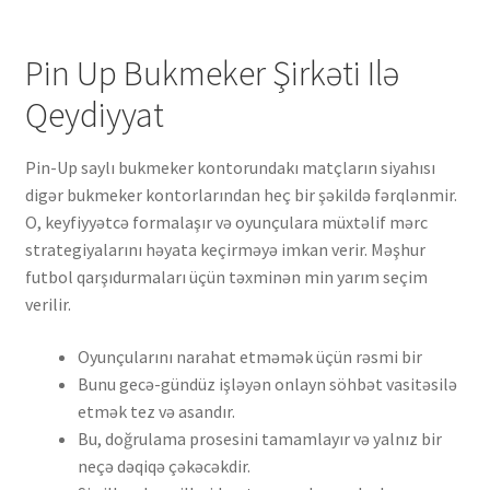
Pin Up Bukmeker Şirkəti Ilə
Qeydiyyat
Pin-Up saylı bukmeker kontorundakı matçların siyahısı
digər bukmeker kontorlarından heç bir şəkildə fərqlənmir.
O, keyfiyyətcə formalaşır və oyunçulara müxtəlif mərc
strategiyalarını həyata keçirməyə imkan verir. Məşhur
futbol qarşıdurmaları üçün təxminən min yarım seçim
verilir.
Oyunçularını narahat etməmək üçün rəsmi bir
Bunu gecə-gündüz işləyən onlayn söhbət vasitəsilə
etmək tez və asandır.
Bu, doğrulama prosesini tamamlayır və yalnız bir
neçə dəqiqə çəkəcəkdir.