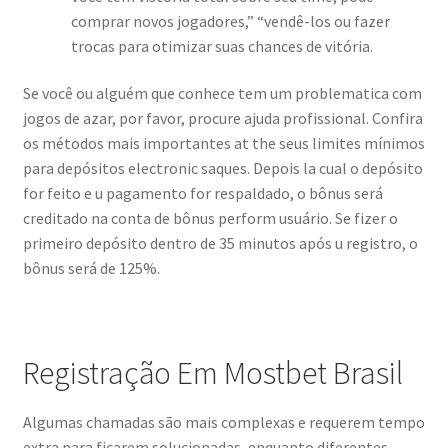
comprar novos jogadores,” “vendê-los ou fazer
trocas para otimizar suas chances de vitória.
Se você ou alguém que conhece tem um problematica com
jogos de azar, por favor, procure ajuda profissional. Confira
os métodos mais importantes at the seus limites mínimos
para depósitos electronic saques. Depois la cual o depósito
for feito e u pagamento for respaldado, o bônus será
creditado na conta de bônus perform usuário. Se fizer o
primeiro depósito dentro de 35 minutos após u registro, o
bônus será de 125%.
Registração Em Mostbet Brasil
Algumas chamadas são mais complexas e requerem tempo
extra para ficarem solucionadas, enquanto diferentes