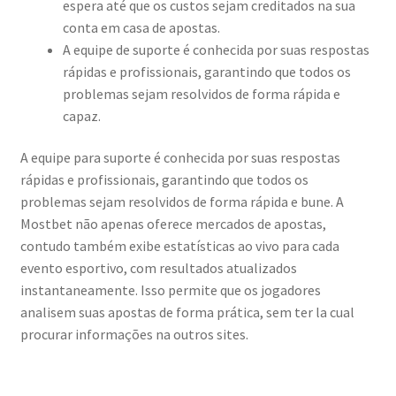
espera até que os custos sejam creditados na sua
conta em casa de apostas.
A equipe de suporte é conhecida por suas respostas
rápidas e profissionais, garantindo que todos os
problemas sejam resolvidos de forma rápida e
capaz.
A equipe para suporte é conhecida por suas respostas
rápidas e profissionais, garantindo que todos os
problemas sejam resolvidos de forma rápida e bune. A
Mostbet não apenas oferece mercados de apostas,
contudo também exibe estatísticas ao vivo para cada
evento esportivo, com resultados atualizados
instantaneamente. Isso permite que os jogadores
analisem suas apostas de forma prática, sem ter la cual
procurar informações na outros sites.