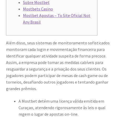
Sobre Mostbet
Mostbets Casino
Mostbet Apostas – To Site Oficial Not
Any Brasil
Além disso, seus sistemas de monitoramento sofisticados
monitoram cada login e movimentação financeira para
identificar qualquer atividade suspeita de forma precoce.
Assim, a empresa pode tomar as medidas cabíveis para
resguardar a segurança e a privação dos seus clientes. Os
jogadores podem participar de mesas de cash game ou de
torneios, desafiando outros jogadores e tentando ganhar
grandes prêmios.
A Mostbet detém uma licença válida emitida em
Curaçao, atendendo rigorosamente às leis o qual
regem o lugar de apostas on-line.