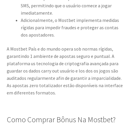
SMS, permitindo que o usuário comece a jogar
imediatamente.
Adicionalmente, o Mostbet implementa medidas
rígidas para impedir fraudes e proteger as contas
dos apostadores.
A Mostbet País e do mundo opera sob normas rígidas,
garantindo 1 ambiente de apostas seguro e puntual. A
plataforma us tecnologia de criptografia avançada para
guardar os dados carry out usuário e los dos os jogos são
auditados regularmente afin de garantir a imparcialidade.
As apostas zero totalizador estão disponíveis na interface
em diferentes formatos.
Como Comprar Bônus Na Mostbet?