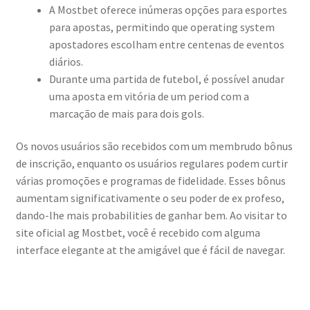
A Mostbet oferece inúmeras opções para esportes
para apostas, permitindo que operating system
apostadores escolham entre centenas de eventos
diários.
Durante uma partida de futebol, é possível anudar
uma aposta em vitória de um period com a
marcação de mais para dois gols.
Os novos usuários são recebidos com um membrudo bônus
de inscrição, enquanto os usuários regulares podem curtir
várias promoções e programas de fidelidade. Esses bônus
aumentam significativamente o seu poder de ex profeso,
dando-lhe mais probabilities de ganhar bem. Ao visitar to
site oficial ag Mostbet, você é recebido com alguma
interface elegante at the amigável que é fácil de navegar.