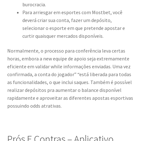
burocracia.
Para arriesgar em esportes com Mostbet, você
deverá criar sua conta, fazer um depósito,
selecionar o esporte em que pretende apostar e
curtir quaisquer mercados disponíveis.
Normalmente, o processo para conferência leva certas
horas, embora a new equipe de apoio seja extremamente
eficiente em validar while informações enviadas. Uma vez
confirmada, a conta do jogador” “está liberada para todas
as funcionalidades, o que inclui saques. Também é possível
realizar depósitos pra aumentar o balance disponível
rapidamente e aproveitar as diferentes apostas esportivas
possuindo odds atrativas.
Prós E Contras – Aplicativo