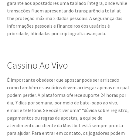
garante aos apostadores uma tablado íntegra, onde while
transações fluem apresentando transparência total at
the proteção máxima 2 dados pessoais. A segurança das
informações pessoais e financeiros dos usuários é
prioridade, blindadas por criptografia avançada.
Cassino Ao Vivo
É importante obedecer que apostar pode ser arriscado
como também os usuários devem arriesgar apenas o o qual
podem perder. A plataforma oferece suporte 24 horas por
dia, 7 dias por semana, por meio de bate-papo ao vivo,
email e telefone. Se você tiver uma” “dúvida sobre registro,
pagamentos ou regras de apostas, a equipe de
atendimento ao cliente da Mostbet está sempre pronta
para ajudar. Para entrar em contato, os jogadores podem