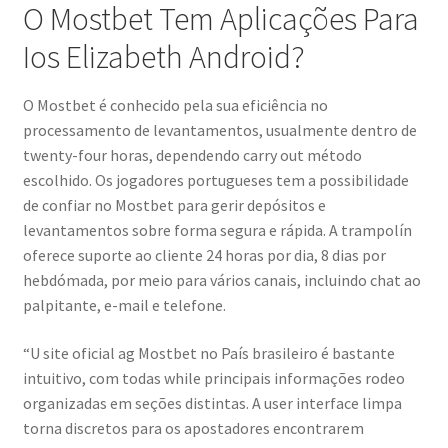
O Mostbet Tem Aplicações Para
Ios Elizabeth Android?
O Mostbet é conhecido pela sua eficiência no
processamento de levantamentos, usualmente dentro de
twenty-four horas, dependendo carry out método
escolhido. Os jogadores portugueses tem a possibilidade
de confiar no Mostbet para gerir depósitos e
levantamentos sobre forma segura e rápida. A trampolín
oferece suporte ao cliente 24 horas por dia, 8 dias por
hebdómada, por meio para vários canais, incluindo chat ao
palpitante, e-mail e telefone.
“U site oficial ag Mostbet no País brasileiro é bastante
intuitivo, com todas while principais informações rodeo
organizadas em seções distintas. A user interface limpa
torna discretos para os apostadores encontrarem