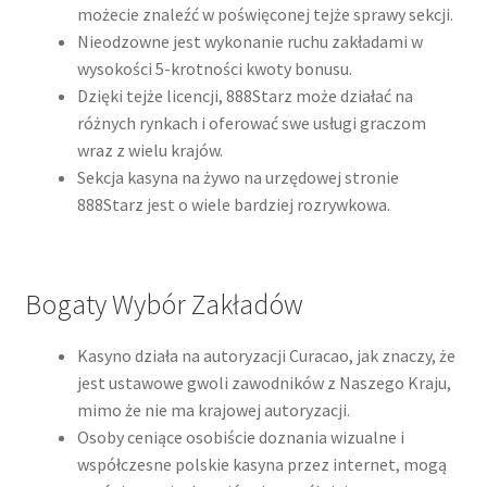
możecie znaleźć w poświęconej tejże sprawy sekcji.
Nieodzowne jest wykonanie ruchu zakładami w
wysokości 5-krotności kwoty bonusu.
Dzięki tejże licencji, 888Starz może działać na
różnych rynkach i oferować swe usługi graczom
wraz z wielu krajów.
Sekcja kasyna na żywo na urzędowej stronie
888Starz jest o wiele bardziej rozrywkowa.
Bogaty Wybór Zakładów
Kasyno działa na autoryzacji Curacao, jak znaczy, że
jest ustawowe gwoli zawodników z Naszego Kraju,
mimo że nie ma krajowej autoryzacji.
Osoby ceniące osobiście doznania wizualne i
współczesne polskie kasyna przez internet, mogą