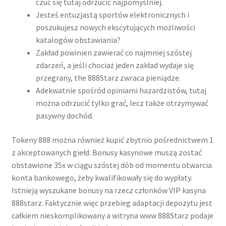
czuć się tutaj odrzucić najpomyślniej.
Jesteś entuzjastą sportów elektronicznych i
poszukujesz nowych ekscytujących możliwości
katalogów obstawiania?
Zakład powinien zawierać co najmniej szóstej
zdarzeń, a jeśli chociaż jeden zakład wydaje się
przegrany, the 888Starz zwraca pieniądze.
Adekwatnie spośród opiniami hazardzistów, tutaj
można odrzucić tylko grać, lecz także otrzymywać
pasywny dochód.
Tokeny 888 można również kupić zbytnio pośrednictwem 1
z akceptowanych giełd. Bonusy kasynowe muszą zostać
obstawione 35x w ciągu szóstej dób od momentu otwarcia
konta bankowego, żeby kwalifikowały się do wypłaty.
Istnieją wyszukane bonusy na rzecz członków VIP kasyna
888starz. Faktycznie więc przebieg adaptacji depozytu jest
całkiem nieskomplikowany a witryna www 888Starz podaje