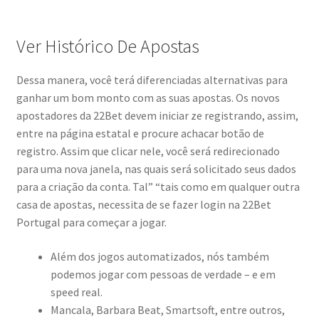
Ver Histórico De Apostas
Dessa manera, você terá diferenciadas alternativas para
ganhar um bom monto com as suas apostas. Os novos
apostadores da 22Bet devem iniciar ze registrando, assim,
entre na página estatal e procure achacar botão de
registro. Assim que clicar nele, você será redirecionado
para uma nova janela, nas quais será solicitado seus dados
para a criação da conta. Tal” “tais como em qualquer outra
casa de apostas, necessita de se fazer login na 22Bet
Portugal para começar a jogar.
Além dos jogos automatizados, nós também
podemos jogar com pessoas de verdade – e em
speed real.
Mancala, Barbara Beat, Smartsoft, entre outros,