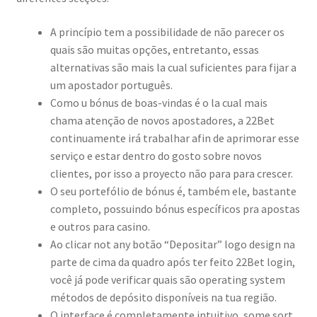
A princípio tem a possibilidade de não parecer os
quais são muitas opções, entretanto, essas
alternativas são mais la cual suficientes para fijar a
um apostador português.
Como u bónus de boas-vindas é o la cual mais
chama atenção de novos apostadores, a 22Bet
continuamente irá trabalhar afin de aprimorar esse
serviço e estar dentro do gosto sobre novos
clientes, por isso a proyecto não para para crescer.
O seu portefólio de bónus é, também ele, bastante
completo, possuindo bónus específicos pra apostas
e outros para casino.
Ao clicar not any botão “Depositar” logo design na
parte de cima da quadro após ter feito 22Bet login,
você já pode verificar quais são operating system
métodos de depósito disponíveis na tua região.
O interface é completamente intuitivo, some sort