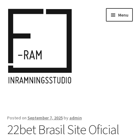
Skip
Skip
Menu
to
to
navigation
content
Home
Inramningar/Frames
Posted on
September 7, 2025
by
admin
22bet Brasil Site Oficial
Kontakt/Contact