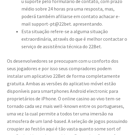
u suporte pelo formulário de contato, com prazo
médio sobre 24 horas pra uma resposta, mas,
poderá também afiliarse em contato achacar e-
mail support-pt@22bet. apresentando.
Esta situação refere-se a alguma situação
extraordinária, através do que é melhor contactar o
serviço de assistência técnica do 22Bet.
Os desenvolvedores se preocupam com u conforto dos
seus jogadores e por isso seus compradores podem
instalar um aplicativo 22Bet de forma completamente
gratuita. Ambas as versões do aplicativo móvel estão
disponíveis para smartphones Android electronic para
proprietários de iPhone. O online casino ao vivo tem-se
tornado cada vez mais well-known entre os portugueses,
uma vez la cual permite a todos ter uma imersão na
atmosfera de um land-based. A seleção de jogos possuindo
croupier ao festón aqui é tão vasta quanto some sort of