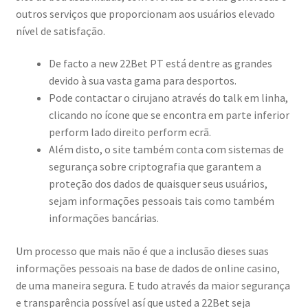
outros serviços que proporcionam aos usuários elevado
nível de satisfação.
De facto a new 22Bet PT está dentre as grandes
devido à sua vasta gama para desportos.
Pode contactar o cirujano através do talk em linha,
clicando no ícone que se encontra em parte inferior
perform lado direito perform ecrã.
Além disto, o site também conta com sistemas de
segurança sobre criptografia que garantem a
proteção dos dados de quaisquer seus usuários,
sejam informações pessoais tais como também
informações bancárias.
Um processo que mais não é que a inclusão dieses suas
informações pessoais na base de dados de online casino,
de uma maneira segura. E tudo através da maior segurança
e transparência possível así que usted a 22Bet seja