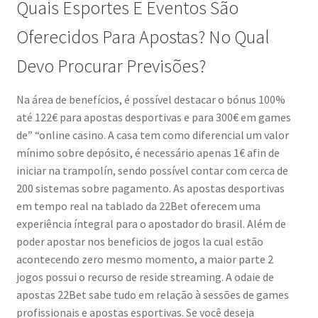
Quais Esportes E Eventos São
Oferecidos Para Apostas? No Qual
Devo Procurar Previsões?
Na área de benefícios, é possível destacar o bónus 100%
até 122€ para apostas desportivas e para 300€ em games
de” “online casino. A casa tem como diferencial um valor
mínimo sobre depósito, é necessário apenas 1€ afin de
iniciar na trampolín, sendo possível contar com cerca de
200 sistemas sobre pagamento. As apostas desportivas
em tempo real na tablado da 22Bet oferecem uma
experiência íntegral para o apostador do brasil. Além de
poder apostar nos beneficios de jogos la cual estão
acontecendo zero mesmo momento, a maior parte 2
jogos possui o recurso de reside streaming. A odaie de
apostas 22Bet sabe tudo em relação à sessões de games
profissionais e apostas esportivas. Se você deseja