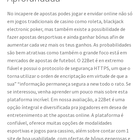
No incapere de apostas podes jogar e envidar online não só
em jogos tradicionais de casino como roleta, blackjack
electronic poker, mas também existe a possibilidade de
fazer apostas desportivas e ainda ganhar bónus afin de
aumentar cada vez mais os teus ganhos. As probabilidades
são bem atrativas como também o grande foco está em
mercados de apostas de futebol. O 22Bet é en extremo
fiável e possui o protocolo de segurança HTTPS, um que o
torna utilizar o orden de encriptação em virtude de que a
sua” “informação permaneça segura a new todo o rato. Se
se interessou, venha aprender um pouco mais sobre esta
plataforma incrível. Em nossa avaliação, a 22Bet é uma
opção íntegral e diversificada pra jogadores em desea de
entretenimento at the apostas online. A plataforma é
confiável, oferece muitas opções de modalidades
esportivas e jogos para cassino, além sobre contar com 1
site de boa usabilidade, com ofertas de bônus generosas e