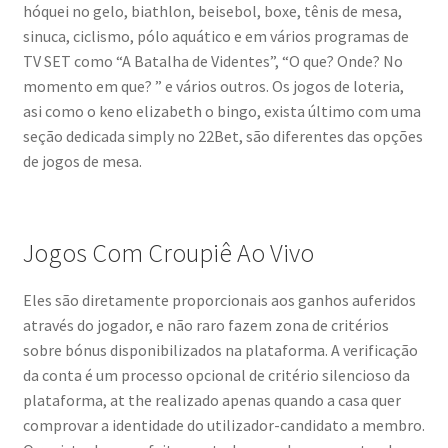
hóquei no gelo, biathlon, beisebol, boxe, tênis de mesa,
sinuca, ciclismo, pólo aquático e em vários programas de
TV SET como “A Batalha de Videntes”, “O que? Onde? No
momento em que? ” e vários outros. Os jogos de loteria,
asi como o keno elizabeth o bingo, exista último com uma
seção dedicada simply no 22Bet, são diferentes das opções
de jogos de mesa.
Jogos Com Croupiê Ao Vivo
Eles são diretamente proporcionais aos ganhos auferidos
através do jogador, e não raro fazem zona de critérios
sobre bónus disponibilizados na plataforma. A verificação
da conta é um processo opcional de critério silencioso da
plataforma, at the realizado apenas quando a casa quer
comprovar a identidade do utilizador-candidato a membro.