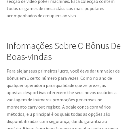
secção de video poker machines. Esta colecção contém
todos os games de mesa clássicos mais populares
acompanhados de croupiers ao vivo.
Informações Sobre O Bônus De
Boas-vindas
Para alejar seus primeiros lucro, você deve dar um valor de
bónus em 1 certo número para vezes. Como no ano de
qualquer operadora para qualidade que ze preze, as
apostas desportivas oferecem the seus novos usuários a
vantagem de inúmeras promoções generosas no
momento carry out registo. A odaie conta com vários
métodos, e u principal é os quais todas as opções são
disponibilizadas com segurança, dando garantia ao
usuário. Bingo é um jogo famoso e popularizado no meio