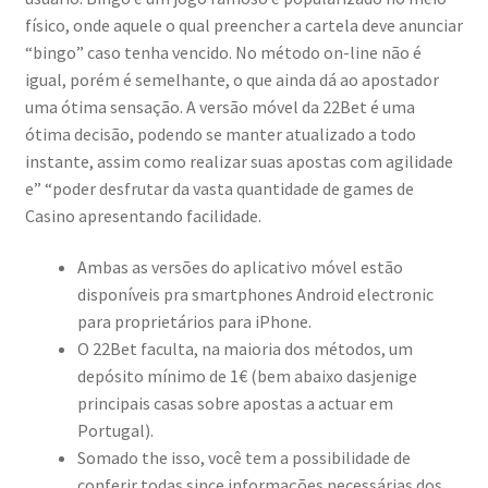
físico, onde aquele o qual preencher a cartela deve anunciar
“bingo” caso tenha vencido. No método on-line não é
igual, porém é semelhante, o que ainda dá ao apostador
uma ótima sensação. A versão móvel da 22Bet é uma
ótima decisão, podendo se manter atualizado a todo
instante, assim como realizar suas apostas com agilidade
e” “poder desfrutar da vasta quantidade de games de
Casino apresentando facilidade.
Ambas as versões do aplicativo móvel estão
disponíveis pra smartphones Android electronic
para proprietários para iPhone.
O 22Bet faculta, na maioria dos métodos, um
depósito mínimo de 1€ (bem abaixo dasjenige
principais casas sobre apostas a actuar em
Portugal).
Somado the isso, você tem a possibilidade de
conferir todas since informações necessárias dos