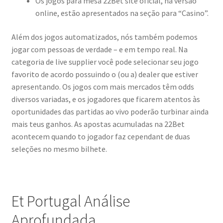
Os jogos para mesa 22Bet site oficial, na versão
online, estão apresentados na seção para “Casino”.
Além dos jogos automatizados, nós também podemos
jogar com pessoas de verdade – e em tempo real. Na
categoria de live supplier você pode selecionar seu jogo
favorito de acordo possuindo o (ou a) dealer que estiver
apresentando. Os jogos com mais mercados têm odds
diversos variadas, e os jogadores que ficarem atentos às
oportunidades das partidas ao vivo poderão turbinar ainda
mais teus ganhos. As apostas acumuladas na 22Bet
acontecem quando to jogador faz cependant de duas
seleções no mesmo bilhete.
Et Portugal Análise
Aprofundada