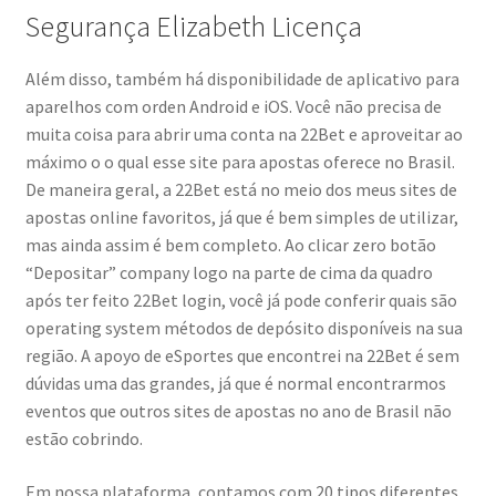
Segurança Elizabeth Licença
Além disso, também há disponibilidade de aplicativo para
aparelhos com orden Android e iOS. Você não precisa de
muita coisa para abrir uma conta na 22Bet e aproveitar ao
máximo o o qual esse site para apostas oferece no Brasil.
De maneira geral, a 22Bet está no meio dos meus sites de
apostas online favoritos, já que é bem simples de utilizar,
mas ainda assim é bem completo. Ao clicar zero botão
“Depositar” company logo na parte de cima da quadro
após ter feito 22Bet login, você já pode conferir quais são
operating system métodos de depósito disponíveis na sua
região. A apoyo de eSportes que encontrei na 22Bet é sem
dúvidas uma das grandes, já que é normal encontrarmos
eventos que outros sites de apostas no ano de Brasil não
estão cobrindo.
Em nossa plataforma, contamos com 20 tipos diferentes