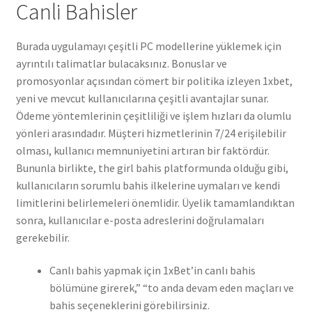
Canli Bahisler
Burada uygulamayı çeşitli PC modellerine yüklemek için
ayrıntılı talimatlar bulacaksınız. Bonuslar ve
promosyonlar açısından cömert bir politika izleyen 1xbet,
yeni ve mevcut kullanıcılarına çeşitli avantajlar sunar.
Ödeme yöntemlerinin çeşitliliği ve işlem hızları da olumlu
yönleri arasındadır. Müşteri hizmetlerinin 7/24 erişilebilir
olması, kullanıcı memnuniyetini artıran bir faktördür.
Bununla birlikte, the girl bahis platformunda olduğu gibi,
kullanıcıların sorumlu bahis ilkelerine uymaları ve kendi
limitlerini belirlemeleri önemlidir. Üyelik tamamlandıktan
sonra, kullanıcılar e-posta adreslerini doğrulamaları
gerekebilir.
Canlı bahis yapmak için 1xBet’in canlı bahis
bölümüne girerek,” “to anda devam eden maçları ve
bahis seçeneklerini görebilirsiniz.