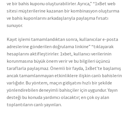
ve bir bahis kuponu oluşturabilirler. Ayrıca,” “1xBet web
sitesi müşterilerine kazanan bir kombinasyon oluşturma
ve bahis kuponlarını arkadaşlarıyla paylaşma fırsatı
sunuyor.
Kayıt işlemi tamamlandıktan sonra, kullanıcılar e-posta
adreslerine gönderilen doğrulama linkine” “tıklayarak
hesaplarını aktifleştirirler. 1xbet, kullanıcı verilerinin
korunmasına büyük önem verir ve bu bilgileri üçüncü
taraflarla paylaşmaz. Önemli bir fayda, 1xBet’te başlamış
ancak tamamlanmayan etkinliklere ilişkin canlı bahislerin
varlığıdır. Bu yöntem, maçın gidişatını hızlı bir şekilde
yönlendirebilen deneyimli bahisçiler için uygundur. Yayın
desteği bu konuda yardımcı olacaktır; en çok oy alan
toplantıların canlı yayınları.