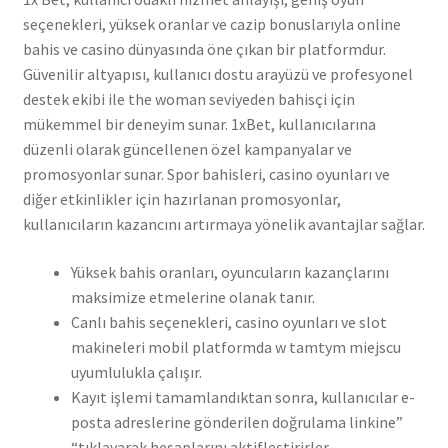
seçenekleri, yüksek oranlar ve cazip bonuslarıyla online
bahis ve casino dünyasında öne çıkan bir platformdur.
Güvenilir altyapısı, kullanıcı dostu arayüzü ve profesyonel
destek ekibi ile the woman seviyeden bahisçi için
mükemmel bir deneyim sunar. 1xBet, kullanıcılarına
düzenli olarak güncellenen özel kampanyalar ve
promosyonlar sunar. Spor bahisleri, casino oyunları ve
diğer etkinlikler için hazırlanan promosyonlar,
kullanıcıların kazancını artırmaya yönelik avantajlar sağlar.
Yüksek bahis oranları, oyuncuların kazançlarını
maksimize etmelerine olanak tanır.
Canlı bahis seçenekleri, casino oyunları ve slot
makineleri mobil platformda w tamtym miejscu
uyumlulukla çalışır.
Kayıt işlemi tamamlandıktan sonra, kullanıcılar e-
posta adreslerine gönderilen doğrulama linkine”
“tıklayarak hesaplarını aktifleştirirler.