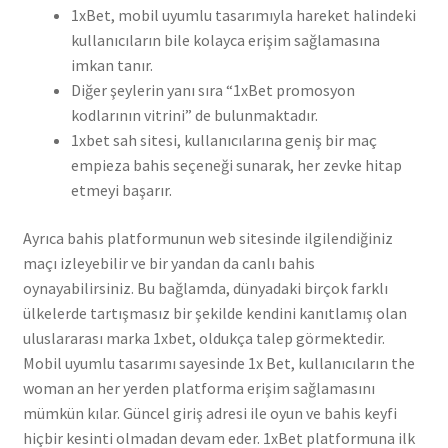
1xBet, mobil uyumlu tasarımıyla hareket halindeki
kullanıcıların bile kolayca erişim sağlamasına
imkan tanır.
Diğer şeylerin yanı sıra “1xBet promosyon
kodlarının vitrini” de bulunmaktadır.
1xbet sah sitesi, kullanıcılarına geniş bir maç
empieza bahis seçeneği sunarak, her zevke hitap
etmeyi başarır.
Ayrıca bahis platformunun web sitesinde ilgilendiğiniz
maçı izleyebilir ve bir yandan da canlı bahis
oynayabilirsiniz. Bu bağlamda, dünyadaki birçok farklı
ülkelerde tartışmasız bir şekilde kendini kanıtlamış olan
uluslararası marka 1xbet, oldukça talep görmektedir.
Mobil uyumlu tasarımı sayesinde 1x Bet, kullanıcıların the
woman an her yerden platforma erişim sağlamasını
mümkün kılar. Güncel giriş adresi ile oyun ve bahis keyfi
hiçbir kesinti olmadan devam eder. 1xBet platformuna ilk