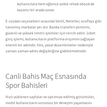
kullanıcılara hem eğlence ankle rehab ebook de
kazancı bir arada sunar.
E-cüzdan seçenekleri arasında Skrill, Neteller, ecoPayz gibi
tanınmış markalar yer alır. Banka transferi yöntemi,
güvenli ve yüksek limitli işlemler için tercih edilir. 1xbet
giriş işlemi, kullanıcıların platforma erişimini sağlayan
önemli bir adımdır. Site, yasal düzenlemeler nedeniyle
zaman zaman adres değişikliğine gidebilmektedir.
Canli Bahis Maç Esnasında
Spor Bahisleri
Hızlı yüklenen sayfalar ve optimize edilmiş görüntüler,
mobil kullanıcıların sorunsuz bir deneyim yaşamasını