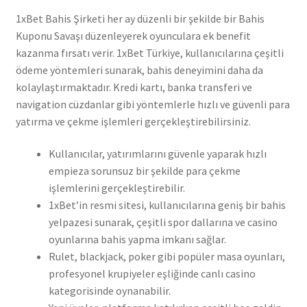
1xBet Bahis Şirketi her ay düzenli bir şekilde bir Bahis
Kuponu Savaşı düzenleyerek oyunculara ek benefit
kazanma fırsatı verir. 1xBet Türkiye, kullanıcılarına çeşitli
ödeme yöntemleri sunarak, bahis deneyimini daha da
kolaylaştırmaktadır. Kredi kartı, banka transferi ve
navigation cüzdanlar gibi yöntemlerle hızlı ve güvenli para
yatırma ve çekme işlemleri gerçekleştirebilirsiniz.
Kullanıcılar, yatırımlarını güvenle yaparak hızlı
empieza sorunsuz bir şekilde para çekme
işlemlerini gerçekleştirebilir.
1xBet’in resmi sitesi, kullanıcılarına geniş bir bahis
yelpazesi sunarak, çeşitli spor dallarına ve casino
oyunlarına bahis yapma imkanı sağlar.
Rulet, blackjack, poker gibi popüler masa oyunları,
profesyonel krupiyeler eşliğinde canlı casino
kategorisinde oynanabilir.