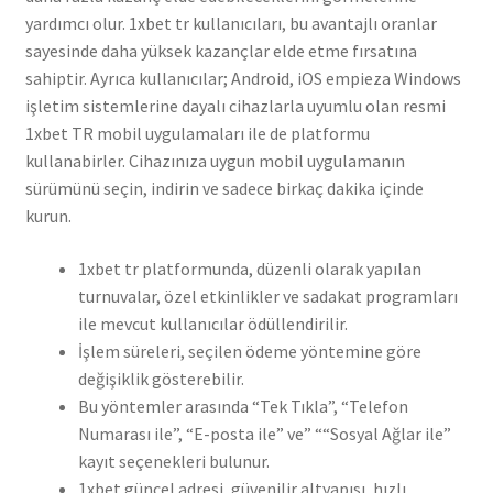
yardımcı olur. 1xbet tr kullanıcıları, bu avantajlı oranlar
sayesinde daha yüksek kazançlar elde etme fırsatına
sahiptir. Ayrıca kullanıcılar; Android, iOS empieza Windows
işletim sistemlerine dayalı cihazlarla uyumlu olan resmi
1xbet TR mobil uygulamaları ile de platformu
kullanabirler. Cihazınıza uygun mobil uygulamanın
sürümünü seçin, indirin ve sadece birkaç dakika içinde
kurun.
1xbet tr platformunda, düzenli olarak yapılan
turnuvalar, özel etkinlikler ve sadakat programları
ile mevcut kullanıcılar ödüllendirilir.
İşlem süreleri, seçilen ödeme yöntemine göre
değişiklik gösterebilir.
Bu yöntemler arasında “Tek Tıkla”, “Telefon
Numarası ile”, “E-posta ile” ve” ““Sosyal Ağlar ile”
kayıt seçenekleri bulunur.
1xbet güncel adresi, güvenilir altyapısı, hızlı