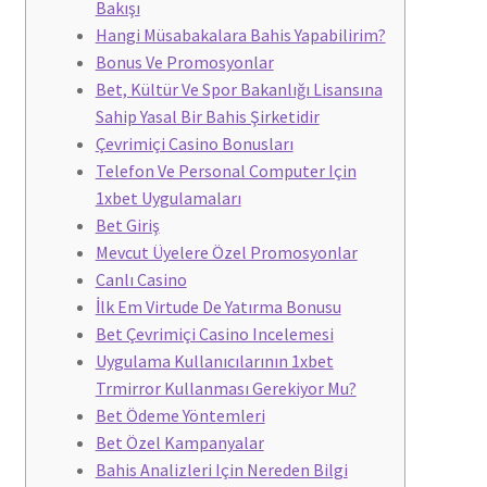
Bakışı
Hangi Müsabakalara Bahis Yapabilirim?
Bonus Ve Promosyonlar
Bet, Kültür Ve Spor Bakanlığı Lisansına
Sahip Yasal Bir Bahis Şirketidir
Çevrimiçi Casino Bonusları
Telefon Ve Personal Computer Için
1xbet Uygulamaları
Bet Giriş
Mevcut Üyelere Özel Promosyonlar
Canlı Casino
İlk Em Virtude De Yatırma Bonusu
Bet Çevrimiçi Casino Incelemesi
Uygulama Kullanıcılarının 1xbet
Trmirror Kullanması Gerekiyor Mu?
Bet Ödeme Yöntemleri
Bet Özel Kampanyalar
Bahis Analizleri Için Nereden Bilgi