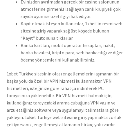
Evinizden ayrılmadan gerçek bir casino salonunun
atmosferine girmenizi sağlayan canlı krupiyeli çok
sayıda oyun ise özel ilgiyi hak ediyor.
Kayıt olmak isteyen kullanıcılar, 1xbet’in resmi web
sitesine giriş yaparak sağ üst köşede bulunan
“Kayıt” butonuna tıklarlar.
Banka kartları, mobil operatör hesapları, nakit,
banka havalesi, kripto para, web bankacılığı ve diğer
ödeme yöntemlerini kullanabilirsiniz.
1xbet Türkiye sitesinin olası engellemelerini aşmanın bir
başka yolu da özel bir VPN hizmeti kullanmaktır. VPN
hizmetleri, isteğinize göre rahatça indirilerek PC
tarayıcınıza yüklenebilir. Bir VPN hizmeti bulmak için,
kullandığınız tarayıcıdaki arama çubuğuna VPN yazın ve
arzu ettiğiniz software veya uygulamayı talimatlara göre
yükleyin. 1xBet Türkiye web sitesine giriş yapmakta zorluk
çekiyorsanız, engellemeyi atlamanın birkaç yolu vardır.