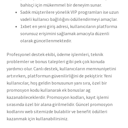
bahisçi için mükemmel bir deneyim sunar.
Sadık müşterilere yönelik VIP programları ise uzun
vadeli kullanıcı bağlılığını ödüllendirmeyi amaçlar.
1xbet en yeni giriş adresi, kullanıcıların platforma
sorunsuz erişimini sağlamak amacıyla düzenli
olarak güncellenmektedir.
Profesyonel destek ekibi, ödeme işlemleri, teknik
problemler ve bonus talepleri gibi pek çok konuda
yardımcı olur. Canlı destek, kullanıcıların memnuniyetini
artırırken, platformun güvenilirliğini de pekiştirir. Yeni
kullanıcılar, hoş geldin bonusunun yanı sıra, özel bir
promosyon kodu kullanarak ek bonuslar ag
kazanabileceklerdir. Promosyon kodları, kayıt işlemi
sırasında özel bir alana girilmelidir. Güncel promosyon
kodlarını web sitemizde bulabilir ve benefit ödülleri
kazanmak için kullanabilirsiniz.