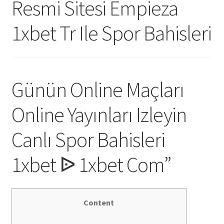
Resmi Sitesi Empieza
Nyheter/News
1xbet Tr Ile Spor Bahisleri
Om/About
Service/Services
Günün Online Maçları
Online Yayınları Izleyin
Canlı Spor Bahisleri
1xbet ᐉ 1xbet Com”
Content