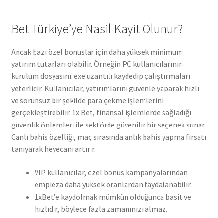
Bet Türkiye’ye Nasil Kayit Olunur?
Ancak bazı özel bonuslar için daha yüksek minimum
yatırım tutarları olabilir. Örneğin PC kullanıcılarının
kurulum dosyasını. exe uzantılı kaydedip çalıştırmaları
yeterlidir. Kullanıcılar, yatırımlarını güvenle yaparak hızlı
ve sorunsuz bir şekilde para çekme işlemlerini
gerçekleştirebilir. 1x Bet, finansal işlemlerde sağladığı
güvenlik önlemleri ile sektörde güvenilir bir seçenek sunar.
Canlı bahis özelliği, maç sırasında anlık bahis yapma fırsatı
tanıyarak heyecanı artırır.
VIP kullanıcılar, özel bonus kampanyalarından
empieza daha yüksek oranlardan faydalanabilir.
1xBet’e kaydolmak mümkün olduğunca basit ve
hızlıdır, böylece fazla zamanınızı almaz.