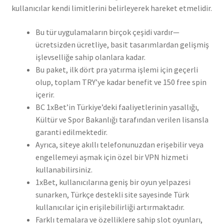
kullanıcılar kendi limitlerini belirleyerek hareket etmelidir.
Bu tür uygulamaların birçok çeşidi vardır—
ücretsizden ücretliye, basit tasarımlardan gelişmiş
işlevselliğe sahip olanlara kadar.
Bu paket, ilk dört pra yatırma işlemi için geçerli
olup, toplam TRY’ye kadar benefit ve 150 free spin
içerir.
BC 1xBet’in Türkiye’deki faaliyetlerinin yasallığı,
Kültür ve Spor Bakanlığı tarafından verilen lisansla
garanti edilmektedir.
Ayrıca, siteye akıllı telefonunuzdan erişebilir veya
engellemeyi aşmak için özel bir VPN hizmeti
kullanabilirsiniz.
1xBet, kullanıcılarına geniş bir oyun yelpazesi
sunarken, Türkçe destekli site sayesinde Türk
kullanıcılar için erişilebilirliği artırmaktadır.
Farklı temalara ve özelliklere sahip slot oyunları,