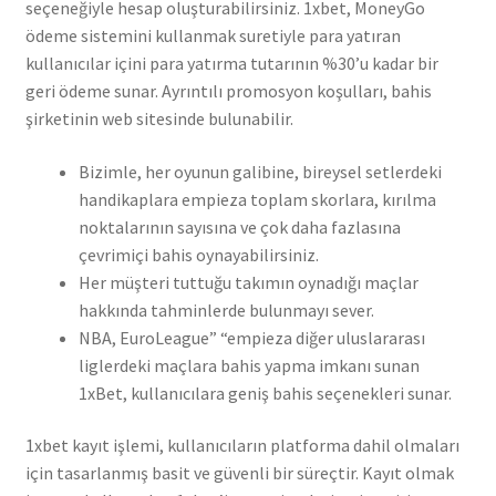
seçeneğiyle hesap oluşturabilirsiniz. 1xbet, MoneyGo
ödeme sistemini kullanmak suretiyle para yatıran
kullanıcılar içini para yatırma tutarının %30’u kadar bir
geri ödeme sunar. Ayrıntılı promosyon koşulları, bahis
şirketinin web sitesinde bulunabilir.
Bizimle, her oyunun galibine, bireysel setlerdeki
handikaplara empieza toplam skorlara, kırılma
noktalarının sayısına ve çok daha fazlasına
çevrimiçi bahis oynayabilirsiniz.
Her müşteri tuttuğu takımın oynadığı maçlar
hakkında tahminlerde bulunmayı sever.
NBA, EuroLeague” “empieza diğer uluslararası
liglerdeki maçlara bahis yapma imkanı sunan
1xBet, kullanıcılara geniş bahis seçenekleri sunar.
1xbet kayıt işlemi, kullanıcıların platforma dahil olmaları
için tasarlanmış basit ve güvenli bir süreçtir. Kayıt olmak