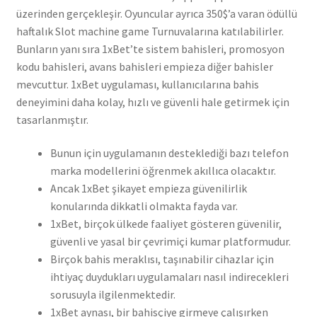
üzerinden gerçekleşir. Oyuncular ayrıca 350$’a varan ödüllü
haftalık Slot machine game Turnuvalarına katılabilirler.
Bunların yanı sıra 1xBet’te sistem bahisleri, promosyon
kodu bahisleri, avans bahisleri empieza diğer bahisler
mevcuttur. 1xBet uygulaması, kullanıcılarına bahis
deneyimini daha kolay, hızlı ve güvenli hale getirmek için
tasarlanmıştır.
Bunun için uygulamanın desteklediği bazı telefon
marka modellerini öğrenmek akıllıca olacaktır.
Ancak 1xBet şikayet empieza güvenilirlik
konularında dikkatli olmakta fayda var.
1xBet, birçok ülkede faaliyet gösteren güvenilir,
güvenli ve yasal bir çevrimiçi kumar platformudur.
Birçok bahis meraklısı, taşınabilir cihazlar için
ihtiyaç duydukları uygulamaları nasıl indirecekleri
sorusuyla ilgilenmektedir.
1xBet aynası, bir bahisçiye girmeye çalışırken