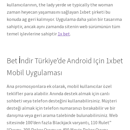
kullanıcılarının, the lady yerde ve typically the woman
zaman heyecan yaşamasını sağlayan 1xbet şirketi bu
konuda ag geri kalmıyor. Uygulama daha yalın bir tasarıma
sahiptir, ancak aynı zamanda sitenin web sürümünün tüm
temel işlevlerine sahiptir
1x bet
.
Bet İndir Türkiye’de Android Için 1xbet
Mobil Uygulaması
Ana promosyonlara ek olarak, mobil kullanıcılar özel
teklifler para alabilir. Anında destek almak için canlı
sohbeti veya telefon desteğini kullanabilirsiniz. Müşteri
desteği almak için telefon numaranızı bırakabilir ve bir
danışma veya geri arama talebinde bulunabilirsiniz. Web
sitesinde 100’den fazla Blackjack varyantı, 110 Rulet”
“Oyunu, 300 Poker Oyunu ve 400 Movie Poker Oyunu