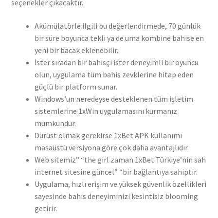
seçenekler çıkacaktır.
Akümülatörle ilgili bu değerlendirmede, 70 günlük
bir süre boyunca tekli ya de uma kombine bahise en
yeni bir bacak eklenebilir.
İster sıradan bir bahisçi ister deneyimli bir oyuncu
olun, uygulama tüm bahis zevklerine hitap eden
güçlü bir platform sunar.
Windows’un neredeyse desteklenen tüm işletim
sistemlerine 1xWin uygulamasını kurmanız
mümkündür.
Dürüst olmak gerekirse 1xBet APK kullanımı
masaüstü versiyona göre çok daha avantajlıdır.
Web sitemiz” “the girl zaman 1xBet Türkiye’nin sah
internet sitesine güncel” “bir bağlantıya sahiptir.
Uygulama, hızlı erişim ve yüksek güvenlik özellikleri
sayesinde bahis deneyiminizi kesintisiz blooming
getirir.