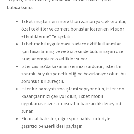
bulacaksınız.
1xBet müşterileri more than zaman yüksek oranlar,
özel teklifler ve cömert bonuslar içeren en iyi spor
etkinliklerine” “erişebilir.
1xbet mobil uygulaması, sadece aktif kullanıcılar
için tasarlanmış ve web sitesinde bulunmayan özel
araçlar empieza özellikler sunar.
İster casino’da kazanan serinizi sürdürün, ister bir
sonraki büyük spor etkinliğine hazırlanıyor olun, bu
sorunsuz bir süreçtir.
İster bir para yatırma işlemi yapıyor olun, ister son
kazançlarınızı çekiyor olun, 1xbet mobil
uygulaması size sorunsuz bir bankacılık deneyimi
sunar.
Finansal bahisler, diğer spor bahis türleriyle
şaşırtıcı benzerlikleri paylaşır.