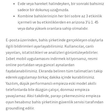
Evde veya hareket halindeyken, bir sonraki bahsiniz
sadece bir dokunuş uzağınızda.
Kombine bahislerinizin her biri sobre az 3 etkinlik
içermeli ve bu etkinliklerden en arizona 3’ü 1. 45
veya daha yüksek oranlara sahip olmalıdır.
E-posta üzerinden, bahis şirketinde gerçekleşen olaylarla
ilgili bildirimleri ayarlayabilirsiniz. Kullanıcılar, canlı
yayınları, istatistikleri ve analizleri görüntüleyebilirler.
1xbet mobil uygulamasını indirmek istiyorsanız, resmi
online portaldan veya güncel aynalardan
faydalanabilirsiniz. Ekranda beliren tüm talimatları takip
ederek uygulamayı birkaç dakika içinde kurabilirsiniz.
Yazılım, düşük performanslı empieza eski model akıllı
telefonlarda bile düzgün çalışır, donmaz empieza
yavaşlamaz. Aksi takdirde, parayı çekemezsiniz empieza
oyun hesabınız bahis şirketinin güvenlik servisi tarafından
groundling edilir.