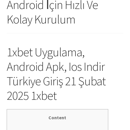
Android İçin Hızlı Ve
Nyheter/News
Kolay Kurulum
Om/About
Service/Services
1xbet Uygulama,
Android Apk, Ios Indir
Türkiye Giriş 21 Şubat
2025 1xbet
Content