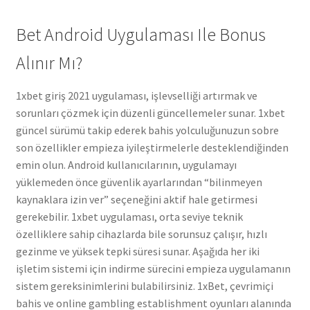
Bet Android Uygulaması Ile Bonus
Alınır Mı?
1xbet giriş 2021 uygulaması, işlevselliği artırmak ve
sorunları çözmek için düzenli güncellemeler sunar. 1xbet
güncel sürümü takip ederek bahis yolculuğunuzun sobre
son özellikler empieza iyileştirmelerle desteklendiğinden
emin olun. Android kullanıcılarının, uygulamayı
yüklemeden önce güvenlik ayarlarından “bilinmeyen
kaynaklara izin ver” seçeneğini aktif hale getirmesi
gerekebilir. 1xbet uygulaması, orta seviye teknik
özelliklere sahip cihazlarda bile sorunsuz çalışır, hızlı
gezinme ve yüksek tepki süresi sunar. Aşağıda her iki
işletim sistemi için indirme sürecini empieza uygulamanın
sistem gereksinimlerini bulabilirsiniz. 1xBet, çevrimiçi
bahis ve online gambling establishment oyunları alanında