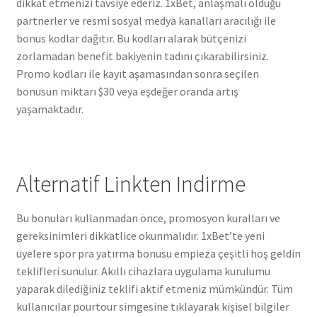
dikkat etmenizi tavsiye ederiz. 1xBet, anlaşmalı olduğu
partnerler ve resmi sosyal medya kanalları aracılığı ile
bonus kodlar dağıtır. Bu kodları alarak bütçenizi
zorlamadan benefit bakiyenin tadını çıkarabilirsiniz.
Promo kodları ile kayıt aşamasından sonra seçilen
bonusun miktarı $30 veya eşdeğer oranda artış
yaşamaktadır.
Alternatif Linkten Indirme
Bu bonuları kullanmadan önce, promosyon kuralları ve
gereksinimleri dikkatlice okunmalıdır. 1xBet’te yeni
üyelere spor pra yatırma bonusu empieza çeşitli hoş geldin
teklifleri sunulur. Akıllı cihazlara uygulama kurulumu
yaparak dilediğiniz teklifi aktif etmeniz mümkündür. Tüm
kullanıcılar pourtour simgesine tıklayarak kişisel bilgiler