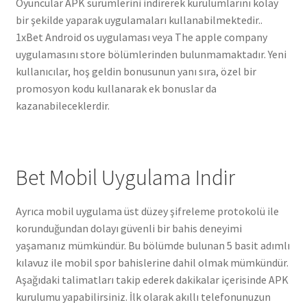
Oyuncular APK sürümlerini indirerek kurulumlarını kolay
bir şekilde yaparak uygulamaları kullanabilmektedir..
1xBet Android os uygulaması veya The apple company
uygulamasını store bölümlerinden bulunmamaktadır. Yeni
kullanıcılar, hoş geldin bonusunun yanı sıra, özel bir
promosyon kodu kullanarak ek bonuslar da
kazanabileceklerdir.
Bet Mobil Uygulama Indir
Ayrıca mobil uygulama üst düzey şifreleme protokolü ile
korunduğundan dolayı güvenli bir bahis deneyimi
yaşamanız mümkündür. Bu bölümde bulunan 5 basit adımlı
kılavuz ile mobil spor bahislerine dahil olmak mümkündür.
Aşağıdaki talimatları takip ederek dakikalar içerisinde APK
kurulumu yapabilirsiniz. İlk olarak akıllı telefonunuzun