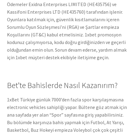
Ödemeler Exidna Enterprises LIMITED (НЕ435756) ve
Kassifoni Enterprises LTD (НЕ435760) tarafından işlenir.
Oyunlara katılmak için, güvenlik kısıtlamalarını içeren
Sorumlu Oyun Sözleşmesi’ni (RGA) ve Şartlar empieza
Koşullarını (GT&C) kabul etmelisiniz. 1xbet promosyon
kodunuz çalışmıyorsa, kodu doğru girdiğinizden ve geçerli
olduğundan emin olun. Sorun devam ederse, yardım almak
için 1xbet müşteri destek ekibiyle iletişime geçin.
Bet’te Bahislerde Nasıl Kazanırım?
1xBet Türkiye günlük 7000’den fazla spor karşılaşmasına
electronic vehicles sahipliği yapar. Bültene göz atmak için
ana sayfada yer alan “Spor” sayfasına giriş yapabilirsiniz.
Bu bölümde karşınıza bahis yapmak için Futbol, At Yarışı,
Basketbol, Buz Hokeyi empieza Voleybol çok çok çeşitli