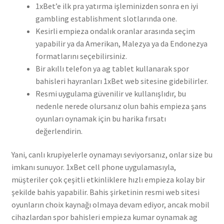
1xBet’e ilk pra yatırma işleminizden sonra en iyi
gambling establishment slotlarında one.
Kesirli empieza ondalık oranlar arasında seçim
yapabilir ya da Amerikan, Malezya ya da Endonezya
formatlarını seçebilirsiniz.
Bir akıllı telefon ya ag tablet kullanarak spor
bahisleri hayranları 1xBet web sitesine gidebilirler.
Resmi uygulama güvenilir ve kullanışlıdır, bu
nedenle nerede olursanız olun bahis empieza şans
oyunları oynamak için bu harika fırsatı
değerlendirin.
Yani, canlı krupiyelerle oynamayı seviyorsanız, onlar size bu
imkanı sunuyor. 1xBet cell phone uygulamasıyla,
müşteriler çok çeşitli etkinliklere hızlı empieza kolay bir
şekilde bahis yapabilir. Bahis şirketinin resmi web sitesi
oyunların choix kaynağı olmaya devam ediyor, ancak mobil
cihazlardan spor bahisleri empieza kumar oynamak ag