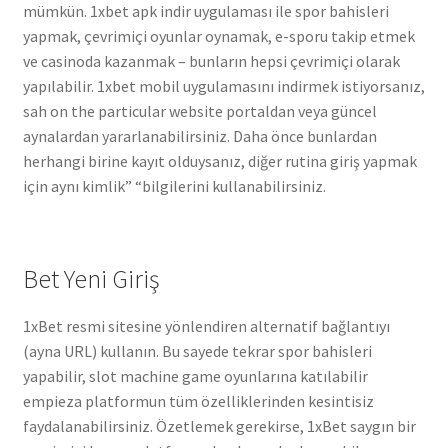
mümkün. 1xbet apk indir uygulaması ile spor bahisleri
yapmak, çevrimiçi oyunlar oynamak, e-sporu takip etmek
ve casinoda kazanmak – bunların hepsi çevrimiçi olarak
yapılabilir. 1xbet mobil uygulamasını indirmek istiyorsanız,
sah on the particular website portaldan veya güncel
aynalardan yararlanabilirsiniz. Daha önce bunlardan
herhangi birine kayıt olduysanız, diğer rutina giriş yapmak
için aynı kimlik” “bilgilerini kullanabilirsiniz.
Bet Yeni Giriş
1xBet resmi sitesine yönlendiren alternatif bağlantıyı
(ayna URL) kullanın. Bu sayede tekrar spor bahisleri
yapabilir, slot machine game oyunlarına katılabilir
empieza platformun tüm özelliklerinden kesintisiz
faydalanabilirsiniz. Özetlemek gerekirse, 1xBet saygın bir