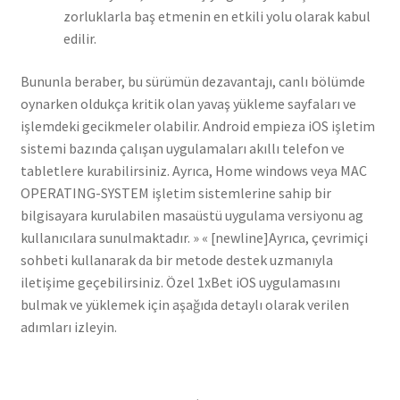
zorluklarla baş etmenin en etkili yolu olarak kabul
edilir.
Bununla beraber, bu sürümün dezavantajı, canlı bölümde
oynarken oldukça kritik olan yavaş yükleme sayfaları ve
işlemdeki gecikmeler olabilir. Android empieza iOS işletim
sistemi bazında çalışan uygulamaları akıllı telefon ve
tabletlere kurabilirsiniz. Ayrıca, Home windows veya MAC
OPERATING-SYSTEM işletim sistemlerine sahip bir
bilgisayara kurulabilen masaüstü uygulama versiyonu ag
kullanıcılara sunulmaktadır. » « [newline]Ayrıca, çevrimiçi
sohbeti kullanarak da bir metode destek uzmanıyla
iletişime geçebilirsiniz. Özel 1xBet iOS uygulamasını
bulmak ve yüklemek için aşağıda detaylı olarak verilen
adımları izleyin.