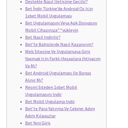
Destekle Nasıl Iletişime Geçilir?
Bet İndir Türkiye’de Android Os Için
1xbet Mobil Uygulaması
Bet Uygulamasını Veya Apk Dosyasını
Mobil Cihazınıza” “yükleyin
Bet Nasil Indirilir?
Bet’te Bahislerde Nasıl Kazanırım?
Web Sitesine Ve Uygulamaya Giriş
Yapmak Için Farklı Hesaplara Ihtiyacım
Va Mı?
Bet Android Uygulaması Ile Bonus
Alınır Mı?
Resmi Siteden 1xbet Mobil
Uygulamasını Indir
Bet Mobil Uygulama Indir
Bet’te Para Yatırma Ve Çekme: Adım
Adım Kılavuzlar
Bet Yeni Giriş