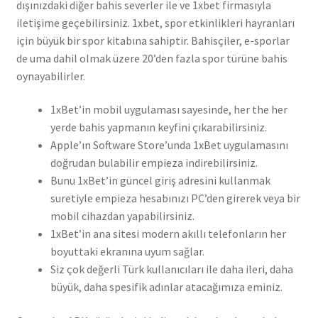
dışınızdaki diğer bahis severler ile ve 1xbet firmasıyla
iletişime geçebilirsiniz. 1xbet, spor etkinlikleri hayranları
için büyük bir spor kitabına sahiptir. Bahisçiler, e-sporlar
de uma dahil olmak üzere 20’den fazla spor türüne bahis
oynayabilirler.
1xBet’in mobil uygulaması sayesinde, her the her
yerde bahis yapmanın keyfini çıkarabilirsiniz.
Apple’ın Software Store’unda 1xBet uygulamasını
doğrudan bulabilir empieza indirebilirsiniz.
Bunu 1xBet’in güncel giriş adresini kullanmak
suretiyle empieza hesabınızı PC’den girerek veya bir
mobil cihazdan yapabilirsiniz.
1xBet’in ana sitesi modern akıllı telefonların her
boyuttaki ekranına uyum sağlar.
Siz çok değerli Türk kullanıcıları ile daha ileri, daha
büyük, daha spesifik adınlar atacağımıza eminiz.