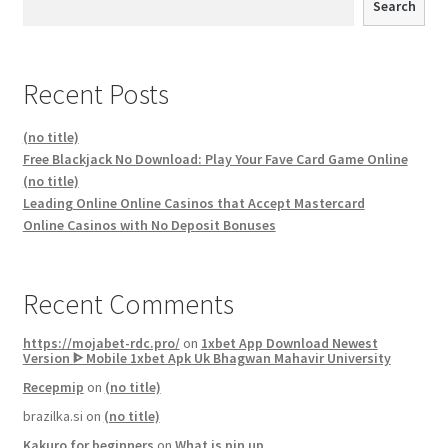
Search
Recent Posts
(no title)
Free Blackjack No Download: Play Your Fave Card Game Online
(no title)
Leading Online Online Casinos that Accept Mastercard
Online Casinos with No Deposit Bonuses
Recent Comments
https://mojabet-rdc.pro/
on
1xbet App Download Newest
Version ᐈ Mobile 1xbet Apk Uk Bhagwan Mahavir University
Recepmip
on
(no title)
brazilka.si
on
(no title)
Kakuro for beginners
on
What is pin up