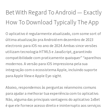
Bet With Regard To Android — Exactly
How To Download Typically The App
O aplicativo é regularmente atualizado, com some sort of
última atualização pra Android em dezembro de 2023
electronic para iOS no ano de 2024. Ambas since versões
utilizam tecnologia HTML5 e JavaScript, garantindo
compatibilidade com praticamente quaisquer” “aparelhos
modernos. A versão para iOS impressiona pela sua
integração com o ecossistema Apple, incluindo suporte
para Apple View e Apple Eye-sight.
Abaixo, respondemos às perguntas néanmoins comuns
para ajudar a melhorar tua experiência com to aplicativo.
Não, alguma das principais vantagens do aplicativo 1xBet
é que ele fornece acesso direto e ininterrupto aos serviços