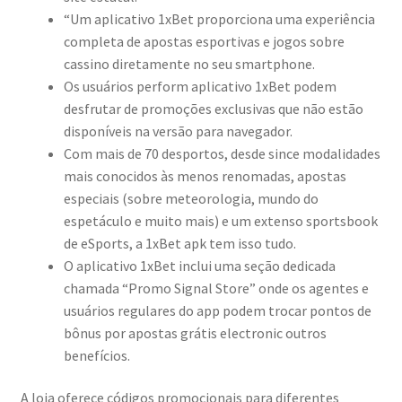
“Um aplicativo 1xBet proporciona uma experiência
completa de apostas esportivas e jogos sobre
cassino diretamente no seu smartphone.
Os usuários perform aplicativo 1xBet podem
desfrutar de promoções exclusivas que não estão
disponíveis na versão para navegador.
Com mais de 70 desportos, desde since modalidades
mais conocidos às menos renomadas, apostas
especiais (sobre meteorologia, mundo do
espetáculo e muito mais) e um extenso sportsbook
de eSports, a 1xBet apk tem isso tudo.
O aplicativo 1xBet inclui uma seção dedicada
chamada “Promo Signal Store” onde os agentes e
usuários regulares do app podem trocar pontos de
bônus por apostas grátis electronic outros
benefícios.
A loja oferece códigos promocionais para diferentes