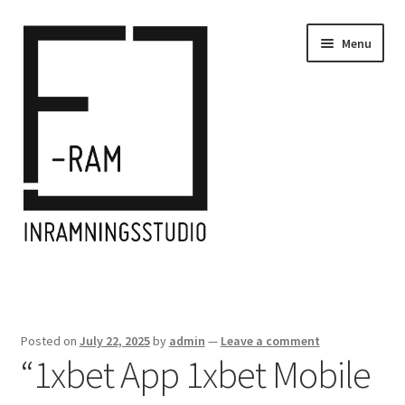
Skip
Skip
Menu
to
to
navigation
content
Home
Inramningar/Frames
Posted on
July 22, 2025
by
admin
—
Leave a comment
“1xbet App 1xbet Mobile
Kontakt/Contact