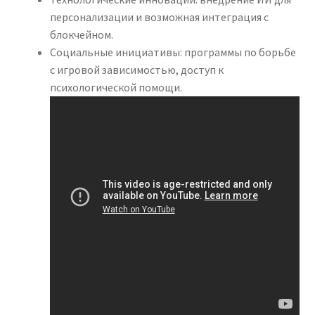
персонализации и возможная интеграция с
блокчейном.
Социальные инициативы: программы по борьбе
с игровой зависимостью, доступ к
психологической помощи.