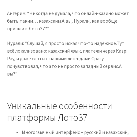
Nyheter/News
Аигерим: “Никогда не думала, что онлайн‑казино может
Om/About
быть таким… казахским.А вы, Нурали, как вообще
пришли к Лото37?”
Service/Services
Нурали: “Слушай, я просто искал что‑то надёжное.Тут
всё локализовано: казахский язык, платежи через Kaspi
Pay, и даже слоты с нашими легендами.Сразу
почувствовал, что это не просто западный сервис.А
вы?”
Уникальные особенности
платформы Лото37
Многоязычный интерфейс – русский и казахский,