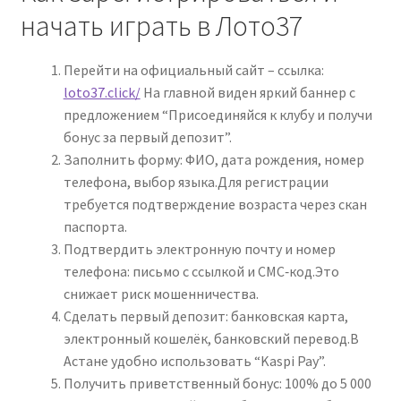
начать играть в Лото37
Перейти на официальный сайт – ссылка:
loto37.click/
На главной виден яркий баннер с
предложением “Присоединяйся к клубу и получи
бонус за первый депозит”.
Заполнить форму: ФИО, дата рождения, номер
телефона, выбор языка.Для регистрации
требуется подтверждение возраста через скан
паспорта.
Подтвердить электронную почту и номер
телефона: письмо с ссылкой и СМС‑код.Это
снижает риск мошенничества.
Сделать первый депозит: банковская карта,
электронный кошелёк, банковский перевод.В
Астане удобно использовать “Kaspi Pay”.
Получить приветственный бонус: 100% до 5 000