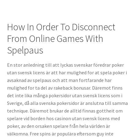
How In Order To Disconnect
From Online Games With
Spelpaus
En stor anledning till att lyckas svenskar föredrar poker
utan svensk licens är att har mulighed for at spela poker i
avsaknad av spelpaus och att man fortfarande har
mulighed for ta del av rakeback bonusar. Däremot finns
det inte lika många pokersidor utan svensk licens som i
Sverige, då alla svenska pokersidor är anslutna till samma
technique. Däremot brukar de alltid finnas gottheit om
spelare vid borden hos casinon utan svensk licens med
poker, av den orsaken spelare från hela världen är
välkomna. Free spins är populära eftersom guy inte