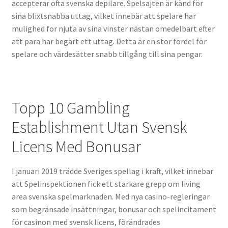
accepterar ofta svenska depilare. Spelsajten är känd för
sina blixtsnabba uttag, vilket innebär att spelare har
mulighed for njuta av sina vinster nästan omedelbart efter
att para har begärt ett uttag. Detta är en stor fördel för
spelare och värdesätter snabb tillgång till sina pengar.
Topp 10 Gambling
Establishment Utan Svensk
Licens Med Bonusar
I januari 2019 trädde Sveriges spellag i kraft, vilket innebar
att Spelinspektionen fick ett starkare grepp om living
area svenska spelmarknaden. Med nya casino-regleringar
som begränsade insättningar, bonusar och spelincitament
för casinon med svensk licens, förändrades