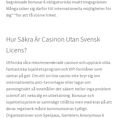
begränsade bonusar 6 obligatoriska insättningsgränser.
Många söker sig därför till internationella möjligheter för
dig” “för att få större frihet.
Hur Säkra Är Casinon Utan Svensk
Licens?
Utforska våra rekommenderade casinon och upptäck vilka
fantastiska lojalitetsprogram och VIP-förmåner som
väntar på get. Om ett on line casino inte bryr sig om
internationella anti-terrorlagar eller lagar om
penningtvätt så innehåller det säkert heller inga problem
scientif att neka dig en utbetalning. Bonusar och
lojalitetssystem är samtidigt tillåtna men med krav på att
deras regelverk måste kommuniceras tydligt.
Organisationer som Spelpaus, Gamblers Anonymous 6