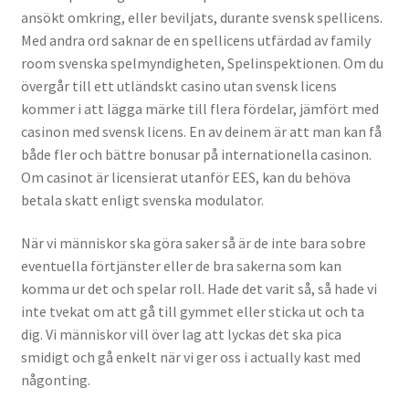
ansökt omkring, eller beviljats, durante svensk spellicens.
Med andra ord saknar de en spellicens utfärdad av family
room svenska spelmyndigheten, Spelinspektionen. Om du
övergår till ett utländskt casino utan svensk licens
kommer i att lägga märke till flera fördelar, jämfört med
casinon med svensk licens. En av deinem är att man kan få
både fler och bättre bonusar på internationella casinon.
Om casinot är licensierat utanför EES, kan du behöva
betala skatt enligt svenska modulator.
När vi människor ska göra saker så är de inte bara sobre
eventuella förtjänster eller de bra sakerna som kan
komma ur det och spelar roll. Hade det varit så, så hade vi
inte tvekat om att gå till gymmet eller sticka ut och ta
dig. Vi människor vill över lag att lyckas det ska pica
smidigt och gå enkelt när vi ger oss i actually kast med
någonting.