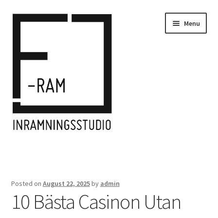
Skip
Skip
Menu
to
to
navigation
content
Home
Inramningar/Frames
Posted on
August 22, 2025
by
admin
10 Bästa Casinon Utan
Kontakt/Contact