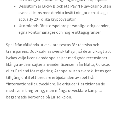
Dessutom är Lucky Block ett Pay N Play-casino utan
svensk licens med direkta insättningar och uttag i
actually 20+ olika kryptovalutor.
Utomlands får storspelare personliga erbjudanden,
egna kontomanager och högre uttagsgränser.
Spel från välkända utvecklare testas för rättvisa och
transparens. Dock saknas svensk tillsyn, så de är viktigt att
lyckas välja licensierade spelsajter med goda recensioner.
Många av dem sajter använder licenser från Malta, Curacao
eller Estland för reglering. Att spela utan svensk licens ger
tillgång until ett bredare erbjudanden av spel från”
“internationella utvecklare. De erbjuder fler titlar än de
med svensk reglering, men många utvecklare kan pica
begränsade beroende på jurisdiktion.