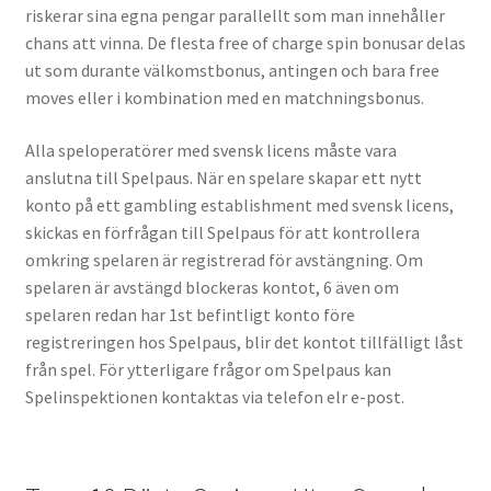
riskerar sina egna pengar parallellt som man innehåller
chans att vinna. De flesta free of charge spin bonusar delas
ut som durante välkomstbonus, antingen och bara free
moves eller i kombination med en matchningsbonus.
Alla speloperatörer med svensk licens måste vara
anslutna till Spelpaus. När en spelare skapar ett nytt
konto på ett gambling establishment med svensk licens,
skickas en förfrågan till Spelpaus för att kontrollera
omkring spelaren är registrerad för avstängning. Om
spelaren är avstängd blockeras kontot, 6 även om
spelaren redan har 1st befintligt konto före
registreringen hos Spelpaus, blir det kontot tillfälligt låst
från spel. För ytterligare frågor om Spelpaus kan
Spelinspektionen kontaktas via telefon elr e-post.