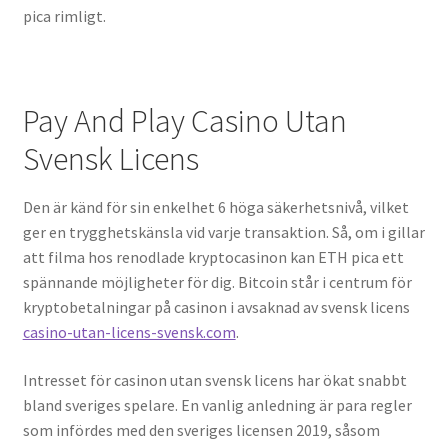
pica rimligt.
Pay And Play Casino Utan
Svensk Licens
Den är känd för sin enkelhet 6 höga säkerhetsnivå, vilket
ger en trygghetskänsla vid varje transaktion. Så, om i gillar
att filma hos renodlade kryptocasinon kan ETH pica ett
spännande möjligheter för dig. Bitcoin står i centrum för
kryptobetalningar på casinon i avsaknad av svensk licens
casino-utan-licens-svensk.com
.
Intresset för casinon utan svensk licens har ökat snabbt
bland sveriges spelare. En vanlig anledning är para regler
som infördes med den sveriges licensen 2019, såsom