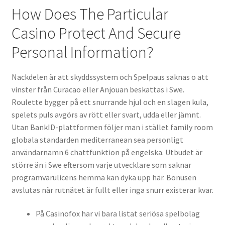
How Does The Particular
Casino Protect And Secure
Personal Information?
Nackdelen är att skyddssystem och Spelpaus saknas o att
vinster från Curacao eller Anjouan beskattas i Swe.
Roulette bygger på ett snurrande hjul och en slagen kula,
spelets puls avgörs av rött eller svart, udda eller jämnt.
Utan BankID-plattformen följer man i stället family room
globala standarden mediterranean sea personligt
användarnamn 6 chattfunktion på engelska. Utbudet är
större än i Swe eftersom varje utvecklare som saknar
programvarulicens hemma kan dyka upp här. Bonusen
avslutas när rutnätet är fullt eller inga snurr existerar kvar.
På Casinofox har vi bara listat seriösa spelbolag