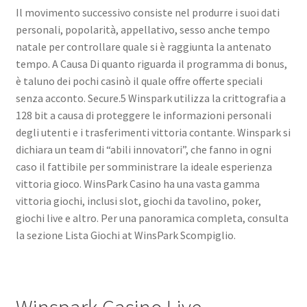
Il movimento successivo consiste nel produrre i suoi dati
personali, popolarità, appellativo, sesso anche tempo
natale per controllare quale si è raggiunta la antenato
tempo. A Causa Di quanto riguarda il programma di bonus,
è taluno dei pochi casinò il quale offre offerte speciali
senza acconto. Secure.5 Winspark utilizza la crittografia a
128 bit a causa di proteggere le informazioni personali
degli utenti e i trasferimenti vittoria contante. Winspark si
dichiara un team di “abili innovatori”, che fanno in ogni
caso il fattibile per somministrare la ideale esperienza
vittoria gioco. WinsPark Casino ha una vasta gamma
vittoria giochi, inclusi slot, giochi da tavolino, poker,
giochi live e altro. Per una panoramica completa, consulta
la sezione Lista Giochi at WinsPark Scompiglio.