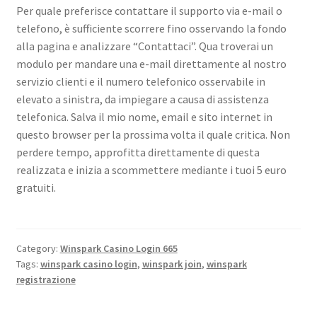
Per quale preferisce contattare il supporto via e-mail o
telefono, è sufficiente scorrere fino osservando la fondo
alla pagina e analizzare “Contattaci”. Qua troverai un
modulo per mandare una e-mail direttamente al nostro
servizio clienti e il numero telefonico osservabile in
elevato a sinistra, da impiegare a causa di assistenza
telefonica. Salva il mio nome, email e sito internet in
questo browser per la prossima volta il quale critica. Non
perdere tempo, approfitta direttamente di questa
realizzata e inizia a scommettere mediante i tuoi 5 euro
gratuiti.
Category:
Winspark Casino Login 665
Tags:
winspark casino login
,
winspark join
,
winspark
registrazione