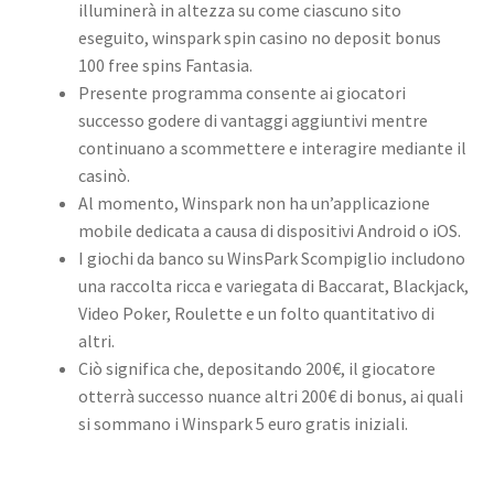
illuminerà in altezza su come ciascuno sito
eseguito, winspark spin casino no deposit bonus
100 free spins Fantasia.
Presente programma consente ai giocatori
successo godere di vantaggi aggiuntivi mentre
continuano a scommettere e interagire mediante il
casinò.
Al momento, Winspark non ha un’applicazione
mobile dedicata a causa di dispositivi Android o iOS.
I giochi da banco su WinsPark Scompiglio includono
una raccolta ricca e variegata di Baccarat, Blackjack,
Video Poker, Roulette e un folto quantitativo di
altri.
Ciò significa che, depositando 200€, il giocatore
otterrà successo nuance altri 200€ di bonus, ai quali
si sommano i Winspark 5 euro gratis iniziali.