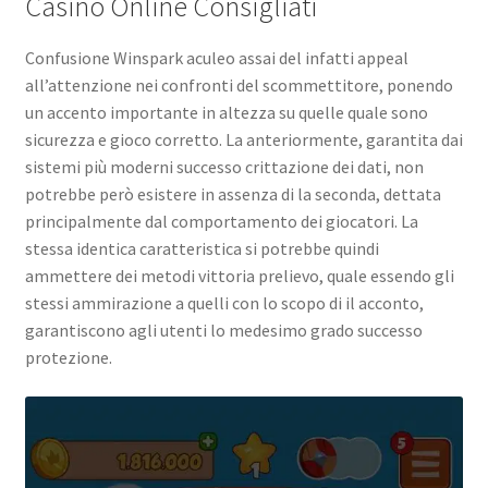
Casinò Online Consigliati
Confusione Winspark aculeo assai del infatti appeal
all’attenzione nei confronti del scommettitore, ponendo
un accento importante in altezza su quelle quale sono
sicurezza e gioco corretto. La anteriormente, garantita dai
sistemi più moderni successo crittazione dei dati, non
potrebbe però esistere in assenza di la seconda, dettata
principalmente dal comportamento dei giocatori. La
stessa identica caratteristica si potrebbe quindi
ammettere dei metodi vittoria prelievo, quale essendo gli
stessi ammirazione a quelli con lo scopo di il acconto,
garantiscono agli utenti lo medesimo grado successo
protezione.