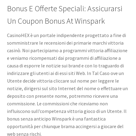
Bonus E Offerte Speciali: Assicurarsi
Un Coupon Bonus At Winspark
CasinoHEX è un portale indipendente progettato a fine di
somministrare le recensioni dei primarie marchi vittoria
casinò. Noi partecipiamo a programmi vittoria affiliazione
e veniamo ricompensati dai programmi di affiliazione a
causa di esporre le notizie sui brand e con lo traguardo di
indirizzare gli utenti ai di essi siti Web. In Tal Caso ove un
Utente decide vittoria cliccare sul nome per leggere le
notizie, dirigersi sul sito Internet del nome o effettuare un
deposito con presente nome, potremmo ricevere una
commissione. Le commissioni che riceviamo non
influiscono sull’competenza vittoria gioco di un Utente. Il
bonus senza anticipo Winspark è una fantastica
opportunità per chiunque brama accingersi a giocare del
web senza rischi.