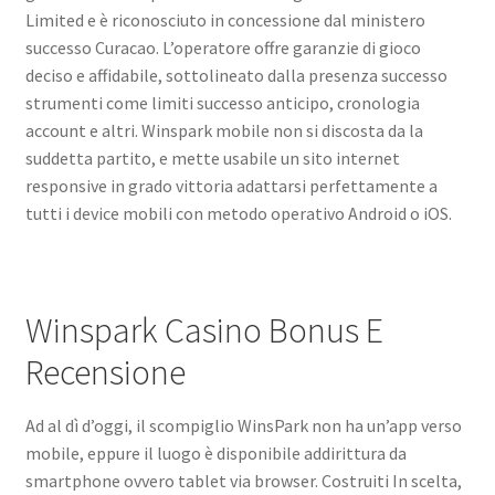
Limited e è riconosciuto in concessione dal ministero
successo Curacao. L’operatore offre garanzie di gioco
deciso e affidabile, sottolineato dalla presenza successo
strumenti come limiti successo anticipo, cronologia
account e altri. Winspark mobile non si discosta da la
suddetta partito, e mette usabile un sito internet
responsive in grado vittoria adattarsi perfettamente a
tutti i device mobili con metodo operativo Android o iOS.
Winspark Casino Bonus E
Recensione
Ad al dì d’oggi, il scompiglio WinsPark non ha un’app verso
mobile, eppure il luogo è disponibile addirittura da
smartphone ovvero tablet via browser. Costruiti In scelta,