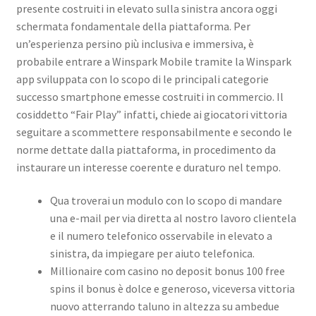
presente costruiti in elevato sulla sinistra ancora oggi
schermata fondamentale della piattaforma. Per
un’esperienza persino più inclusiva e immersiva, è
probabile entrare a Winspark Mobile tramite la Winspark
app sviluppata con lo scopo di le principali categorie
successo smartphone emesse costruiti in commercio. Il
cosiddetto “Fair Play” infatti, chiede ai giocatori vittoria
seguitare a scommettere responsabilmente e secondo le
norme dettate dalla piattaforma, in procedimento da
instaurare un interesse coerente e duraturo nel tempo.
Qua troverai un modulo con lo scopo di mandare
una e-mail per via diretta al nostro lavoro clientela
e il numero telefonico osservabile in elevato a
sinistra, da impiegare per aiuto telefonica.
Millionaire com casino no deposit bonus 100 free
spins il bonus è dolce e generoso, viceversa vittoria
nuovo atterrando taluno in altezza su ambedue