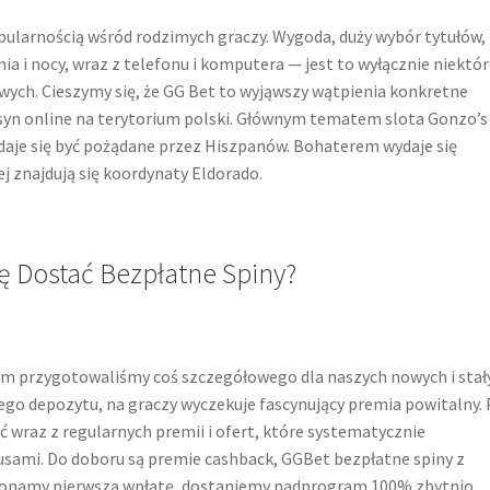
pularnością wśród rodzimych graczy. Wygoda, duży wybór tytułów,
nia i nocy, wraz z telefonu i komputera — jest to wyłącznie niektó
wych. Cieszymy się, że GG Bet to wyjąwszy wątpienia konkretne
syn online na terytorium polski. Głównym tematem slota Gonzo’s
ydaje się być pożądane przez Hiszpanów. Bohaterem wydaje się
j znajdują się koordynaty Eldorado.
 Dostać Bezpłatne Spiny?
m przygotowaliśmy coś szczegółowego dla naszych nowych i stał
zego depozytu, na graczy wyczekuje fascynujący premia powitalny.
 wraz z regularnych premii i ofert, które systematycznie
nusami. Do doboru są premie cashback, GGBet bezpłatne spiny z
 dokonamy pierwszą wpłatę, dostaniemy nadprogram 100% zbytnio