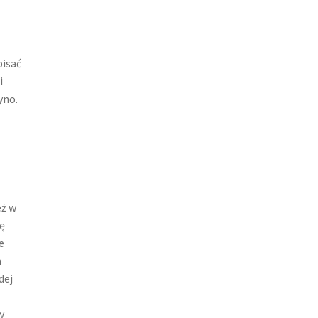
pisać
i
yno.
eż w
ę
e
m
dej
y