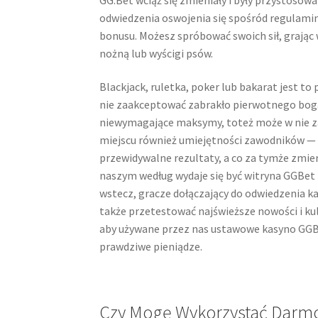
odwiedzenia oswojenia się spośród regulamine
bonusu. Możesz spróbować swoich sił, grając
nożną lub wyścigi psów.
Blackjack, ruletka, poker lub bakarat jest to
nie zaakceptować zabrakło pierwotnego bogat
niewymagające maksymy, toteż może w nie z
miejscu również umiejętności zawodników — 
przewidywalne rezultaty, a co za tymże zmier
naszym według wydaje się być witryna GGBet 
wstecz, gracze dołączający do odwiedzenia k
także przetestować najświeższe nowości i ku
aby używane przez nas ustawowe kasyno GGB
prawdziwe pieniądze.
Czy Mogę Wykorzystać Darmo