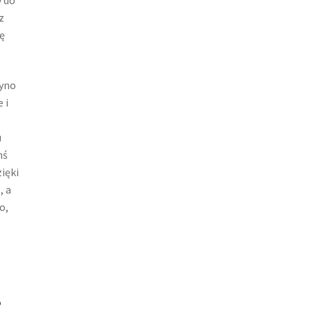
z
kę
syno
 i
m
u
mś
ięki
, a
o,
?