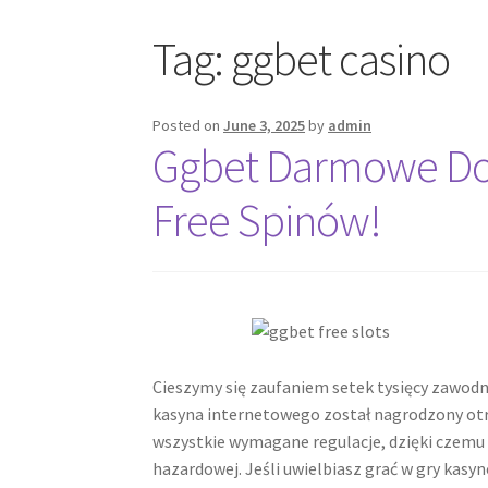
Tag:
ggbet casino
Posted on
June 3, 2025
by
admin
Ggbet Darmowe Doc
Free Spinów!
Cieszymy się zaufaniem setek tysięcy zawodn
kasyna internetowego został nagrodzony ot
wszystkie wymagane regulacje, dzięki czem
hazardowej. Jeśli uwielbiasz grać w gry kas