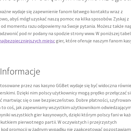
 ważne wydaje się zapewnienie fanom łatwego kontaktu wraz z
wo, abyś mógł uzyskać naszą pomoc na kilka sposobów. Zyskaj z
u od momentu razu odpowiemy na Swoje pytania. Możesz także na
adzwonić pod nr podany na spodzie strony www. W poniższej tabel
najbezpieczniejszych miejsc
gier, które oferuje naszym fanom kas
 Informacje
stosowane przez nas kasyno GGBet wydaje się być widoczna równi
rskimi. Dzięki nim polscy użytkownicy mogą prędko przełączać si
ć martwiąc się o swe bezpieczeństwo. Dobre płatności, szyfrowan
ch to coś, jak zapewniamy wszystkim użytkownikom odwiedzający
niki wszystkich gier kasynowych, dzięki którym polscy fani w każ
kutkiem pierwotnego partii. W oczywistych i przejrzystych
t kod promocji w żadnym wypadku nie zaakceptować pozostawiam