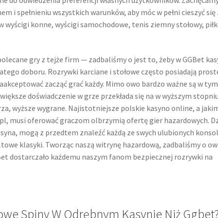
m i spełnieniu wszystkich warunków, aby móc w pełni cieszyć się 
 w wyścigi konne, wyścigi samochodowe, tenis ziemny stołowy, pił
 polecane gry z tejże firm — zadbaliśmy o jest to, żeby w GGBet ka
ego doboru. Rozrywki karciane i stołowe często posiadają proste
aakceptować zacząć grać każdy. Mimo owo bardzo ważne są w ty
większe doświadczenie w grze przekłada się na w wyższym stopni
za, wyższe wygrane. Najistotniejsze polskie kasyno online, a jaki
pl, musi oferować graczom olbrzymią ofertę gier hazardowych. Dz
asyna, mogą z przedtem znaleźć każdą ze swych ulubionych konsol
ltowe klasyki. Tworząc naszą witrynę hazardową, zadbaliśmy o ow
et dostarczało każdemu naszym fanom bezpiecznej rozrywki na
we Spiny W Odrębnym Kasynie Niż Ggbet