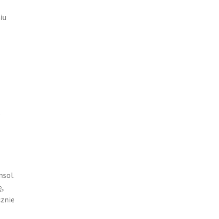
iu
y
nsol.
ę,
cznie