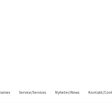
Frames
Service/Services
Nyheter/News
Kontakt/Con
t
Nyheter/News
Om/About
Service/Services