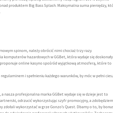
ponad produktem Big Bass Splash. Maksymalna suma pieniędzy, kt
.
rmowym spinom, należy obrócić nimi chociaż trzy razy.
ria komputerów hazardowych w GGBet, która wydaje się doskonał
 proponuje online kasyno spośród wyjątkową atmosferą, które to
regulaminem i spełnieniu każdego warunków, by móc w pełni cies
 a nasza profesjonalna marka GGBet wydaje się w dzieje jest to
artnerski, odrzucić wykorzystując szyfr promocyjny, a zdobędzie
y zdołali wykorzystać w grze Gonzo’s Quest. Dbamy o to, by bonu
wane do odwiedzenia preferencji własnych użytkowników. Zachęcam