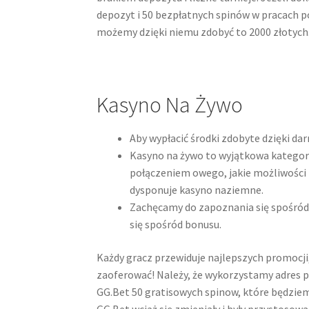
depozyt i 50 bezpłatnych spinów w pracach 
możemy dzięki niemu zdobyć to 2000 złotych
Kasyno Na Żywo
Aby wypłacić środki zdobyte dzięki da
Kasyno na żywo to wyjątkowa katego
połączeniem owego, jakie możliwości
dysponuje kasyno naziemne.
Zachęcamy do zapoznania się spośród 
się spośród bonusu.
Każdy gracz przewiduje najlepszych promocji,
zaoferować! Należy, że wykorzystamy adres p
GG.Bet 50 gratisowych spinow, które będziem
GG.Bet wciąż się zmieniały i były przystoso