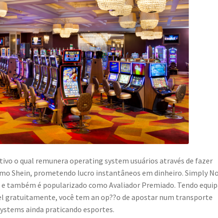
tivo o qual remunera operating system usuários através de fazer
 como Shein, prometendo lucro instantâneos em dinheiro. Simply N
ia e também é popularizado como Avaliador Premiado. Tendo equi
l gratuitamente, você tem an op??o de apostar num transporte
systems ainda praticando esportes.