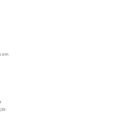
.
s em
A
ças