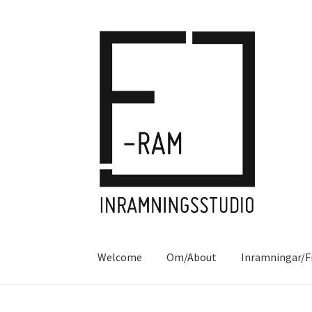
Skip
Skip
to
to
navigation
content
Welcome
Om/About
Inramningar/
Home
Inramningar/Frames
Kontakt/Contac