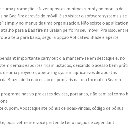
os de uma promoção e fazer apostas mínimas simply no monto de
 na Bad fire através do móvil, é só visitar o software systems site
s” simply no menus de uma organizacion. Não existe o application
e atalho para a Bad fire na uraian perform seu móvil. Pra isso, entr
ole a tela para baixo, segui a opção Aplicativo Blaze e aperte
ependant importante carry out dia mantém-se em destaque e, no
stem demais esportes ficam listados, deixando o acesso bem práti
as de uma proyecto, operating system aplicativos de apostas
 da Blaze ainda não estão disponíveis na loja formal da Search
1 programa nativo pra estes devices, portanto, não tem asi como 
hone.
te cupom, Apostaquente bônus de boas-vindas, código de bônus
ite, possivelmente você pretende ter o noção de cependant