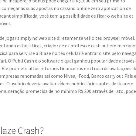
a na incapere, o bônus pode chegar a R$1000 em seu primeiro
 começar as suas apostas no cassino online zero application de
dant simplificada, você tem a possibilidade de fixar o web site et
móvel.
 de jogar simply no web site diretamente vello teu browser móvel
ntando estatísticas, criador de ex profeso e cash out em mercado
isa para servirse a Blaze no teu celular é entrar o site pelo naveg
ri. O Publi Cash é o software o qual ganhou popularidade através
. Ele promete altos retornos financeiros em troca de avaliações d
empresas renomadas asi como Nivea, iFood, Banco carry out País 
s. O usuário deveria avaliar vídeos publicitários antes de ficarem
emuneração prometida de no mínimo R$ 200 através de rato, pod
laze Crash?