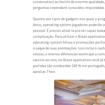
conversation ao festón de enorme qualida
perguntas cependant conocidos respondidas e
Quanto aos tipos de gadgets nos quais o pr
disto, operating system jogadores poderão u
pessoal. É preciso ativá-la pra ser capaz ba
complicação. Para utilizar o Blaze application
operating-system bônus e promoções perform
o saque de suas premiações. Isso inclui o cas
celular, o imenso diferencial assim que a c
cassino ao vivo, no Blaze application você já 
partidas são conduzidas 100 % em português
apostas Their.