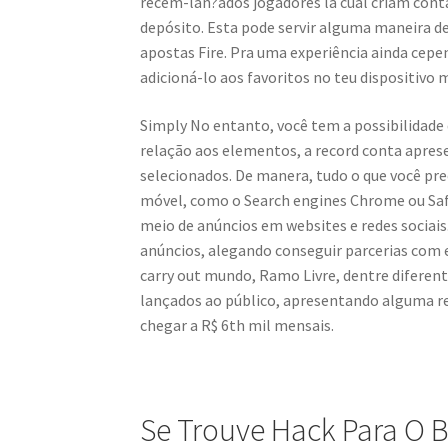
recém-lan?ados jogadores la cual criam cont
depósito. Esta pode servir alguma maneira de
apostas Fire. Pra uma experiência ainda cepen
adicioná-lo aos favoritos no teu dispositivo 
Simply No entanto, você tem a possibilidade
relação aos elementos, a record conta aprese
selecionados. De manera, tudo o que você prec
móvel, como o Search engines Chrome ou Safa
meio de anúncios em websites e redes sociais
anúncios, alegando conseguir parcerias com 
carry out mundo, Ramo Livre, dentre diferente
lançados ao público, apresentando alguma r
chegar a R$ 6th mil mensais.
Se Trouve Hack Para O B