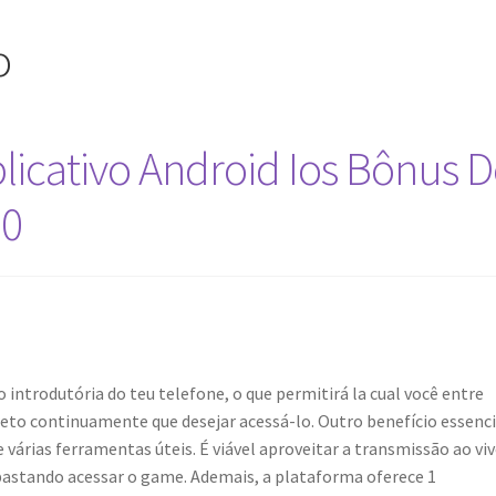
o
licativo Android Ios Bônus 
00
lo introdutória do teu telefone, o que permitirá la cual você entre
reto continuamente que desejar acessá-lo. Outro benefício essenci
e várias ferramentas úteis. É viável aproveitar a transmissão ao vi
astando acessar o game. Ademais, a plataforma oferece 1