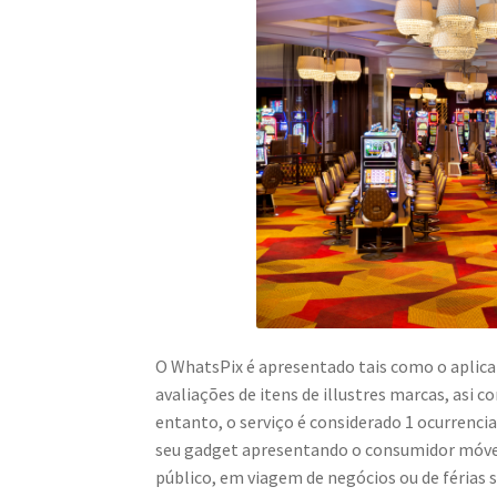
O WhatsPix é apresentado tais como o aplica
avaliações de itens de illustres marcas, asi
entanto, o serviço é considerado 1 ocurrenc
seu gadget apresentando o consumidor móve
público, em viagem de negócios ou de férias 