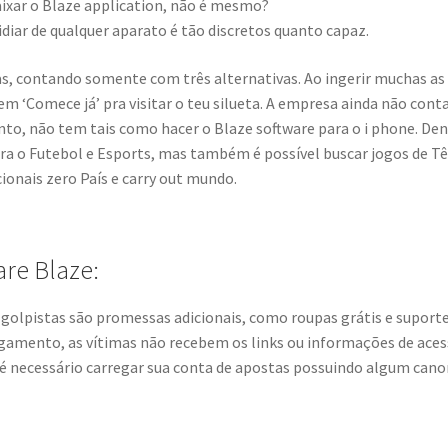
ixar o Blaze application, não é mesmo?
tidiar de qualquer aparato é tão discretos quanto capaz.
as, contando somente com três alternativas. Ao ingerir muchas as
em ‘Comece já’ pra visitar o teu silueta. A empresa ainda não cont
nto, não tem tais como hacer o Blaze software para o i phone. De
pra o Futebol e Esports, mas também é possível buscar jogos de Tê
ionais zero País e carry out mundo.
are Blaze:
golpistas são promessas adicionais, como roupas grátis e suporte
amento, as vítimas não recebem os links ou informações de aces
 é necessário carregar sua conta de apostas possuindo algum cano