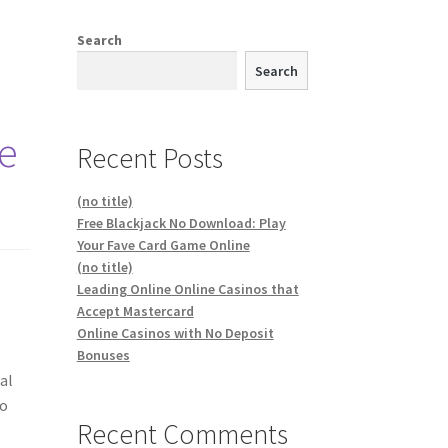
Search
Search
De
Recent Posts
(no title)
Free Blackjack No Download: Play
Your Fave Card Game Online
(no title)
Leading Online Online Casinos that
Accept Mastercard
Online Casinos with No Deposit
Bonuses
al
vo
Recent Comments