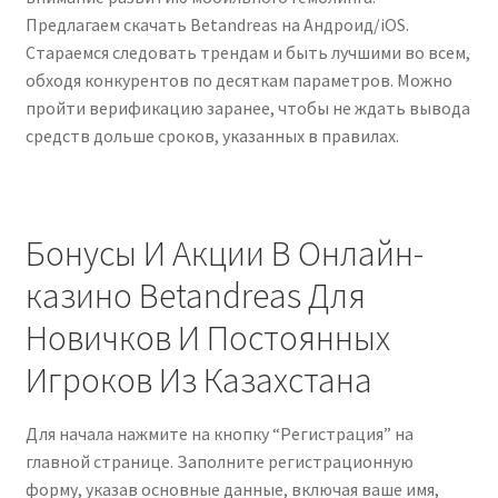
Предлагаем скачать Betandreas на Андроид/iOS.
Стараемся следовать трендам и быть лучшими во всем,
обходя конкурентов по десяткам параметров. Можно
пройти верификацию заранее, чтобы не ждать вывода
средств дольше сроков, указанных в правилах.
Бонусы И Акции В Онлайн-
казино Betandreas Для
Новичков И Постоянных
Игроков Из Казахстана
Для начала нажмите на кнопку “Регистрация” на
главной странице. Заполните регистрационную
форму, указав основные данные, включая ваше имя,