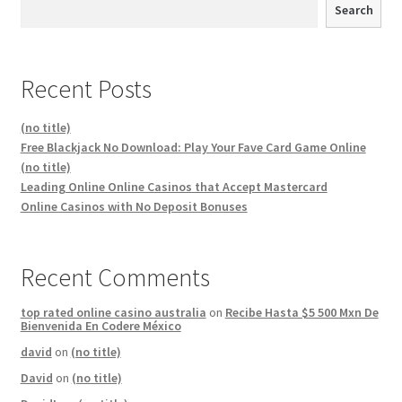
Search
Recent Posts
(no title)
Free Blackjack No Download: Play Your Fave Card Game Online
(no title)
Leading Online Online Casinos that Accept Mastercard
Online Casinos with No Deposit Bonuses
Recent Comments
top rated online casino australia
on
Recibe Hasta $5 500 Mxn De
Bienvenida En Codere México
david
on
(no title)
David
on
(no title)