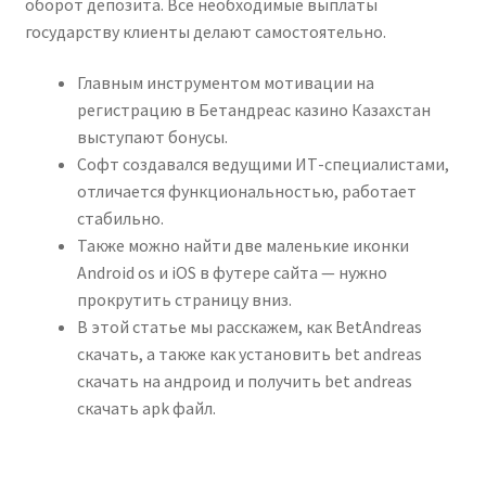
оборот депозита. Все необходимые выплаты
государству клиенты делают самостоятельно.
Главным инструментом мотивации на
регистрацию в Бетандреас казино Казахстан
выступают бонусы.
Софт создавался ведущими ИТ-специалистами,
отличается функциональностью, работает
стабильно.
Также можно найти две маленькие иконки
Android os и iOS в футере сайта — нужно
прокрутить страницу вниз.
В этой статье мы расскажем, как BetAndreas
скачать, а также как установить bet andreas
скачать на андроид и получить bet andreas
скачать apk файл.