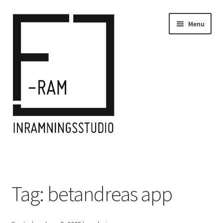
Skip
Skip
Menu
to
to
navigation
content
Home
Inramningar/Frames
Tag:
betandreas app
Kontakt/Contact