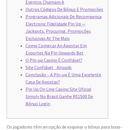
Eventos Chamam A
Outros Códigos De Bônus E Promoções
Programas Adicionais De Recompensa
Electronic Fidelidade Pin Up —
Jackpots, Procuring, Promoções
Exclusivas At The Mais
Como Começar An Apostar Em
Esportes Na Pin Upwards Bet
O Pin-up Casino É Confiável?
Site Confiável Airpods
Conclusão – A Pin-up É Uma Excelente
Casa De Apostas?
Pin Up On Line Casino Site Oficial
Simply No Brasil Ganhe R$1500 De
Bônus Login
Os jogadores têm an opção de esquivar o bônus para boas-