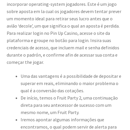
incorporar operating-system jogadores. Este é um jogo
sobre aposta em la cual os jogadores devem tentar prever
um momento ideal para retirar seus lucro antes que o
avião ‘decole’, um que significa o qual an aposta é perdida.
Para realizar login no Pin Up Casino, acesse o site da
plataforma e groupe no botão para login. Insira suas
credenciais de acesso, que incluem mail e senha definidos
durante o padrón, e confirme afin de acessar sua conta e
começar the jogar.
Uma das vantagens é a possibilidade de depositar e
superar em reais, eliminando o maior problema o
qual é a conversão das cotações.
De início, temos o Fruit Party 2, uma continuação
direta para seu antecessor de sucesso com um
mesmo nome, um Fruit Party.
Iremos apontar algumas informações que
encontramos, o qual podem servir de alerta para