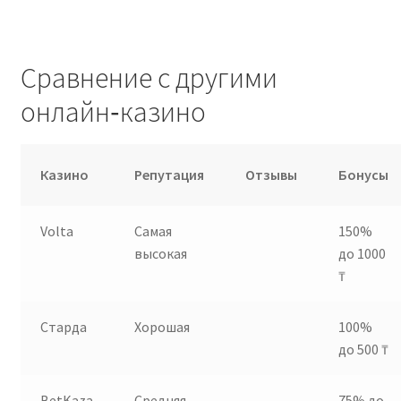
Сравнение с другими
онлайн‑казино
Казино
Репутация
Отзывы
Бонусы
Volta
Самая
150%
высокая
до 1000
₸
Старда
Хорошая
100%
до 500 ₸
BetKaza
Средняя
75% до