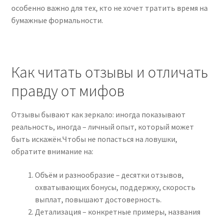
особенно важно для тех, кто не хочет тратить время на
бумажные формальности.
Как читать отзывы и отличать
правду от мифов
Отзывы бывают как зеркало: иногда показывают
реальность, иногда – личный опыт, который может
быть искажён.Чтобы не попасться на ловушки,
обратите внимание на:
Объём и разнообразие – десятки отзывов,
охватывающих бонусы, поддержку, скорость
выплат, повышают достоверность.
Детализация – конкретные примеры, названия