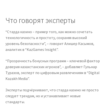
Что говорят эксперты
“Старда казино – пример того, как можно сочетать
технологичность и простоту, сохраняя высокий
уровень безопасности”, – говорит Алишер Касымов,
аналитик в “KazGames Insight”.
“Прозрачность бонусных программ – ключевой фактор
доверия казахстанских игроков”, – добавляет Гульнар
Туразов, эксперт по цифровым развлечениям в “Digital
Kazakh Media”.
Эксперты подчёркивают, что старда казино не просто
следует трендам, но и устанавливает новые
стандарты.