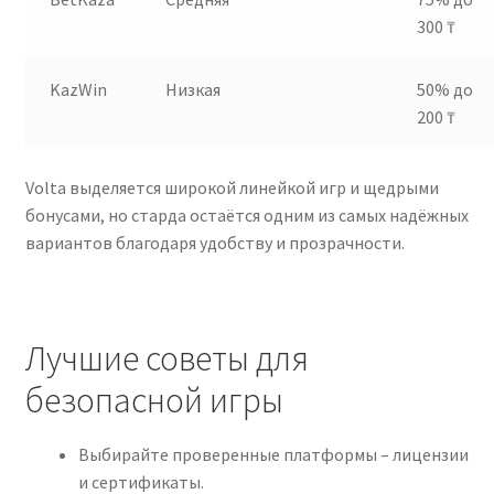
300 ₸
KazWin
Низкая
50% до
200 ₸
Volta выделяется широкой линейкой игр и щедрыми
бонусами, но старда остаётся одним из самых надёжных
вариантов благодаря удобству и прозрачности.
Лучшие советы для
безопасной игры
Выбирайте проверенные платформы – лицензии
и сертификаты.