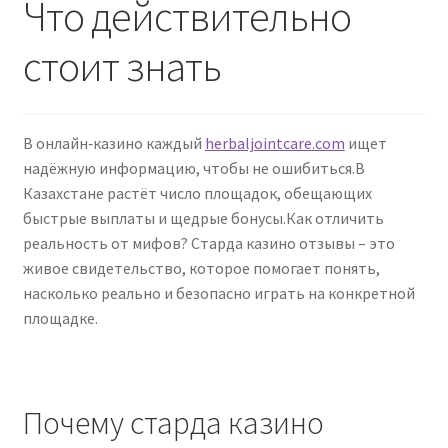
Что действительно
Nyheter/News
стоит знать
Om/About
Service/Services
В онлайн‑казино каждый
herbaljointcare.com
ищет
надёжную информацию, чтобы не ошибиться.В
Казахстане растёт число площадок, обещающих
быстрые выплаты и щедрые бонусы.Как отличить
реальность от мифов? Старда казино отзывы – это
живое свидетельство, которое помогает
понять,
насколько реально и безопасно играть на конкретной
площадке.
Почему старда казино