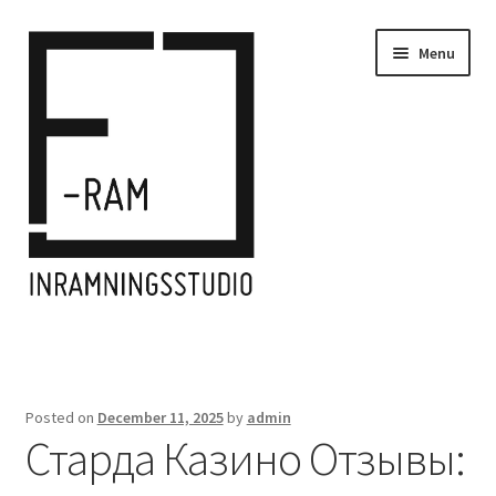
Skip
Skip
Menu
to
to
navigation
content
Home
Inramningar/Frames
Posted on
December 11, 2025
by
admin
Старда Казино Отзывы:
Kontakt/Contact