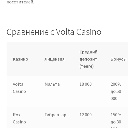
посетителей.
Сравнение с Volta Casino
Средний
Казино
Лицензия
депозит
Бонусы
(тенге)
Volta
Мальта
18 000
200%
Casino
до 50
000
Rox
Гибралтар
12 000
150%
Casino
до 30