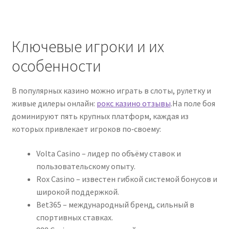
Ключевые игроки и их
особенности
В популярных казино можно играть в слоты, рулетку и
живые дилеры онлайн:
рокс казино отзывы
.На поле боя
доминируют пять крупных платформ, каждая из
которых привлекает игроков по‑своему:
Volta Casino – лидер по объёму ставок и
пользовательскому опыту.
Rox Casino – известен гибкой системой бонусов и
широкой поддержкой.
Bet365 – международный бренд, сильный в
спортивных ставках.