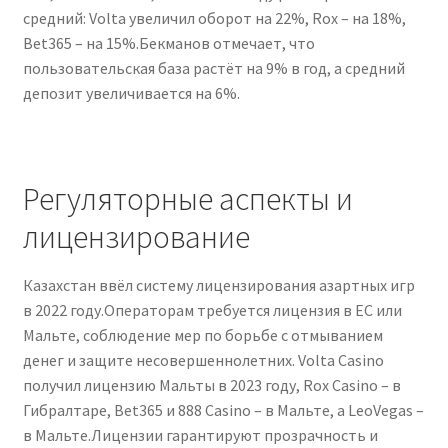
средний: Volta увеличил оборот на 22%, Rox – на 18%,
Bet365 – на 15%.Бекманов отмечает, что
пользовательская база растёт на 9% в год, а средний
депозит увеличивается на 6%.
Регуляторные аспекты и
лицензирование
Казахстан ввёл систему лицензирования азартных игр
в 2022 году.Операторам требуется лицензия в ЕС или
Мальте, соблюдение мер по борьбе с отмыванием
денег и защите несовершеннолетних. Volta Casino
получил лицензию Мальты в 2023 году, Rox Casino – в
Гибралтаре, Bet365 и 888 Casino – в Мальте, а LeoVegas –
в Мальте.Лицензии гарантируют прозрачность и