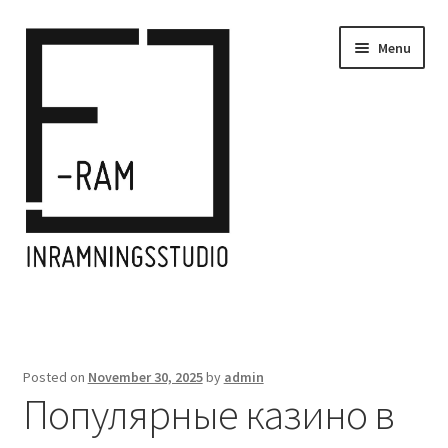
Skip
Skip
Menu
to
to
navigation
content
Home
Inramningar/Frames
Posted on
November 30, 2025
by
admin
Популярные казино в
Kontakt/Contact