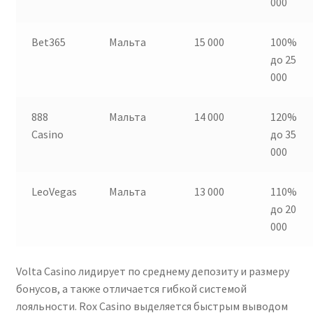
000
Bet365
Мальта
15 000
100%
до 25
000
888
Мальта
14 000
120%
Casino
до 35
000
LeoVegas
Мальта
13 000
110%
до 20
000
Volta Casino лидирует по среднему депозиту и размеру
бонусов, а также отличается гибкой системой
лояльности. Rox Casino выделяется быстрым выводом