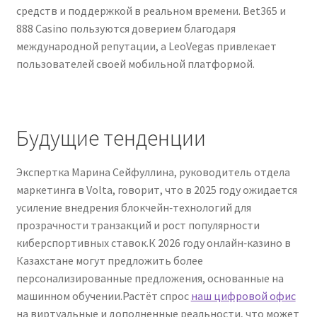
средств и поддержкой в реальном времени. Bet365 и
888 Casino пользуются доверием благодаря
международной репутации, а LeoVegas привлекает
пользователей своей мобильной платформой.
Будущие тенденции
Экспертка Марина Сейфуллина, руководитель отдела
маркетинга в Volta, говорит, что в 2025 году ожидается
усиление внедрения блокчейн‑технологий для
прозрачности транзакций и рост популярности
киберспортивных ставок.К 2026 году онлайн‑казино в
Казахстане могут предложить более
персонализированные предложения, основанные на
машинном обучении.Растёт спрос
наш цифровой офис
на виртуальные и дополненные реальности, что может