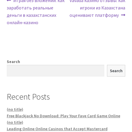
Post
Играя без вложений: как
Vavada казино отзывы: как
post:
post:
заработать реальные
игроки из Казахстана
navigation
деньги в казахстанских
оценивают платформу
онлайн‑казино
Search
Search
Recent Posts
(no title)
Free Blackjack No Download: Play Your Fave Card Game Online
(no title)
Leading Online Online Casinos that Accept Mastercard