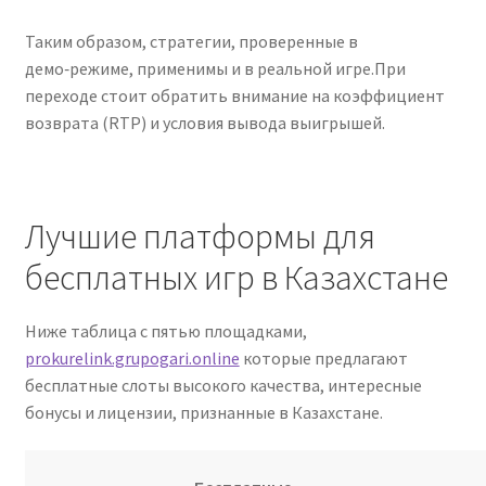
Таким образом, стратегии, проверенные в
демо‑режиме, применимы и в реальной игре.При
переходе стоит обратить внимание на коэффициент
возврата (RTP) и условия вывода выигрышей.
Лучшие платформы для
бесплатных игр в Казахстане
Ниже таблица с пятью площадками,
prokurelink.grupogari.online
которые предлагают
бесплатные слоты высокого качества, интересные
бонусы и лицензии, признанные в Казахстане.