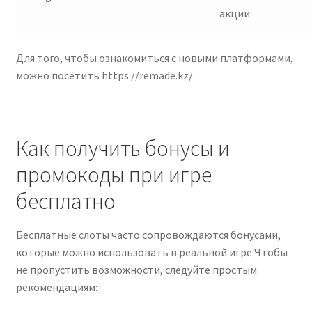
акции
Для того, чтобы ознакомиться с новыми платформами,
можно посетить https://remade.kz/.
Как получить бонусы и
промокоды при игре
бесплатно
Бесплатные слоты часто сопровождаются бонусами,
которые можно использовать в реальной игре.Чтобы
не пропустить возможности, следуйте простым
рекомендациям: